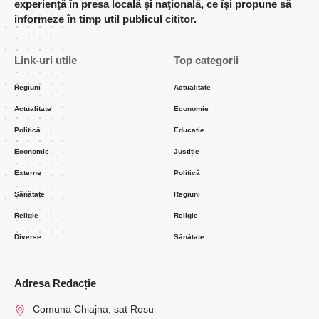
experienţă în presa locală şi naţională, ce îşi propune să
informeze în timp util publicul cititor.
Link-uri utile
Top categorii
Regiuni
Actualitate
Actualitate
Economie
Politică
Educatie
Economie
Justiție
Externe
Politică
Sănătate
Regiuni
Religie
Religie
Diverse
Sănătate
Adresa Redacție
Comuna Chiajna, sat Rosu