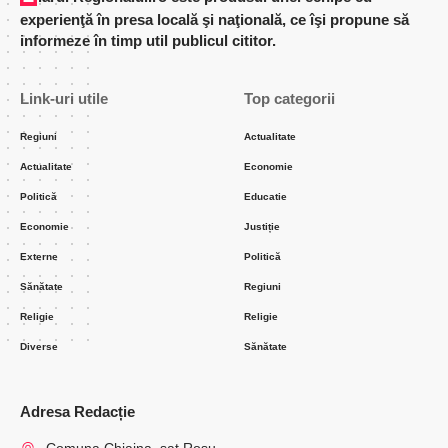
experienţă în presa locală şi naţională, ce îşi propune să
informeze în timp util publicul cititor.
Link-uri utile
Top categorii
Regiuni
Actualitate
Actualitate
Economie
Politică
Educatie
Economie
Justiție
Externe
Politică
Sănătate
Regiuni
Religie
Religie
Diverse
Sănătate
Adresa Redacție