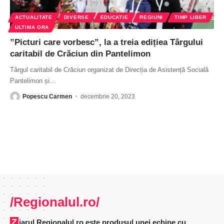
ACTUALITATE
DIVERSE
EDUCATIE
REGIUNI
TIMP LIBER
ULTIMA ORA
”Picturi care vorbesc”, la a treia edițiea Târgului
caritabil de Crăciun din Pantelimon
Târgul caritabil de Crăciun organizat de Direcția de Asistență Socială
Pantelimon și
…
Popescu Carmen
decembrie 20, 2023
/Regionalul.ro/
Ziarul Regionalul.ro este produsul unei echipe cu