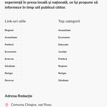
experienţă în presa locală şi naţională, ce îşi propune să
informeze în timp util publicul cititor.
Link-uri utile
Top categorii
Regiuni
Actualitate
Actualitate
Economie
Politică
Educatie
Economie
Justiție
Externe
Politică
Sănătate
Regiuni
Religie
Religie
Diverse
Sănătate
Adresa Redacție
Comuna Chiajna, sat Rosu