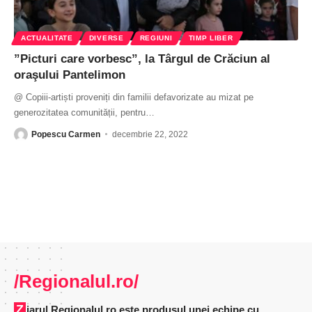
ACTUALITATE
DIVERSE
REGIUNI
TIMP LIBER
”Picturi care vorbesc”, la Târgul de Crăciun al
oraşului Pantelimon
@ Copiii-artiști proveniți din familii defavorizate au mizat pe
generozitatea comunității, pentru
…
Popescu Carmen
decembrie 22, 2022
/Regionalul.ro/
Ziarul Regionalul.ro este produsul unei echipe cu