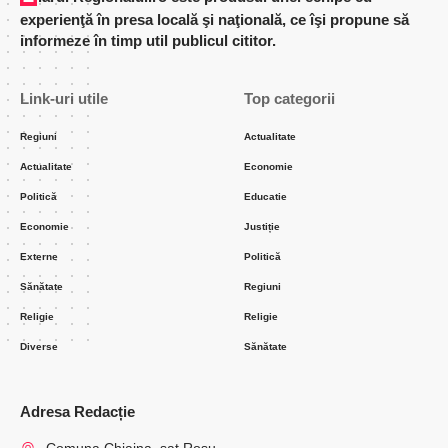
experienţă în presa locală şi naţională, ce îşi propune să
informeze în timp util publicul cititor.
Link-uri utile
Top categorii
Regiuni
Actualitate
Actualitate
Economie
Politică
Educatie
Economie
Justiție
Externe
Politică
Sănătate
Regiuni
Religie
Religie
Diverse
Sănătate
Adresa Redacție