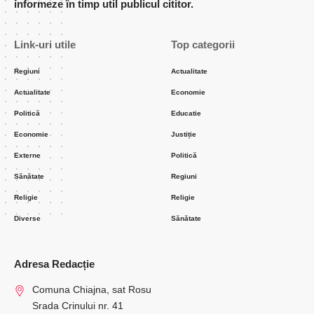
informeze în timp util publicul cititor.
Link-uri utile
Top categorii
Regiuni
Actualitate
Actualitate
Economie
Politică
Educatie
Economie
Justiție
Externe
Politică
Sănătate
Regiuni
Religie
Religie
Diverse
Sănătate
Adresa Redacție
Comuna Chiajna, sat Rosu
Srada Crinului nr. 41