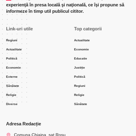
experienţă în presa locală şi naţională, ce îşi propune să
informeze în timp util publicul cititor.
Link-uri utile
Top categorii
Regiuni
Actualitate
Actualitate
Economie
Politică
Educatie
Economie
Justiție
Externe
Politică
Sănătate
Regiuni
Religie
Religie
Diverse
Sănătate
Adresa Redacție
Comuna Chiajna, sat Rosu