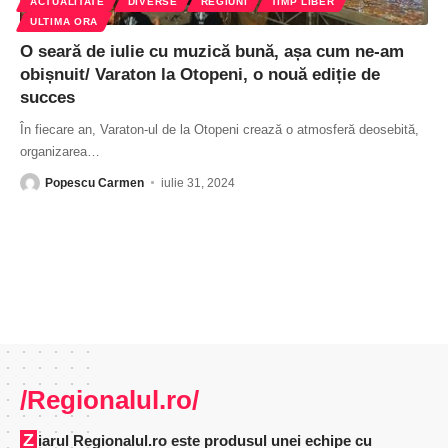
ACTUALITATE
DIVERSE
REGIUNI
TIMP LIBER
ULTIMA ORA
O seară de iulie cu muzică bună, așa cum ne-am
obișnuit/ Varaton la Otopeni, o nouă ediție de
succes
În fiecare an, Varaton-ul de la Otopeni crează o atmosferă deosebită,
organizarea
…
Popescu Carmen
iulie 31, 2024
/Regionalul.ro/
Ziarul Regionalul.ro este produsul unei echipe cu