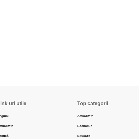
ink-uri utile
Top categorii
egiuni
Actualitate
ctualitate
Economie
olitică
Educatie