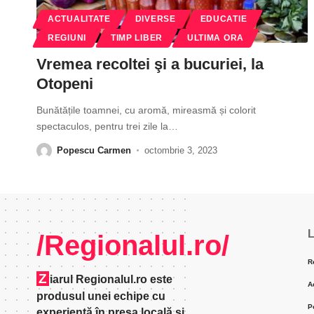
ACTUALITATE
DIVERSE
EDUCATIE
REGIUNI
TIMP LIBER
ULTIMA ORA
Vremea recoltei şi a bucuriei, la
Otopeni
Bunătățile toamnei, cu aromă, mireasmă și colorit
spectaculos, pentru trei zile la
…
Popescu Carmen
octombrie 3, 2023
L
/Regionalul.ro/
R
Z
iarul Regionalul.ro este
A
produsul unei echipe cu
P
experienţă în presa locală şi