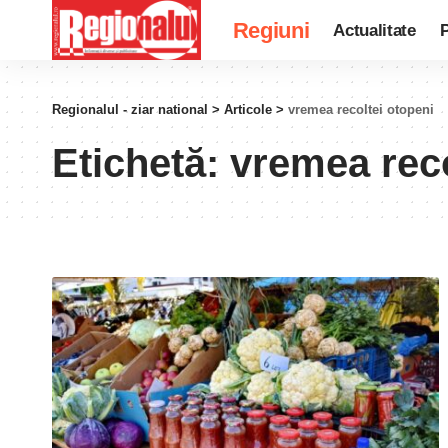
Regiuni
Actualitate
P
Regionalul - ziar national
>
Articole
>
vremea recoltei otopeni
Etichetă:
vremea reco