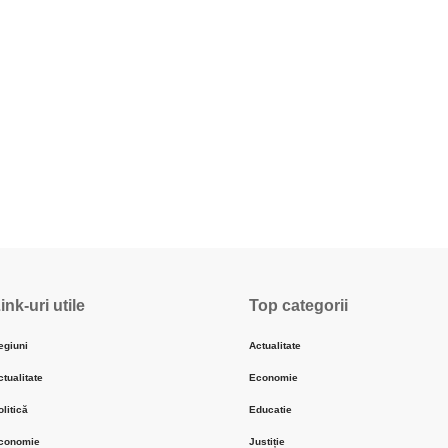
ink-uri utile
Top categorii
egiuni
Actualitate
ctualitate
Economie
olitică
Educatie
conomie
Justiție