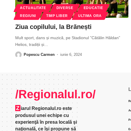
ACTUALITATE
DIVERSE
EDUCATIE
REGIUNI
TIMP LIBER
ULTIMA ORA
Ziua copilului, la Brănești
Mult sport, dans și muzică, pe Stadionul ”Cătălin Hâldan”
Helios, tradiții și
…
Popescu Carmen
iunie 6, 2024
L
/Regionalul.ro/
R
Z
iarul Regionalul.ro este
A
produsul unei echipe cu
P
experienţă în presa locală şi
naţională, ce îşi propune să
E