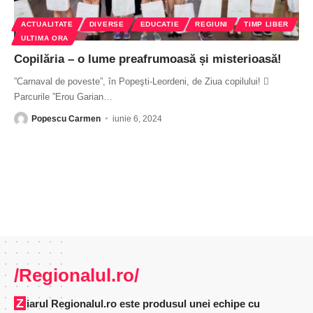
ACTUALITATE
DIVERSE
EDUCATIE
REGIUNI
TIMP LIBER
ULTIMA ORA
Copilăria – o lume preafrumoasă și misterioasă!
”Carnaval de poveste”, în Popeşti-Leordeni, de Ziua copilului! 
Parcurile ”Erou Garian
…
Popescu Carmen
iunie 6, 2024
/Regionalul.ro/
Ziarul Regionalul.ro este produsul unei echipe cu