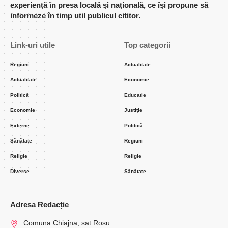
experienţă în presa locală şi naţională, ce îşi propune să
informeze în timp util publicul cititor.
Link-uri utile
Top categorii
Regiuni
Actualitate
Actualitate
Economie
Politică
Educatie
Economie
Justiție
Externe
Politică
Sănătate
Regiuni
Religie
Religie
Diverse
Sănătate
Adresa Redacție
Comuna Chiajna, sat Rosu