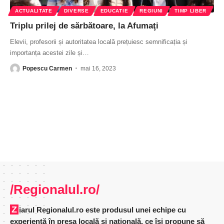
ACTUALITATE
DIVERSE
EDUCATIE
REGIUNI
TIMP LIBER
Triplu prilej de sărbătoare, la Afumaţi
Elevii, profesorii și autoritatea locală prețuiesc semnificația și
importanța acestei zile și
…
Popescu Carmen
mai 16, 2023
/Regionalul.ro/
Ziarul Regionalul.ro este produsul unei echipe cu
experienţă în presa locală şi naţională, ce îşi propune să