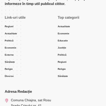
informeze în timp util publicul cititor.
Link-uri utile
Top categorii
Regiuni
Actualitate
Actualitate
Economie
Politică
Educatie
Economie
Justiție
Externe
Politică
Sănătate
Regiuni
Religie
Religie
Diverse
Sănătate
Adresa Redacție
Comuna Chiajna, sat Rosu
Srada Crinului nr. 41