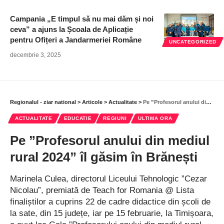
Campania „E timpul să nu mai dăm și noi
ceva” a ajuns la Școala de Aplicație
pentru Ofițeri a Jandarmeriei Române
UNCATEGORIZED
decembrie 3, 2025
Regionalul - ziar national
>
Articole
>
Actualitate
>
Pe ”Profesorul anului din mediul rural 2024” îl găsim în Brănești
ACTUALITATE
EDUCATIE
REGIUNI
ULTIMA ORA
Pe ”Profesorul anului din mediul
rural 2024” îl găsim în Brănești
Marinela Culea, directorul Liceului Tehnologic ”Cezar
Nicolau”, premiată de Teach for Romania @ Lista
finaliștilor a cuprins 22 de cadre didactice din școli de
la sate, din 15 județe, iar pe 15 februarie, la Timișoara,