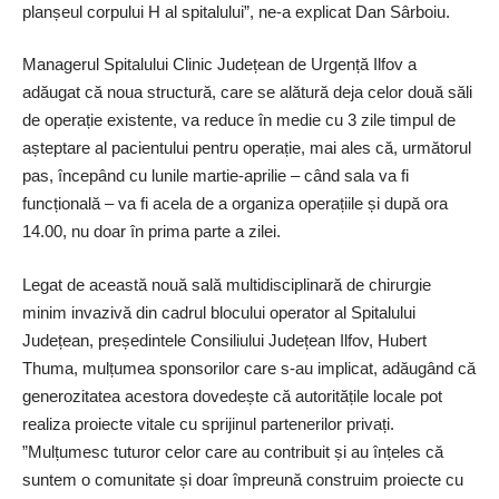
planșeul corpului H al spitalului”, ne-a explicat Dan Sârboiu.
Managerul Spitalului Clinic Județean de Urgență Ilfov a
adăugat că noua structură, care se alătură deja celor două săli
de operație existente, va reduce în medie cu 3 zile timpul de
așteptare al pacientului pentru operație, mai ales că, următorul
pas, începând cu lunile martie-aprilie – când sala va fi
funcțională – va fi acela de a organiza operațiile și după ora
14.00, nu doar în prima parte a zilei.
Legat de această nouă sală multidisciplinară de chirurgie
minim invazivă din cadrul blocului operator al Spitalului
Județean, președintele Consiliului Județean Ilfov, Hubert
Thuma, mulțumea sponsorilor care s-au implicat, adăugând că
generozitatea acestora dovedește că autoritățile locale pot
realiza proiecte vitale cu sprijinul partenerilor privați.
”Mulțumesc tuturor celor care au contribuit și au înțeles că
suntem o comunitate și doar împreună construim proiecte cu