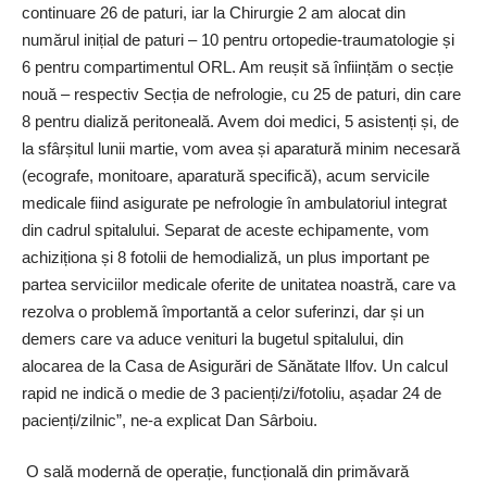
continuare 26 de paturi, iar la Chirurgie 2 am alocat din
numărul inițial de paturi – 10 pentru ortopedie-traumatologie și
6 pentru compartimentul ORL. Am reușit să înființăm o secție
nouă – respectiv Secția de nefrologie, cu 25 de paturi, din care
8 pentru dializă peritoneală. Avem doi medici, 5 asistenți și, de
la sfârșitul lunii martie, vom avea și aparatură minim necesară
(ecografe, monitoare, aparatură specifică), acum servicile
medicale fiind asigurate pe nefrologie în ambulatoriul integrat
din cadrul spitalului. Separat de aceste echipamente, vom
achiziționa și 8 fotolii de hemodializă, un plus important pe
partea serviciilor medicale oferite de unitatea noastră, care va
rezolva o problemă împortantă a celor suferinzi, dar și un
demers care va aduce venituri la bugetul spitalului, din
alocarea de la Casa de Asigurări de Sănătate Ilfov. Un calcul
rapid ne indică o medie de 3 pacienți/zi/fotoliu, așadar 24 de
pacienți/zilnic”, ne-a explicat Dan Sârboiu.
O sală modernă de operație, funcțională din primăvară