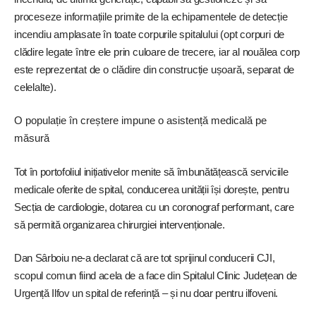
proceseze informațiile primite de la echipamentele de detecție
incendiu amplasate în toate corpurile spitalului (opt corpuri de
clădire legate între ele prin culoare de trecere, iar al nouălea corp
este reprezentat de o clădire din construcție ușoară, separat de
celelalte).
O populație în creștere impune o asistență medicală pe
măsură
Tot în portofoliul inițiativelor menite să îmbunătățească serviciile
medicale oferite de spital, conducerea unității își dorește, pentru
Secția de cardiologie, dotarea cu un coronograf performant, care
să permită organizarea chirurgiei intervenționale.
Dan Sârboiu ne-a declarat că are tot sprijinul conducerii CJI,
scopul comun fiind acela de a face din Spitalul Clinic Județean de
Urgență Ilfov un spital de referință – și nu doar pentru ilfoveni.