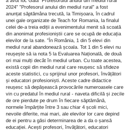
a avut loc Gala ”Profesorului anului din mediul rural
2024” ”Profesorul anului din mediul rural” a fost
anunțat săptămâna trecută, la Timișoara, în cadrul
unei gale organizate de Teach for Romania, la finalul
celei de-a treia ediții a evenimentului menit să scoată
din anonimat profesioniștii care se ocupă de educația
elevilor de la sate. ”În România, 1 din 5 elevi din
mediul rural abandonează școala. Tot 1 din 5 elevi nu
reușește să ia nota 5 la Evaluarea Națională, de două
ori mai mulți decât în mediul urban. Cu toate acestea,
există copii din mediul rural care reușesc să sfideze
aceste statistici, cu sprijinul unor profesori, învățători
și educatori profesioniști. Aceste cadre didactice
reușesc să depășească provocările numeroasele care
vin cu predatul în mediul rural - naveta dificilă și zecile
de ore pierdute pe drum în fiecare săptămână,
normele împărțite între 3 sau chiar 4 școli mici,
nevoile diferite, mai mari, ale elevilor lor care depind
de ei pentru a găsi determinarea de a da o șansă
educației. Acești profesori, învățători, educatori