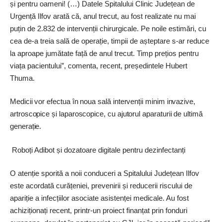
și pentru oameni! (…) Datele Spitalului Clinic Județean de
Urgență Ilfov arată că, anul trecut, au fost realizate nu mai
puțin de 2.832 de intervenții chirurgicale. Pe noile estimări, cu
cea de-a treia sală de operație, timpii de așteptare s-ar reduce
la aproape jumătate față de anul trecut. Timp prețios pentru
viața pacientului”, comenta, recent, președintele Hubert
Thuma.
Medicii vor efectua în noua sală intervenții minim invazive,
artroscopice și laparoscopice, cu ajutorul aparaturii de ultimă
generație.
Roboți Adibot și dozatoare digitale pentru dezinfectanți
O atenție sporită a noii conduceri a Spitalului Județean Ilfov
este acordată curățeniei, prevenirii și reducerii riscului de
apariție a infecțiilor asociate asistenței medicale. Au fost
achiziționați recent, printr-un proiect finanțat prin fonduri