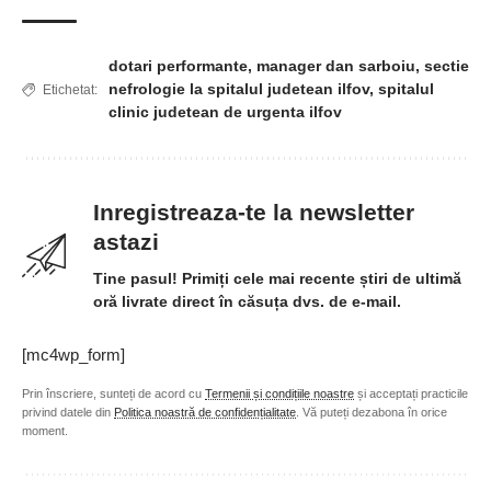
dotari performante
,
manager dan sarboiu
,
sectie
nefrologie la spitalul judetean ilfov
,
spitalul
Etichetat:
clinic judetean de urgenta ilfov
Inregistreaza-te la newsletter
astazi
Tine pasul! Primiți cele mai recente știri de ultimă
oră livrate direct în căsuța dvs. de e-mail.
[mc4wp_form]
Prin înscriere, sunteți de acord cu
Termenii și condițiile noastre
și acceptați practicile
privind datele din
Politica noastră de confidențialitate
. Vă puteți dezabona în orice
moment.