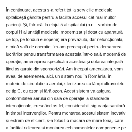
În continuare, acesta s-a referit tot la serviciile medicale
spitalicești gândite pentru a facilita accesul cât mai multor
pacienți. Și, întrucât la etajul 5 al spitalului (n.r. – vorbim de
corpul H al unității medicale, modernizat și dotat cu aparatură
de top, pe fonduri europene) era prevăzută, dar nefuncțională,
o mică sală de operație, ”m-am preocupat pentru demararea
lucrărilor pentru transformarea acesteia într-o sală modernă de
operație, amenajarea specifică a acesteia și dotarea integrală
fiind asigurate din sponsorizări. Am început amenajarea, vom
avea, de asemenea, aici, un sistem nou în România, în
materie de circulație a aerului, sterilizarea cu lămpi ultraviolete
de tip C, cu ozon și fără ozon. Acest sistem va asigura
conformitatea aerului din sala de operație la standarde
internaționale, crescând astfel, considerabil, siguranța sanitară
în timpul intervențiilor. Pentru montarea acestui sistem inovativ
și extrem de eficient, s-a folosit o macara de mare tonaj, care
a facilitat ridicarea și montarea echipamentelor componente pe