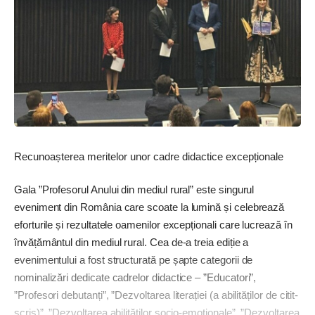
Recunoașterea meritelor unor cadre didactice excepționale
Gala ”Profesorul Anului din mediul rural” este singurul
eveniment din România care scoate la lumină și celebrează
eforturile și rezultatele oamenilor excepționali care lucrează în
învățământul din mediul rural. Cea de-a treia ediție a
evenimentului a fost structurată pe șapte categorii de
nominalizări dedicate cadrelor didactice – ”Educatori”,
”Profesori debutanți”, ”Dezvoltarea literației (a abilităților de citit-
scris)”, ”Dezvoltarea abilităților socio-emoționale”, ”Dezvoltarea