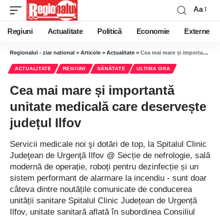
Aa
Regiuni
Actualitate
Politică
Economie
Externe
Regionalul - ziar national
>
Articole
>
Actualitate
>
Cea mai mare și importantă unitate medicală care deservește județul Ilfov
ACTUALITATE
REGIUNI
SĂNĂTATE
ULTIMA ORA
Cea mai mare și importantă
unitate medicală care deservește
județul Ilfov
Servicii medicale noi şi dotări de top, la Spitalul Clinic
Judeţean de Urgenţă Ilfov @ Secție de nefrologie, sală
modernă de operație, roboți pentru dezinfecție și un
sistem performant de alarmare la incendiu - sunt doar
câteva dintre noutățile comunicate de conducerea
unității sanitare Spitalul Clinic Județean de Urgență
Ilfov, unitate sanitară aflată în subordinea Consiliul