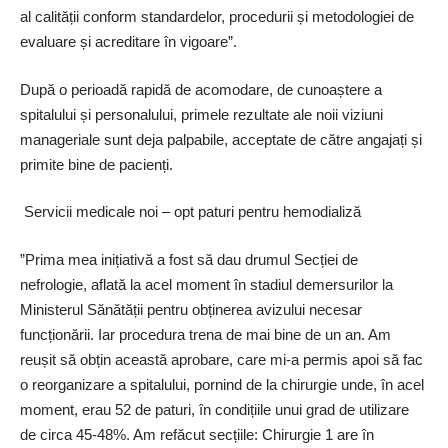
al calității conform standardelor, procedurii și metodologiei de
evaluare și acreditare în vigoare”.
După o perioadă rapidă de acomodare, de cunoaștere a
spitalului și personalului, primele rezultate ale noii viziuni
manageriale sunt deja palpabile, acceptate de către angajați și
primite bine de pacienți.
Servicii medicale noi – opt paturi pentru hemodializă
”Prima mea inițiativă a fost să dau drumul Secției de
nefrologie, aflată la acel moment în stadiul demersurilor la
Ministerul Sănătății pentru obținerea avizului necesar
funcționării. Iar procedura trena de mai bine de un an. Am
reușit să obțin această aprobare, care ­mi-a permis apoi să fac
o reorganizare a spitalului, pornind de la chirurgie unde, în acel
moment, erau 52 de paturi, în condițiile unui grad de utilizare
de circa 45-48%. Am refăcut secțiile: Chirurgie 1 are în