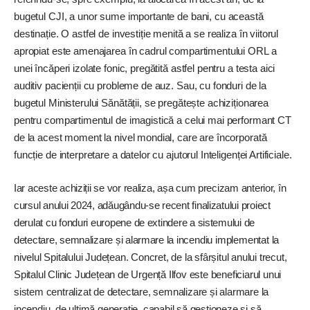
bugetul CJI, a unor sume importante de bani, cu această
destinație. O astfel de investiție menită a se realiza în viitorul
apropiat este amenajarea în cadrul compartimentului ORL a
unei încăperi izolate fonic, pregătită astfel pentru a testa aici
auditiv pacienții cu probleme de auz. Sau, cu fonduri de la
bugetul Ministerului Sănătății, se pregătește achiziționarea
pentru compartimentul de imagistică a celui mai performant CT
de la acest moment la nivel mondial, care are încorporată
funcție de interpretare a datelor cu ajutorul Inteligenței Artificiale.
Iar aceste achiziții se vor realiza, așa cum precizam anterior, în
cursul anului 2024, adăugându-se recent finalizatului proiect
derulat cu fonduri europene de extindere a sistemului de
detectare, semnalizare și alarmare la
incendiu implementat la
nivelul Spitalului Județean. Concret, de la sfârșitul anului trecut,
Spitalul Clinic Județean de Urgență Ilfov este beneficiarul unui
sistem centralizat de detectare, semnalizare și alarmare la
incendiu, de ultimă generație, capabil să gestioneze și să