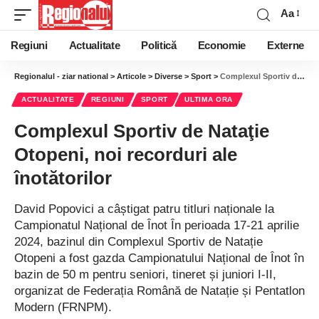
Aa
Regiuni
Actualitate
Politică
Economie
Externe
Regionalul - ziar national
>
Articole
>
Diverse
>
Sport
>
Complexul Sportiv de Nataţie Otopeni, noi recorduri ale înotătorilor
ACTUALITATE
REGIUNI
SPORT
ULTIMA ORA
Complexul Sportiv de Nataţie
Otopeni, noi recorduri ale
înotătorilor
David Popovici a câștigat patru titluri naționale la
Campionatul Național de Înot În perioada 17-21 aprilie
2024, bazinul din Complexul Sportiv de Natație
Otopeni a fost gazda Campionatului Național de Înot în
bazin de 50 m pentru seniori, tineret și juniori I-II,
organizat de Federația Română de Natație și Pentatlon
Modern (FRNPM).