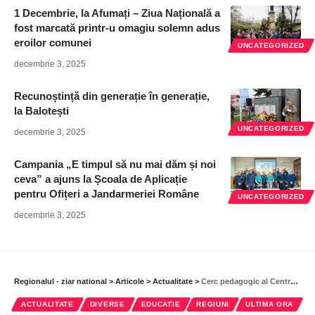
1 Decembrie, la Afumați – Ziua Națională a
fost marcată printr-u omagiu solemn adus
eroilor comunei
UNCATEGORIZED
decembrie 3, 2025
Recunoștință din generație în generație,
la Balotești
UNCATEGORIZED
decembrie 3, 2025
Campania „E timpul să nu mai dăm și noi
ceva” a ajuns la Școala de Aplicație
pentru Ofițeri a Jandarmeriei Române
UNCATEGORIZED
decembrie 3, 2025
Regionalul - ziar national
>
Articole
>
Actualitate
>
Cerc pedagogic al Centrului metodic Buftea
ACTUALITATE
DIVERSE
EDUCATIE
REGIUNI
ULTIMA ORA