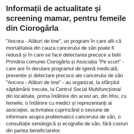
abordare, că poate faptul că noi înșine, ca profesori, facem din
Informații de actualitate și
matematică o disciplină rigidă, transmițând involuntar că este
screening mamar, pentru femeile
greu, că trebuie să exersezi, că trebuie…, trebuie…, apoi
presiunea de acasă, din partea părinților; iar copilul este
din Ciorogârla
suprasaturat de trebuie, combinat și cu neputința sa de a
înțelege anumite concepte matematice. Atunci, am gândit acest
”Ancora - Alături de tine”, un program în care afli că
workshop ca pe o posibilă intervenție la ciclul primar, pentru a
mortalitatea din cauza cancerului de sân poate fi
redusă și în care se face detectarea precoce a bolii
transforma matematica într-o disciplină pe înțelesul copiilor. Am
Primăria comunei Ciorogârla și Asociația ”Pe scurt” -
prezentat aici rezultatele unei cercetări pe care ­British Council a
care are în derulare programul de igienă medicală,
desfășurat-o în școlile din România, pe matematică, învățământ
prevenție și detectare precoce ale cancerului de sân
primar, concluzii pertinente pe care le-am recunoscut cu toții la
”Ancora - Alături de tine” - au organizat, la sfârșitul
clasele noastre, niște practici pe care ei ­le-au observat prin
săptămânii trecute, la Centrul Social Multifuncțional
asistența la clasă. De exemplu, practica de a desfășura ora doar
din localitate, prima întâlnire din acest an, din Ilfov, cu
scoțând copiii la tablă și rezolvând fiecare câte un exercițiu – o
femeile, o întâlnire cu medici și reprezentanți ai
modalitate ineficientă, mâncătoare de timp, în care un copil
asociației, activitatea cuprinzând o sesiune de
lucrează, iar toți ceilalți așteaptă să transcrie. Astfel de practici
informare asupra problematicii cancerului de sân, o
încercăm să le schimbăm, pentru că ”metode” de acest tip nu
consultație senologică și ecografie de sân, fără costuri
au fost remarcate în nicio altă țară și ni s-au cerut chiar precizări,
din partea beneficiarelor.