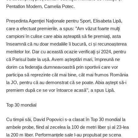
Pentatlon Modern, Camelia Potec.
Președinta Agenţiei Naţionale pentru Sport, Elisabeta Lipă,
care a efectuat premierile, a spus: ”Am văzut foarte mulţi
campioni în culise care abia așteaptă să fie premiaţi, asta
înseamnă că nu doar medaliile îi bucură, ci și recunoașterea
meritelor lor. Dar cu această ocazie verificaţi și 2024, pentru
că Parisul bate la ușă. Avem așteptări mari, împreună ne
dorim ca federaţia dumneavoastră prin sportivii care vor
participa să reprezinte cât mai bine, cât mai frumos România
la JO, pentru că au demonstrat că se poate. Abia aștept să-i
premiem după ce se vor întoarce acasă’’, a spus Lipă.
Top 30 mondial
Cu timpii săi, David Popovici s-a clasat în Top 30 mondial la
ambele probe, fiind al zecelea la 100 de metri liber și al 23-lea
la 200 m liber. Performanțele sale l-au propulsat pe scena