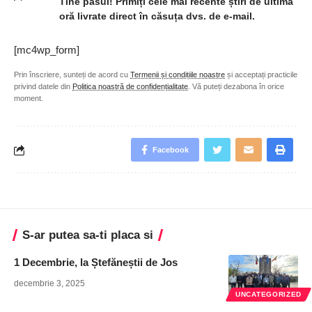
Tine pasul! Primiți cele mai recente știri de ultimă
oră livrate direct în căsuța dvs. de e-mail.
[mc4wp_form]
Prin înscriere, sunteți de acord cu
Termenii și condițiile noastre
și acceptați practicile
privind datele din
Politica noastră de confidențialitate
. Vă puteți dezabona în orice
moment.
Facebook
S-ar putea sa-ti placa si
1 Decembrie, la Ștefăneștii de Jos
decembrie 3, 2025
UNCATEGORIZED