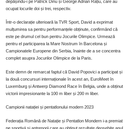
depășindu-i pe Patrick Dinu și George Adrian Rațiu, care au
ocupat locurile doi și trei, respectiv.
Într-o declarație ulterioară la TVR Sport, David a exprimat
mulțumirea sa pentru performanțele obținute, confirmând că
este pe drumul cel bun pentru Jocurile Olimpice. Urmează
pentru el participarea la Mare Nostrum în Barcelona și
Campionatele Europene din Serbia, înainte de a se concentra
complet asupra Jocurilor Olimpice de la Paris.
Este demn de remarcat faptul că David Popovici a participat și
la două concursuri internaționale în acest an, EuroMeet în
Luxemburg și Antwerp Diamond Race în Belgia, unde a obținut
victorii impresionante la 100 m liber și 200 m liber.
Campionii natației și pentatlonului modern 2023
Federația Română de Natație și Pentatlon Mondern i-a premiat
pe sportivii și antrenorii care au obținut rezultate deosebite anul