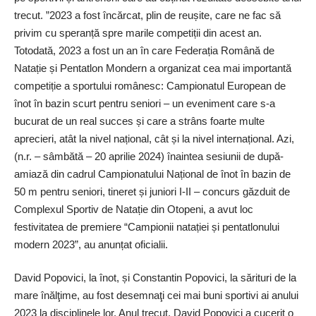
trecut. ”2023 a fost încărcat, plin de reușite, care ne fac să
privim cu speranță spre marile competiții din acest an.
Totodată, 2023 a fost un an în care Federația Română de
Natație și Pentatlon Mondern a organizat cea mai importantă
competiție a sportului românesc: Campionatul European de
înot în bazin scurt pentru seniori – un eveniment care s-a
bucurat de un real succes și care a strâns foarte multe
aprecieri, atât la nivel național, cât și la nivel internațional. Azi,
(n.r. – sâmbătă – 20 aprilie 2024) înaintea sesiunii de după-
amiază din cadrul Campionatului Național de înot în bazin de
50 m pentru seniori, tineret și juniori I-II – concurs găzduit de
Complexul Sportiv de Natație din Otopeni, a avut loc
festivitatea de premiere “Campionii natației și pentatlonului
modern 2023”, au anunțat oficialii.
David Popovici, la înot, și Constantin Popovici, la sărituri de la
mare înălţime, au fost desemnaţi cei mai buni sportivi ai anului
2023 la disciplinele lor. Anul trecut, David Popovici a cucerit o