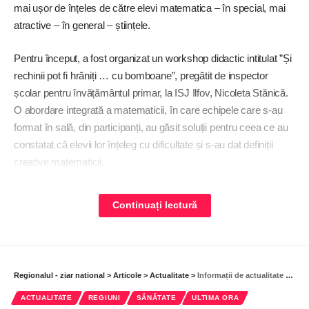
mai ușor de înțeles de către elevi matematica – în special, mai
atractive – în general – științele.
Pentru început, a fost organizat un workshop didactic intitulat ”Și
rechinii pot fi hrăniți … cu bomboane”, pregătit de inspector
școlar pentru învățământul primar, la ISJ Ilfov, Nicoleta Stănică.
O abordare integrată a matematicii, în care echipele care s-au
format în sală, din participanți, au găsit soluții pentru ceea ce au
constatat că elevii lor înțeleg cu dificultate și s-au dat definiții
creative matematicii.
”Să conștientizăm că matematica este o disciplină destul de
Continuați lectură
dificilă, cel puțin așa este percepută de copii. Iar, ideea aceasta
este pornită dintr-o realitate nu foarte fericită – rezultatele pe care
copiii de gimnaziu le-au obținut la testele de tip PISA, la
evaluarea națională, la simulările examenelor naționale, unde a
Regionalul - ziar national
>
Articole
>
Actualitate
>
Informații de actualitate și screening mamar, pentru femeile din Ciorogârla
fost înregistrat un procent destul de mic al copiilor care au reușit
să ia note peste 5. Atunci, ­ne-am gândit că este nevoie de o altă
ACTUALITATE
REGIUNI
SĂNĂTATE
ULTIMA ORA