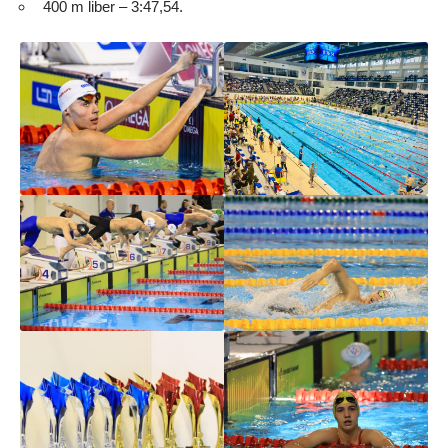
400 m liber – 3:47,54.