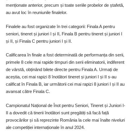
menționate anterior, precum și toate seriile probelor de ștafetă,
au avut loc în reuniunile finalelor.
Finalele au fost organizate în trei categorii: Finala A pentru
seniori, tineret și juniori I și II, Finala B pentru tineret și juniori I
și II, și Finala C pentru juniori I și II.
Calificarea în finale a fost determinată de performanța din serii,
primele 8 cele mai rapide timpuri din serii eliminatorii, indiferent
de vârstă, obținând bilete directe pentru Finala A. Urmați de
aceștia, cei mai rapizi 8 înotători tineret și juniori I și II s-au
calificat în Finala B, iar următorii cei mai rapizi 8 juniori I și II au
avansat către Finala C.
Campionatul Național de Înot pentru Seniori, Tineret și Juniori I-
II a dovedit că tinerii înotători sunt pregătiți să facă față
provocărilor și să reprezinte România la cele mai înalte niveluri
ale competiției internaționale în anul 2024.