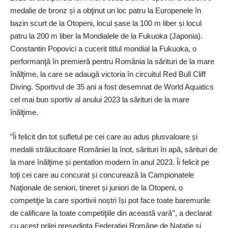
medalie de bronz și a obţinut un loc patru la Europenele în
bazin scurt de la Otopeni, locul șase la 100 m liber și locul
patru la 200 m liber la Mondialele de la Fukuoka (Japonia).
Constantin Popovici a cucerit titlul mondial la Fukuoka, o
performanţă în premieră pentru România la sărituri de la mare
înălţime, la care se adaugă victoria în circuitul Red Bull Cliff
Diving. Sportivul de 35 ani a fost desemnat de World Aquatics
cel mai bun sportiv al anului 2023 la sărituri de la mare
înălţime.
”Îi felicit din tot sufletul pe cei care au adus plusvaloare și
medalii strălucitoare României la înot, sărituri în apă, sărituri de
la mare înălţime și pentatlon modern în anul 2023. Îi felicit pe
toţi cei care au concurat și concurează la Campionatele
Naţionale de seniori, tineret și juniori de la Otopeni, o
competiţie la care sportivii noștri își pot face toate baremurile
de calificare la toate competiţiile din această vară’’, a declarat
cu acest prilej președinta Federaţiei Române de Nataţie și