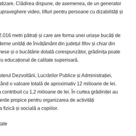
atizare. Clădirea dispune, de asemenea, de un generator
upraveghere video, lifturi pentru persoane cu dizabilități și
2.016 metri pătrați și care are forma unei uriașe bucăți de
rne unități de învățământ din județul Ilfov și chiar din
ese și o bucătărie dotată corespunzător, grădinița poate
u educațional de calitate superioară.
terul Dezvoltării, Lucrărilor Publice și Administrației,
vând o valoare totală de aproximativ 12 milioane de lei.
contribuit cu 1,2 milioane de lei. În curtea grădiniței au
verde propice pentru organizarea de activități
fizică și socială a copiilor.
tate