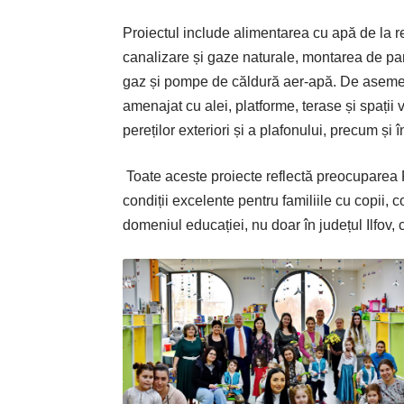
Proiectul include alimentarea cu apă de la r
canalizare și gaze naturale, montarea de pan
gaz și pompe de căldură aer-apă. De asemenea,
amenajat cu alei, platforme, terase și spații v
pereților exteriori și a plafonului, precum și 
Toate aceste proiecte reflectă preocuparea P
condiții excelente pentru familiile cu copii
domeniul educației, nu doar în județul Ilfov, c