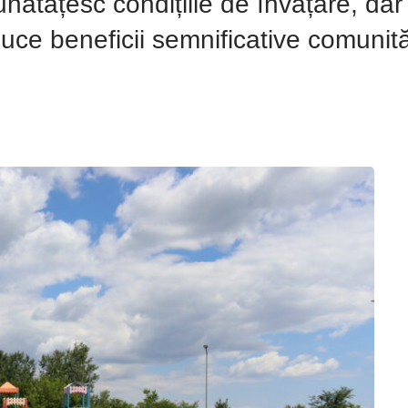
nătățesc condițiile de învățare, dar
duce beneficii semnificative comunităț