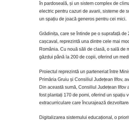
în pardoseală, și un sistem complex de clim
electric pentru cazuri de avarii, sisteme de s
un spațiu de joacă generos pentru cei mici.
Grădinița, care se întinde pe o suprafață de 
cașcaval, reprezintă una dintre cele mai mode
România. Cu nouă săli de clasă, o sală de m
găzdui până la 200 de copii, oferind un medi
Proiectul reprezintă un parteneriat între Minis
Primăria Gruiu și Consiliul Județean Ilfov, a
Din această sumă, Consiliul Județean Ilfov a 
fost plantați 170 de pomi, oferind un spațiu 
extracurriculare care încurajează dezvoltarea 
Digitalizarea sistemului educațional, o priori