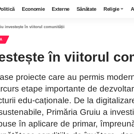
olitică
Economie
Externe
Sănătate
Religie
A
 investește în viitorul comunității
RA
tește în viitorul com
ase proiecte care au permis moderniz
curs etape importante de dezvoltar
turii edu-caționale. De la digitaliza
stenabile, Primăria Gruiu a investit a
 puse în aplicare de primar, împreun