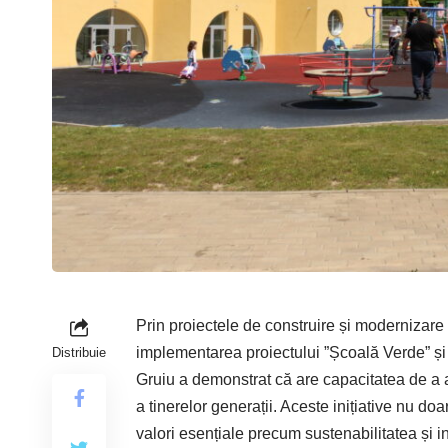
Prin proiectele de constru­ire și modernizare a
implementarea proiectului ”Școală Verde” și î
Distribuie
Gruiu a demonstrat că are capacitatea de a
a tinerelor generații. Aceste inițiative nu d
valori esențiale precum sustenabilitatea și i