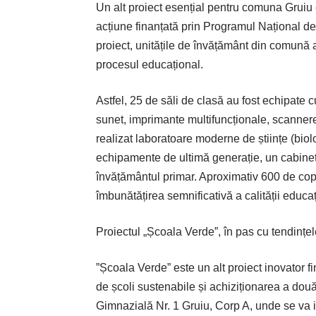
Un alt proiect esențial pentru comuna Gruiu e
acțiune finanțată prin Programul Național d
proiect, unitățile de învățământ din comună 
procesul educațional.
Astfel, 25 de săli de clasă au fost echipate c
sunet, imprimante multifuncționale, scannere
realizat laboratoare moderne de științe (biol
echipamente de ultimă generație, un cabinet
învățământul primar. Aproximativ 600 de copii
îmbunătățirea semnificativă a calității educa
Proiectul „Școala Verde”, în pas cu tendinț
”Școala Verde” este un alt proiect inovator f
de școli sustenabile și achiziționarea a două 
Gimnazială Nr. 1 Gruiu, Corp A, unde se va 