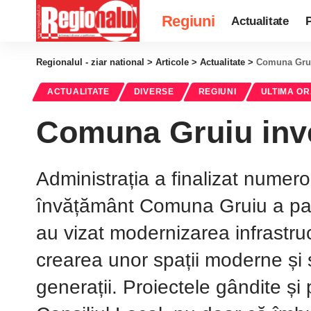
Regiuni
Actualitate
P
Regionalul - ziar national
>
Articole
>
Actualitate
>
Comuna Gruiu
ACTUALITATE
DIVERSE
REGIUNI
ULTIMA O
Comuna Gruiu inves
Administrația a finalizat numero
învățământ Comuna Gruiu a par
au vizat modernizarea infrastruc
crearea unor spații moderne și su
generații. Proiectele gândite și