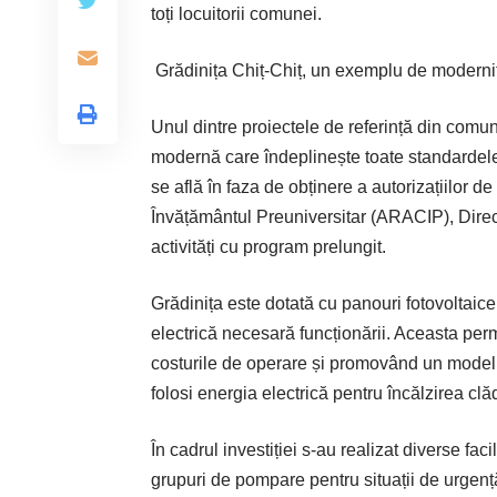
toți locuitorii comunei.
Grădinița Chiț-Chiț, un exemplu de modernit
Unul dintre proiectele de referință din comun
modernă care îndeplinește toate standardele
se află în faza de obținere a autorizațiilor d
Învățământul Preuniversitar (ARACIP), Direc
activități cu program prelungit.
Grădinița este dotată cu panouri fotovoltaic
electrică necesară funcționării. Aceasta per
costurile de operare și promovând un model su
folosi energia electrică pentru încălzirea clăd
În cadrul investiției s-au realizat diverse fa
grupuri de pompare pentru situații de urgență