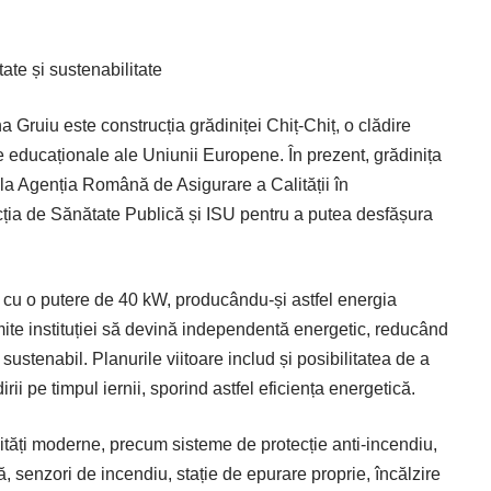
ate și sustenabilitate
a Gruiu este construcția grădiniței Chiț-Chiț, o clădire
 educaționale ale Uniunii Europene. În prezent, grădinița
e la Agenția Română de Asigurare a Calității în
ția de Sănătate Publică și ISU pentru a putea desfășura
e cu o putere de 40 kW, producându-și astfel energia
mite instituției să devină independentă energetic, reducând
stenabil. Planurile viitoare includ și posibilitatea de a
irii pe timpul iernii, sporind astfel eficiența energetică.
cilități moderne, precum sisteme de protecție anti-incendiu,
, senzori de incendiu, stație de epurare proprie, încălzire