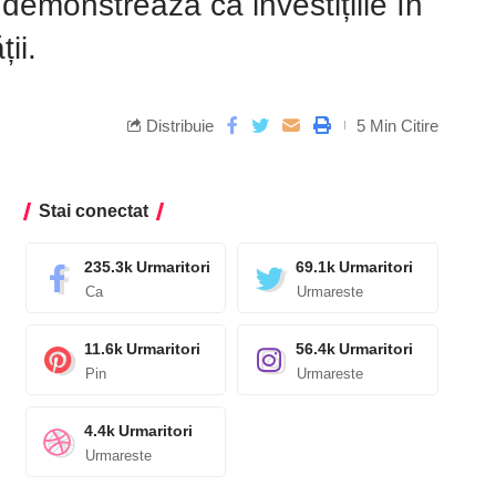
 demonstrează că investițiile în
ii.
Distribuie
5 Min Citire
Stai conectat
235.3k
Urmaritori
69.1k
Urmaritori
Ca
Urmareste
11.6k
Urmaritori
56.4k
Urmaritori
Pin
Urmareste
4.4k
Urmaritori
Urmareste