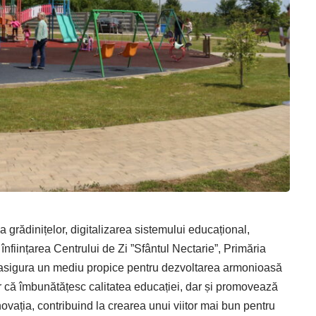
 gră­di­ni­țelor, digitalizarea sistemului educațional,
nființarea Centrului de Zi ”Sfântul Nectarie”, Primăria
 asigura un mediu propice pentru dezvoltarea armonioasă
oar că îmbunătățesc calitatea educației, dar și promovează
novația, contribuind la crearea unui viitor mai bun pentru