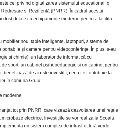
ste cel privind digitalizarea sistemului educațional, o
e Redresare și Reziliență (PNRR). În cadrul acestui
au fost dotate cu echipamente moderne pentru a facilita
u mobilier nou, table inteligente, laptopuri, sisteme de
 portabile și camere pentru videoconferințe. În plus, s-au
ogie și chimie), un laborator de informatică cu
 de sport, un cabinet psihopedagogic și un cabinet pentru
 beneficiază de aceste investiții, ceea ce contribuie la
ției în comuna Gruiu.
ele moderne
inanțat tot prin PNRR, care vizează dezvoltarea unei rețele
microbuze electrice. Investițiile se vor realiza la Școala
implementa un sistem complex de infrastructură verde.