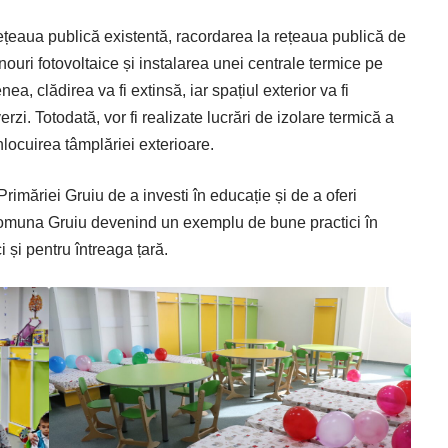
ețeaua publică existentă, racordarea la rețeaua publică de
ouri fotovoltaice și instalarea unei centrale termice pe
 clădirea va fi extinsă, iar spațiul exterior va fi
erzi. Totodată, vor fi realizate lucrări de izolare termică a
înlocuirea tâmplăriei exterioare.
rimăriei Gruiu de a investi în educație și de a oferi
, comuna Gruiu devenind un exemplu de bune practici în
i și pentru întreaga țară.