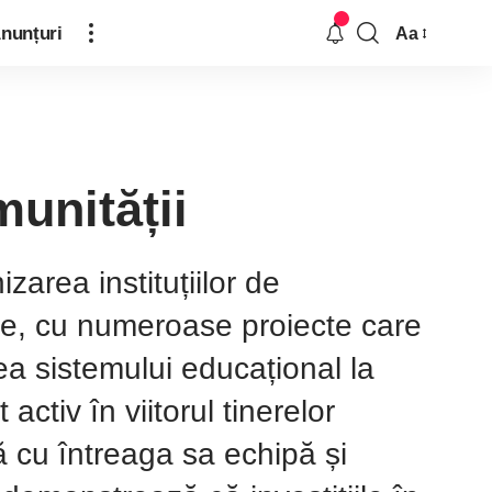
nunțuri
Aa
unității
area instituțiilor de
e, cu numeroase proiecte care
rea sistemului educațional la
ctiv în viitorul tinerelor
ă cu întreaga sa echipă și