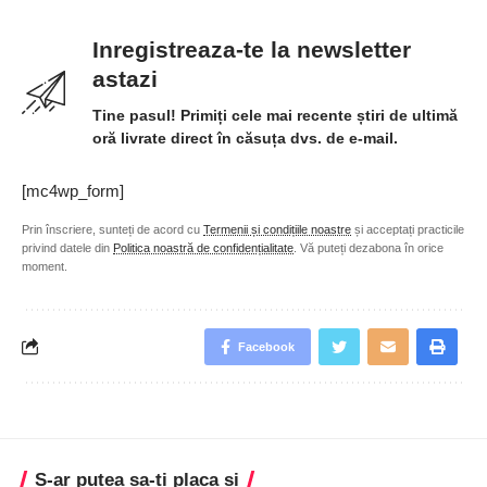
Inregistreaza-te la newsletter
astazi
Tine pasul! Primiți cele mai recente știri de ultimă
oră livrate direct în căsuța dvs. de e-mail.
[mc4wp_form]
Prin înscriere, sunteți de acord cu
Termenii și condițiile noastre
și acceptați practicile
privind datele din
Politica noastră de confidențialitate
. Vă puteți dezabona în orice
moment.
Facebook
S-ar putea sa-ti placa si