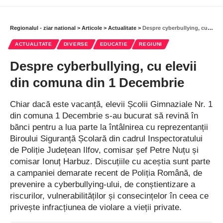
Regionalul - ziar national
>
Articole
>
Actualitate
>
Despre cyberbullying, cu elevii din comuna din 1 Decembrie
ACTUALITATE
DIVERSE
EDUCATIE
REGIUNI
Despre cyberbullying, cu elevii
din comuna din 1 Decembrie
Chiar dacă este vacanță, elevii Școlii Gimnaziale Nr. 1
din comuna 1 Decembrie s-au bucurat să revină în
bănci pentru a lua parte la întâlnirea cu reprezentanții
Biroului Siguranță Școlară din cadrul Inspectoratului
de Poliție Județean Ilfov, comisar șef Petre Nuțu și
comisar Ionuț Harbuz. Discuțiile cu aceștia sunt parte
a campaniei demarate recent de Poliția Română, de
prevenire a cyberbullying-ului, de conștientizare a
riscurilor, vulnerabilităților și consecințelor în ceea ce
privește infracțiunea de violare a vieții private.