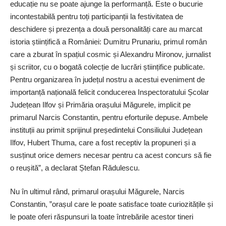
educație nu se poate ajunge la performanță. Este o bucurie
incontestabilă pentru toți participanții la festivitatea de
deschidere și prezența a două personalități care au marcat
istoria științifică a României: Dumitru Prunariu, primul român
care a zburat în spațiul cosmic și Alexandru Mironov, jurnalist
și scriitor, cu o bogată colecție de lucrări științifice publicate.
Pentru organizarea în județul nostru a acestui eveniment de
importanță națională felicit conducerea Inspectoratului Școlar
Județean Ilfov și Primăria orașului Măgurele, implicit pe
primarul Narcis Constantin, pentru eforturile depuse. Ambele
instituții au primit sprijinul președintelui Consiliului Județean
Ilfov, Hubert Thuma, care a fost receptiv la propuneri și a
susținut orice demers necesar pentru ca acest concurs să fie
o reușită”, a declarat Ștefan Rădulescu.
Nu în ultimul rând, primarul orașului Măgurele, Narcis
Constantin, ”orașul care le poate satis­face toate curiozitățile și
le poate oferi răspunsuri la toate întrebările acestor tineri