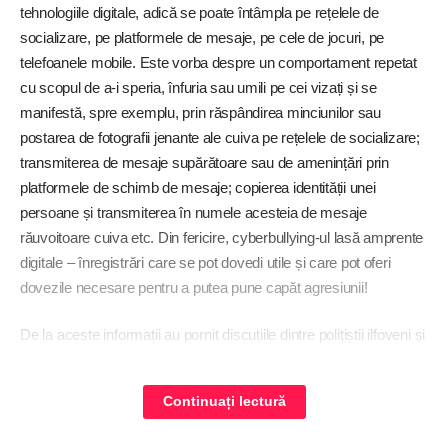
tehnologiile digitale, adică se poate întâmpla pe rețelele de
socializare, pe platformele de mesaje, pe cele de jocuri, pe
telefoanele mobile. Este vorba despre un comportament repetat
cu scopul de a-i speria, înfuria sau umili pe cei vizați și se
manifestă, spre exemplu, prin răspândirea minciunilor sau
postarea de fotografii jenante ale cuiva pe rețelele de socializare;
transmiterea de mesaje supărătoare sau de amenințări prin
platformele de schimb de mesaje; copierea identității unei
persoane și transmiterea în numele acesteia de mesaje
răuvoitoare cuiva etc. Din fericire, cyberbullying-ul lasă amprente
digitale – înregistrări care se pot dovedi utile și care pot oferi
dovezile necesare pentru a putea pune capăt agresiunii!
De la aceste informații au pornit discuțiile dintre polițiștii ilfoveni și
elevi, fiecare dintre aceștia din urmă exprimând opinii personale
despre modul în care folosesc rețelele de socializare – spre
Continuați lectură
exemplu, dacă au conturi private sau publice, dacă acceptă
cereri de prietenie de la persoane necunoscute sau doar de la