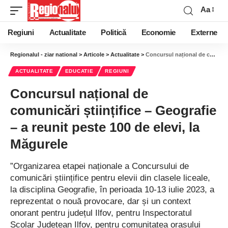
Aa
Regiuni
Actualitate
Politică
Economie
Externe
Regionalul - ziar national
>
Articole
>
Actualitate
>
Concursul național de comunicări științifice – Geografie – a reunit peste 100 de elevi, la Măgurele
ACTUALITATE
EDUCATIE
REGIUNI
Concursul național de
comunicări științifice – Geografie
– a reunit peste 100 de elevi, la
Măgurele
”Organizarea etapei naționale a Concursului de
comunicări științifice pentru elevii din clasele liceale,
la disciplina Geografie, în perioada 10-13 iulie 2023, a
reprezentat o nouă provocare, dar și un context
onorant pentru județul Ilfov, pentru Inspectoratul
Scolar Judetean Ilfov, pentru comunitatea orașului