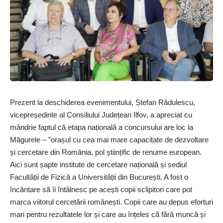
Prezent la deschiderea evenimentului, Ștefan Rădulescu,
vicepreședinte al Consiliului Județean Ilfov, a apreciat cu
mândrie faptul că etapa națională a concursului are loc la
Măgurele – ”orașul cu cea mai mare capacitate de dezvoltare
și cercetare din România, pol științific de renume european.
Aici sunt șapte institute de cercetare națională și sediul
Facultății de Fizică a Universității din București. A fost o
încântare să îi întâlnesc pe acești copii sclipitori care pot
marca viitorul cercetării românești. Copii care au depus eforturi
mari pentru rezultatele lor și care au înțeles că fără muncă și