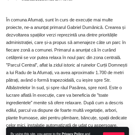
Atenție la mediul online!
În comuna Afumați, sunt în curs de execuție mai multe
”Nu oferiți informații personale necunoscuților! Nu trimiteți
proiecte, ­ne-a anunțat primarul Gabriel Dumănică. Crearea și
fotografii/filmulețe care vă pot vulnerabiliza! Blocați ime­diat
dezvoltarea spațiilor verzi reprezintă una dintre prioritățile
profilurile care vă abordează într-un mod agasant și nu ștergeți
administrației, care și-a propus să amenajeze câte un parc în
convorbirile, care pot constitui probe! Raportează comentariile
fiecare zonă a comunei. Primarul a anunțat că în curând
nepotrivite și alege cu grijă cine-ți poate vizualiza profilul! Și,
cetățenii se vor putea relaxa în noul parc din zona centrală.
țineți minte – dacă ați acceptat chiar și singură dată șantajul,
”Parcul Central”, aflat la zidul istoric al ruinelor Curții Domnești
amenințarea – abuzatorul nu se va opri aici, iar lucrurile se vor
a lui Radu de la Afumați, va avea aproximativ 1.700 de metri
înrăutăți! Nu cădeți în capcană și nu vă lăsați copleșiți! Vorbiți
pătrați, având o formă trapezoidală, cu ieșire spre Str.
despre ce vi se întâmplă, cu riscul de a vă supăra prietenii,
Albăstrelelor în sud, și spre râul Pasărea, spre nord. Este o
părinții. Cu riscul ca aceștia să vă certe!”, ­i-au sfătuit poliștii pe
lucrare aflată în execuție, care va beneficia de ”toate
elevii Școlii Gimnaziale Nr. 1 din comuna 1 Decembrie.
ingredientele” menite să ofere relaxare. După cum a descris
edilul, parcul va dispune de foarte multă vegetație, arbori,
Și, li s-a mai atras atenția asupra consumului de droguri,
plante frumoase, alei pentru plimbare, băncuțe, spații dedicate
sfătuind fetele, mai ales, dar și băieții, în egală măsură, să fie
celor ­mici, instalație automatizată de udat cu aspersoare,
foarte vigilenți în cluburi, la terase, discoteci și să nu-și lase
instalație de iluminat. ”Cetățenii din zona Deal vor putea ajunge
By using this site, you agree to the
Privacy Policy
and