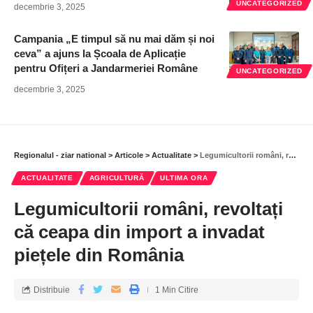
UNCATEGORIZED
decembrie 3, 2025
Campania „E timpul să nu mai dăm și noi
ceva” a ajuns la Școala de Aplicație
pentru Ofițeri a Jandarmeriei Române
UNCATEGORIZED
decembrie 3, 2025
Regionalul - ziar national
>
Articole
>
Actualitate
>
Legumicultorii români, revoltați că ceapa din import a invadat piețele din România
ACTUALITATE
AGRICULTURĂ
ULTIMA ORA
Legumicultorii români, revoltați
că ceapa din import a invadat
piețele din România
Distribuie
1 Min Citire