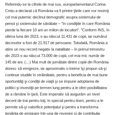
Referindu-se la cifrele de mai sus, europarlamentarul Corina
Crețu a declarat că România va fi printre ţările care vor resimţi
cel mai puternic declinul demografic asupra sistemului de
pensii şi sistemului de sănătate – ”în condiţiile în care România
pierde la fiecare 10 ani un milion de locuitori”. ”Conform INS, în
ultima luna din 2023, s-au născut 11.431 de copii, iar numărul
deceselor a fost de 21.917 de persoane. Totodată, România a
atins un nou record negativ la natalitate – în primul trimestru
din 2023 ­s-au născut 73.000 de copii, cel mai mic număr de
145 de ani. (…) Mai mult de jumătate dintre copiii din România
doresc să emigreze, iar aproximativ o treime îşi propun să-şi
continue studiile în străinătate, pentru a beneficia de mai bune
oportunităţi şi condiţii de viaţă şi se impune adoptarea de
politici şi investiţii pe termen lung pentru a le oferi posibilitatea
de a rămâne în ţară. Este imperativ să asigurăm un nivel
decent de trai pentru toţi, în special pentru tineri, pentru a le
permite să-şi valorifice potenţialul şi pentru a transforma
tendinţa de emigrare într-una de revenire şi de contribuţie