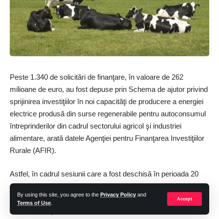
Inregistreaza-te la newsletter
astazi
Tine pasul! Primiți cele mai recente știri de ultimă
oră livrate direct în căsuța dvs. de e-mail.
[mc4wp_form]
Peste 1.340 de solicitări de finanţare, în valoare de 262
Prin înscriere, sunteți de acord cu
Termenii și condițiile noastre
și acceptați practicile
milioane de euro, au fost depuse prin Schema de ajutor privind
privind datele din
Politica noastră de confidențialitate
. Vă puteți dezabona în orice
sprijinirea investiţiilor în noi capacităţi de producere a energiei
moment.
electrice produsă din surse regenerabile pentru autoconsumul
întreprinderilor din cadrul sectorului agricol şi industriei
alimentare, arată datele Agenţiei pentru Finanţarea Investiţiilor
Facebook
Rurale (AFIR).
Astfel, în cadrul sesiunii care a fost deschisă în perioada 20
noiembrie 2023 – 15 februarie 2024, gradul de utilizare a
By using this site, you agree to the
Privacy Policy
and
alocării financiare este de aproximativ 175%.
Accept
Terms of Use
.
Reprezentanţii AFIR precizează că, la acest moment,