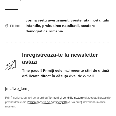
corina cretu avertisment
,
creste rata mortalitatii
infantile
,
prabusirea natalitatii
,
scadere
Etichetat:
demografica romania
Inregistreaza-te la newsletter
astazi
Tine pasul! Primiți cele mai recente știri de ultimă
oră livrate direct în căsuța dvs. de e-mail.
[mc4wp_form]
Prin înscriere, sunteți de acord cu
Termenii și condițiile noastre
și acceptați practicile
privind datele din
Politica noastră de confidențialitate
. Vă puteți dezabona în orice
moment.