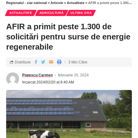
Regionalul - ziar national
>
Articole
>
Actualitate
>
AFIR a primit peste 1.300 de solicitări pentru surse de energie regenerabile
Ziua Culturii Naționale, sărbătorită cu implicare și
ACTUALITATE
AGRICULTURĂ
ULTIMA ORA
creativitate. Simpozionul „Mihai Eminescu – Poezie,
Filosofie și Moștenire Culturală”, la Liceul „Doamna
AFIR a primit peste 1.300 de
Chiajna”
solicitări pentru surse de energie
Alegătorii din străinătate se pot înregistra online pentru
vot
regenerabile
„Dor de Mihai Eminescu”
Distribuie
3 Min Citire
În Vidra, s-a deschis primul Centru de criză pentru
vârstnici
Popescu Carmen
februarie 20, 2024
Conferința națională ”Marin Drăcea – promotor al
Incarcat 2024/02/20 at 8:40 AM
conștiinței forestiere în România”
legumicultori nemultumiti ceapa ucraina
Etichetat: