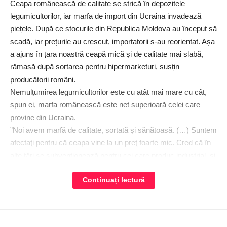
Ceapa românească de calitate se strică în depozitele
legumicultorilor, iar marfa de import din Ucraina invadează
piețele. După ce stocurile din Republica Moldova au început să
scadă, iar prețurile au crescut, importatorii s-au reorientat. Așa
a ajuns în țara noastră ceapă mică și de calitate mai slabă,
rămasă după sortarea pentru hipermarketuri, susțin
producătorii români.
Nemulțumirea legumicultorilor este cu atât mai mare cu cât,
spun ei, marfa românească este net superioară celei care
provine din Ucraina.
”Noi avem marfă de calitate, sortată și sănătoasă. (…) Suntem
afectaţi pentru că ceapa vine la un preţ foarte mic. Cred că în
alte ţări se subvenţionează pentru cei care produc industrial, şi
atunci, noi cei care producem, nu ajungem pe piaţă”, a declarat
o cultivatoare, la Antena 3 CNN.
Continuați lectură
S-ar putea sa-ti placa si