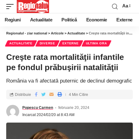
Aa
Regiuni
Actualitate
Politică
Economie
Externe
Regionalul - ziar national
>
Articole
>
Actualitate
>
Creşte rata mortalităţii infantile pe fondul prăbuşirii natalităţii
ACTUALITATE
DIVERSE
EXTERNE
ULTIMA ORA
Creşte rata mortalităţii infantile
pe fondul prăbuşirii natalităţii
România va fi afectată puternic de declinul demografic
Distribuie
4 Min Citire
Popescu Carmen
februarie 20, 2024
Incarcat 2024/02/20 at 8:43 AM