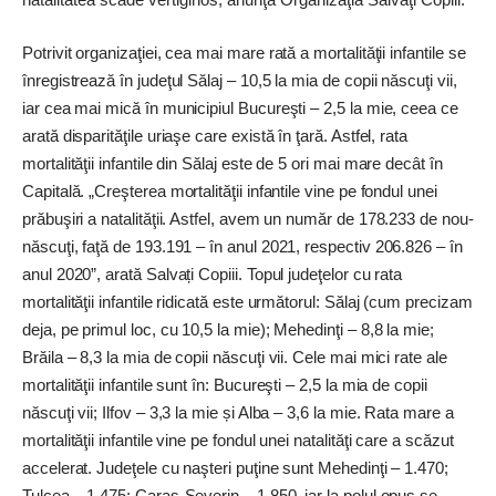
Potrivit organizaţiei, cea mai mare rată a mortalităţii infantile se
înregistrează în judeţul Sălaj – 10,5 la mia de copii născuţi vii,
iar cea mai mică în municipiul Bucureşti – 2,5 la mie, ceea ce
arată disparităţile uriaşe care există în ţară. Astfel, rata
mortalităţii infantile din Sălaj este de 5 ori mai mare decât în
Capitală. „Creşterea mortalităţii infantile vine pe fondul unei
prăbuşiri a natalităţii. Astfel, avem un număr de 178.233 de nou-
născuţi, faţă de 193.191 – în anul 2021, respectiv 206.826 – în
anul 2020”, arată Salvați Copiii. Topul judeţelor cu rata
mortalităţii infantile ridicată este următorul: Sălaj (cum precizam
deja, pe primul loc, cu 10,5 la mie); Mehedinţi – 8,8 la mie;
Brăila – 8,3 la mia de copii născuţi vii. Cele mai mici rate ale
mortalităţii infantile sunt în: Bucureşti – 2,5 la mia de copii
născuţi vii; Ilfov – 3,3 la mie și Alba – 3,6 la mie. Rata mare a
mortalităţii infantile vine pe fondul unei natalităţi care a scăzut
accelerat. Judeţele cu naşteri puţine sunt Mehedinţi – 1.470;
Tulcea – 1.475; Caraş-Severin – 1.850, iar la polul opus se