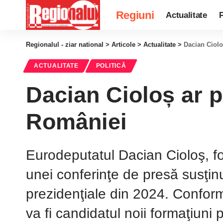
Regiuni
Actualitate
P
Regionalul - ziar national
>
Articole
>
Actualitate
>
Dacian Ciolo
ACTUALITATE
POLITICĂ
Dacian Cioloș ar p
României
Eurodeputatul Dacian Cioloş, fo
unei conferinţe de presă susţinu
prezidenţiale din 2024. Confor
va fi candidatul noii formaţiuni 