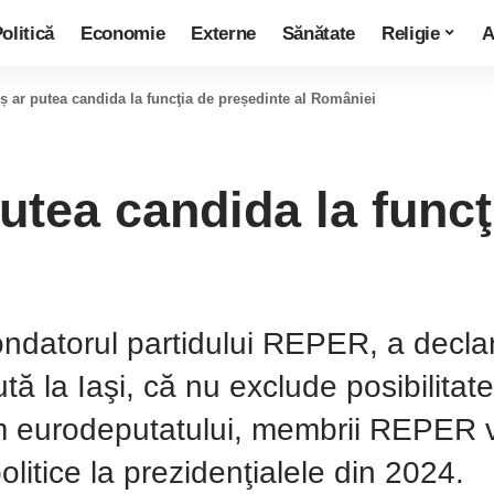
olitică
Economie
Externe
Sănătate
Religie
A
ș ar putea candida la funcţia de președinte al României
utea candida la funcţ
ndatorul partidului REPER, a declarat
tă la Iaşi, că nu exclude posibilitat
m eurodeputatului, membrii REPER vo
politice la prezidenţialele din 2024.