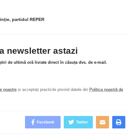
inție
,
partidul REPER
la newsletter astazi
tiri de ultimă oră livrate direct în căsuța dvs. de e-mail.
le noastre
și acceptați practicile privind datele din
Politica noastră de
.
Facebook
Twitter