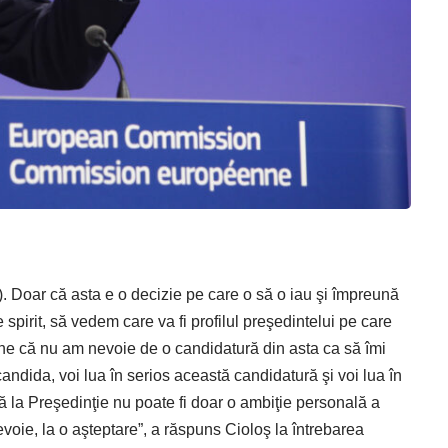
). Doar că asta e o decizie pe care o să o iau şi împreună
de spirit, să vedem care va fi profilul preşedintelui pe care
bine că nu am nevoie de o candidatură din asta ca să îmi
candida, voi lua în serios această candidatură şi voi lua în
ă la Preşedinţie nu poate fi doar o ambiţie personală a
evoie, la o aşteptare”, a răspuns Cioloş la întrebarea