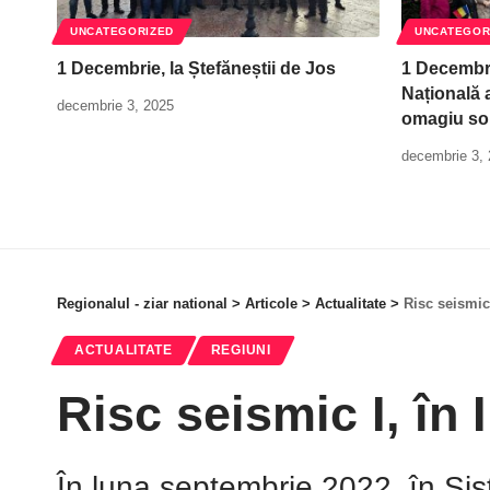
UNCATEGORIZED
UNCATEGOR
1 Decembrie, la Ștefăneștii de Jos
1 Decembri
Națională a
decembrie 3, 2025
omagiu so
decembrie 3,
Regionalul - ziar national
>
Articole
>
Actualitate
>
Risc seismic 
ACTUALITATE
REGIUNI
Risc seismic I, în I
În luna septembrie 2022, în Sis