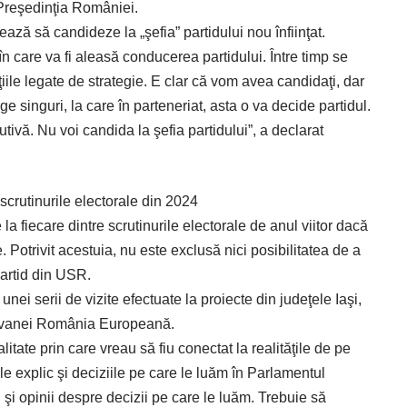
a Preşedinţia României.
ază să candideze la „şefia” partidului nou înfiinţat.
în care va fi aleasă conducerea partidului. Între timp se
iile legate de strategie. E clar că vom avea candidaţi, dar
e singuri, la care în parteneriat, asta o va decide partidul.
ivă. Nu voi candida la şefia partidului”, a declarat
 scrutinurile electorale din 2024
a fiecare dintre scrutinurile electorale de anul viitor dacă
 Potrivit acestuia, nu este exclusă nici posibilitatea de a
 partid din USR.
 unei serii de vizite efectuate la proiecte din judeţele Iaşi,
ravanei România Europeană.
te prin care vreau să fiu conectat la realităţile de pe
le explic şi deciziile pe care le luăm în Parlamentul
 şi opinii despre decizii pe care le luăm. Trebuie să