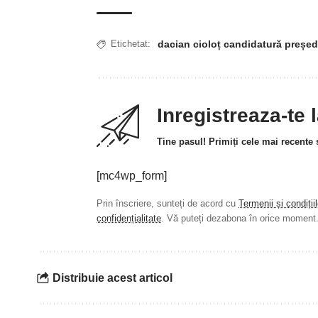
dacian cioloț candidatură președ
Etichetat:
Inregistreaza-te 
Tine pasul! Primiți cele mai recente ș
[mc4wp_form]
Prin înscriere, sunteți de acord cu
Termenii și condiții
confidențialitate
. Vă puteți dezabona în orice moment
Distribuie acest articol