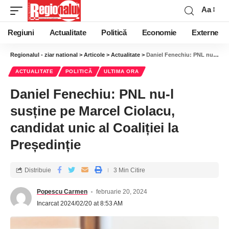
Aa
Regiuni
Actualitate
Politică
Economie
Externe
Regionalul - ziar national
>
Articole
>
Actualitate
>
Daniel Fenechiu: PNL nu-l susține pe Marcel Ciolacu, candidat unic al Coaliției la Președinție
ACTUALITATE
POLITICĂ
ULTIMA ORA
Daniel Fenechiu: PNL nu-l
susține pe Marcel Ciolacu,
candidat unic al Coaliției la
Președinție
Distribuie
3 Min Citire
Popescu Carmen
februarie 20, 2024
Incarcat 2024/02/20 at 8:53 AM