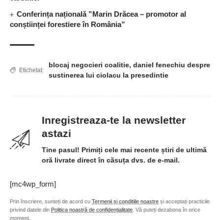
Conferința națională ”Marin Drăcea – promotor al
conștiinței forestiere în România”
blocaj negocieri coalitie
,
daniel fenechiu despre
Etichetat:
sustinerea lui ciolacu la presedintie
Inregistreaza-te la newsletter
astazi
Tine pasul! Primiți cele mai recente știri de ultimă
oră livrate direct în căsuța dvs. de e-mail.
[mc4wp_form]
Prin înscriere, sunteți de acord cu
Termenii și condițiile noastre
și acceptați practicile
privind datele din
Politica noastră de confidențialitate
. Vă puteți dezabona în orice
moment.