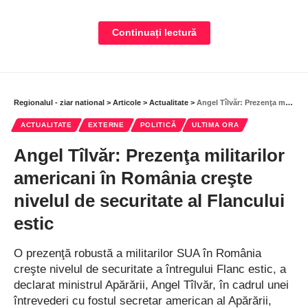
Covaci, consilieri generali USR, cerea modificarea străzii
Tuberozelor în Ucraina Liberă, însă propunerea a fost
Continuați lectură
modificată pentru a reflecta sprijinul pentru lupta privind
drepturile civile şi democraţia, prin redenumirea străzii în
memoria lui Aleksei Navalnîi.
Pentru adoptarea hotărârii este necesar votul majoritar în
Regionalul - ziar national
>
Articole
>
Actualitate
>
Angel Tîlvăr: Prezenţa militarilor americani în România creşte nivelul de securitate al Flancului estic
Consiliul General al Municipiului Bucureşti şi avizul Prefectului.
ACTUALITATE
EXTERNE
POLITICĂ
ULTIMA ORA
„Cetăţenii care sprijină acest proiect pot semna petiţia aici:
Angel Tîlvăr: Prezenţa militarilor
https://petition.qomon.org/punem-consulatul-rusiei-pe-strada-
alexei-navalnii/ pentru a îi convinge şi pe ceilalţi consilieri să
americani în România creşte
voteze propunerea‘”, informează USR Bucureşti.
nivelul de securitate al Flancului
estic
Bucuresti
,
Regiunea Bucuresti-Ilfov
O prezenţă robustă a militarilor SUA în România
S-ar putea sa-ti placa si
creşte nivelul de securitate a întregului Flanc estic, a
declarat ministrul Apărării, Angel Tîlvăr, în cadrul unei
Ziua Culturii Naționale, sărbătorită cu implicare și
întrevederi cu fostul secretar american al Apărării,
creativitate. Simpozionul „Mihai Eminescu – Poezie,