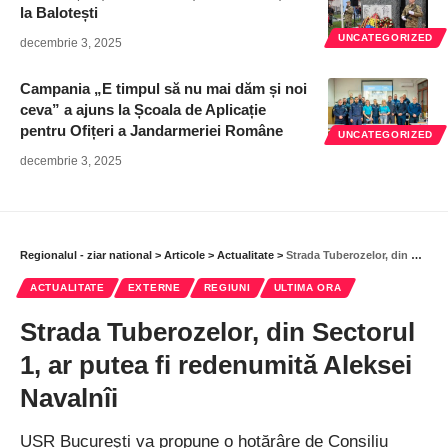
la Balotești
UNCATEGORIZED
decembrie 3, 2025
Campania „E timpul să nu mai dăm și noi
ceva” a ajuns la Școala de Aplicație
pentru Ofițeri a Jandarmeriei Române
UNCATEGORIZED
decembrie 3, 2025
Regionalul - ziar national
>
Articole
>
Actualitate
>
Strada Tuberozelor, din Sectorul 1, ar putea fi redenumită Aleksei Navalnîi
ACTUALITATE
EXTERNE
REGIUNI
ULTIMA ORA
Strada Tuberozelor, din Sectorul
1, ar putea fi redenumită Aleksei
Navalnîi
USR Bucureşti va propune o hotărâre de Consiliu