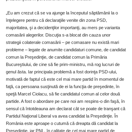
„Eu am crezut că se va ajunge la începutul săptămânii la o
înţelegere pentru că declaraţiile venite din zona PSD,
majoritatea, şi a decidenţilor importanţi, au mers pe varianta
comasării alegerilor. Discuţia s-a blocat din cauza unor
strategii colaterale comasării – pe comasare nu există mari
probleme – legate de anumite candidaturi comune, de candidat
comun la Preşedinţie, de candidat comun la Primăria
Bucureştiului, de cine să fie prim-ministru, mă rog lucruri de
genul ăsta. Iar principala problemă a fost dorinţa PSD-ului,
motivată de faptul că este cel mai mare partid în momentul de
faţă, ca persoana susţinută de ei la funcţia de preşedinte, în
speţă Marcel Ciolacu, să fie candidatul comun al celor două
partide. A fost o abordare pe care noi am respins-o din faşă, în
sensul că întotdeauna am declarat cât se poate de tranşant că
Partidul Naţional Liberal va avea candidat la Preşedinţie. În
România este aproape o cutumă că dreapta dă candidat la
Preşedinţie, iar PNL, în calitate de cel mai mare partid de