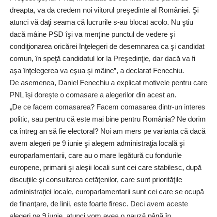
dreapta, va da credem noi viitorul preşedinte al României. Şi
atunci vă daţi seama că lucrurile s-au blocat acolo. Nu ştiu
dacă mâine PSD îşi va menţine punctul de vedere şi
condiţionarea oricărei înţelegeri de desemnarea ca şi candidat
comun, în speţă candidatul lor la Preşedinţie, dar dacă va fi
aşa înţelegerea va eşua şi mâine”, a declarat Fenechiu.
De asemenea, Daniel Fenechiu a explicat motivele pentru care
PNL îşi doreşte o comasare a alegerilor din acest an.
„De ce facem comasarea? Facem comasarea dintr-un interes
politic, sau pentru că este mai bine pentru România? Ne dorim
ca întreg an să fie electoral? Noi am mers pe varianta că dacă
avem alegeri pe 9 iunie şi alegem administraţia locală şi
europarlamentarii, care au o mare legătură cu fondurile
europene, primarii şi aleşii locali sunt cei care stabilesc, după
discuţiile şi consultarea cetăţenilor, care sunt priorităţile
administraţiei locale, europarlamentarii sunt cei care se ocupă
de finanţare, de linii, este foarte firesc. Deci avem aceste
alegeri pe 9 iunie, atunci vom avea o pauză până în