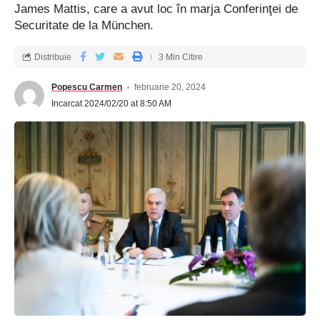
Filosofie și Moștenire Culturală”, la Liceul „Doamna
James Mattis, care a avut loc în marja Conferinţei de
Chiajna”
Securitate de la München.
Alegătorii din străinătate se pot înregistra online pentru
Distribuie
3 Min Citire
vot
„Dor de Mihai Eminescu”
Popescu Carmen
februarie 20, 2024
Incarcat 2024/02/20 at 8:50 AM
În Vidra, s-a deschis primul Centru de criză pentru
vârstnici
Conferința națională ”Marin Drăcea – promotor al
conștiinței forestiere în România”
strada redenumire navalnii
Etichetat:
Inregistreaza-te la newsletter
astazi