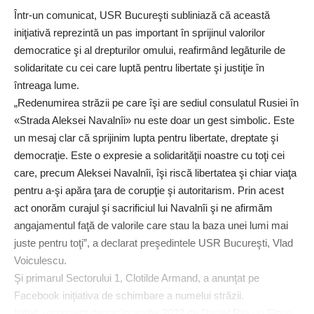
Într-un comunicat, USR Bucureşti subliniază că această
iniţiativă reprezintă un pas important în sprijinul valorilor
democratice şi al drepturilor omului, reafirmând legăturile de
solidaritate cu cei care luptă pentru libertate şi justiţie în
întreaga lume.
„Redenumirea străzii pe care îşi are sediul consulatul Rusiei în
«Strada Aleksei Navalnîi» nu este doar un gest simbolic. Este
un mesaj clar că sprijinim lupta pentru libertate, dreptate şi
democraţie. Este o expresie a solidarităţii noastre cu toţi cei
care, precum Aleksei Navalnîi, îşi riscă libertatea şi chiar viaţa
pentru a-şi apăra ţara de corupţie şi autoritarism. Prin acest
act onorăm curajul şi sacrificiul lui Navalnîi şi ne afirmăm
angajamentul faţă de valorile care stau la baza unei lumi mai
juste pentru toţi”, a declarat preşedintele USR Bucureşti, Vlad
Voiculescu.
Şi primarul Sectorului 1, Clotilde Armand, a anunţat pe
Facebook iniţiativa de schimbare a numelui străzii.
Iniţial, un proiect depus în aprilie 2022 de Daniel Rigu şi Florin