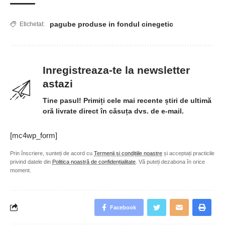
pagube produse in fondul cinegetic
Etichetat:
Inregistreaza-te la newsletter
astazi
Tine pasul! Primiți cele mai recente știri de ultimă
oră livrate direct în căsuța dvs. de e-mail.
[mc4wp_form]
Prin înscriere, sunteți de acord cu
Termenii și condițiile noastre
și acceptați practicile
privind datele din
Politica noastră de confidențialitate
. Vă puteți dezabona în orice
moment.
Facebook