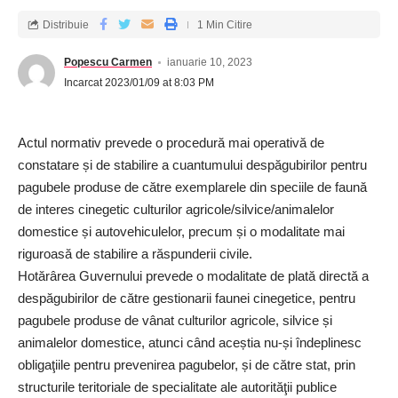
Distribuie
1 Min Citire
Popescu Carmen
ianuarie 10, 2023
Incarcat 2023/01/09 at 8:03 PM
Actul normativ prevede o procedură mai operativă de
constatare și de stabilire a cuantumului despăgubirilor pentru
pagubele produse de către exemplarele din speciile de faună
de interes cinegetic culturilor agricole/silvice/animalelor
domestice și autovehiculelor, precum și o modalitate mai
riguroasă de stabilire a răspunderii civile.
Hotărârea Guvernului prevede o modalitate de plată directă a
despăgubirilor de către gestionarii faunei cinegetice, pentru
pagubele produse de vânat culturilor agricole, silvice și
animalelor domestice, atunci când aceștia nu-și îndeplinesc
obligaţiile pentru prevenirea pagubelor, și de către stat, prin
structurile teritoriale de specialitate ale autorităţii publice