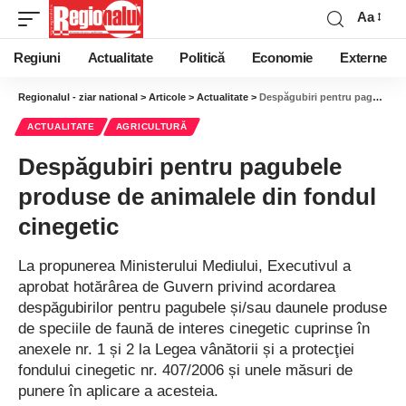
Aa
Regiuni
Actualitate
Politică
Economie
Externe
Regionalul - ziar national
>
Articole
>
Actualitate
>
Despăgubiri pentru pagubele produse de animalele din fondul cinegetic
ACTUALITATE
AGRICULTURĂ
Despăgubiri pentru pagubele
produse de animalele din fondul
cinegetic
La propunerea Ministerului Mediului, Executivul a
aprobat hotărârea de Guvern privind acordarea
despăgubirilor pentru pagubele și/sau daunele produse
de speciile de faună de interes cinegetic cuprinse în
anexele nr. 1 și 2 la Legea vânătorii și a protecţiei
fondului cinegetic nr. 407/2006 și unele măsuri de
punere în aplicare a acesteia.