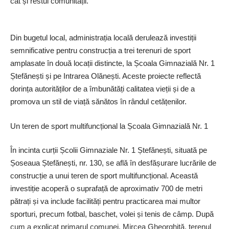
cât și restul comunității.
Din bugetul local, administrația locală derulează investiții
semnificative pentru construcția a trei terenuri de sport
amplasate în două locații distincte, la Școala Gimnazială Nr. 1
Ștefănești și pe Intrarea Olănești. Aceste proiecte reflectă
dorința autorităților de a îmbunătăți calitatea vieții și de a
promova un stil de viață sănătos în rândul cetățenilor.
Un teren de sport multifuncțional la Școala Gimnazială Nr. 1
În incinta curții Școlii Gimnaziale Nr. 1 Ștefănești, situată pe
Șoseaua Ștefănești, nr. 130, se află în desfășurare lucrările de
construcție a unui teren de sport multifuncțional. Această
investiție acoperă o suprafață de aproximativ 700 de metri
pătrați și va include facilități pentru practicarea mai multor
sporturi, precum fotbal, baschet, volei și tenis de câmp. După
cum a explicat primarul comunei, Mircea Gheorghiță, terenul