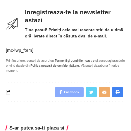
Inregistreaza-te la newsletter
astazi
Tine pasul! Primiți cele mai recente știri de ultimă
oră livrate direct în căsuța dvs. de e-mail.
[mc4wp_form]
Prin înscriere, sunteți de acord cu
Termenii și condițiile noastre
și acceptați practicile
privind datele din
Politica noastră de confidențialitate
. Vă puteți dezabona în orice
moment.
Facebook
S-ar putea sa-ti placa si