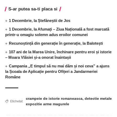
S-ar putea sa-ti placa si
1 Decembrie, la Ștefăneștii de Jos
1 Decembrie, la Afumați – Ziua Națională a fost marcată
printr-u omagiu solemn adus eroilor comunei
Recunoștință din generație în generație, la Balotești
107 ani de la Marea Unire, închinare pentru eroi și istorie
– Moara Vlăsiei și-a onorat înaintașii
Campania „E timpul să nu mai dăm și noi ceva” a ajuns
la Școala de Aplicație pentru Ofițeri a Jandarmeriei
Române
crampeie de istorie romaneasca
,
detectie metale
Etichetat:
expozitie arme magurele