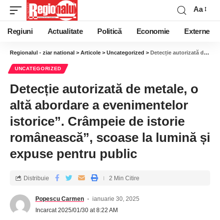
Aa
Regiuni
Actualitate
Politică
Economie
Externe
Regionalul - ziar national
>
Articole
>
Uncategorized
>
Detecție autorizată de metale, o altă abordare a evenimentelor istorice”. Crâmpeie de istorie românească”, scoase la lumină și expuse pentru public
UNCATEGORIZED
Detecție autorizată de metale, o
altă abordare a evenimentelor
istorice”. Crâmpeie de istorie
românească”, scoase la lumină și
expuse pentru public
Distribuie
2 Min Citire
Popescu Carmen
ianuarie 30, 2025
Incarcat 2025/01/30 at 8:22 AM