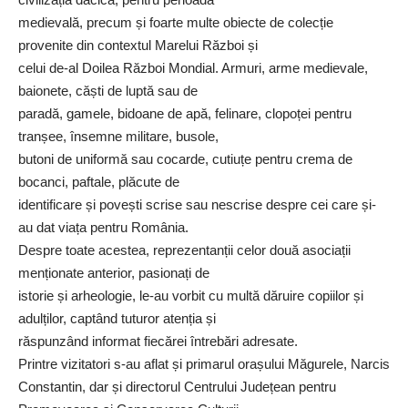
medievală, precum și foarte multe obiecte de colecție
provenite din contextul Marelui Război și
celui de-al Doilea Război Mondial. Armuri, arme medievale,
baionete, căști de luptă sau de
paradă, gamele, bidoane de apă, felinare, clopoței pentru
tranșee, însemne militare, busole,
butoni de uniformă sau cocarde, cutiuțe pentru crema de
bocanci, paftale, plăcute de
identificare și povești scrise sau nescrise despre cei care și-
au dat viața pentru România.
Despre toate acestea, reprezentanții celor două asociații
menționate anterior, pasionați de
istorie și arheologie, le-au vorbit cu multă dăruire copiilor și
adulților, captând tuturor atenția și
răspunzând informat fiecărei întrebări adresate.
Printre vizitatori s-au aflat și primarul orașului Măgurele, Narcis
Constantin, dar și directorul Centrului Județean pentru