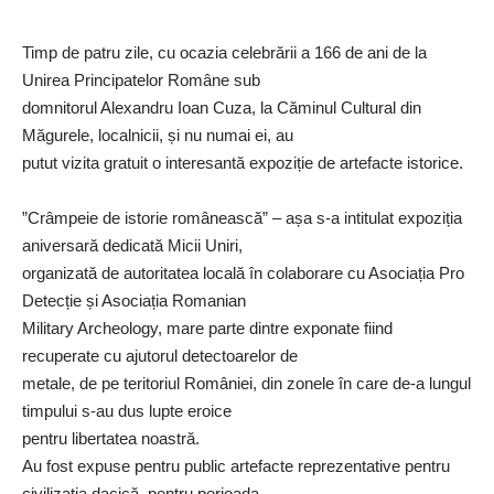
Timp de patru zile, cu ocazia celebrării a 166 de ani de la
Unirea Principatelor Române sub
domnitorul Alexandru Ioan Cuza, la Căminul Cultural din
Măgurele, localnicii, și nu numai ei, au
putut vizita gratuit o interesantă expoziție de artefacte istorice.
”Crâmpeie de istorie românească” – așa s-a intitulat expoziția
aniversară dedicată Micii Uniri,
organizată de autoritatea locală în colaborare cu Asociația Pro
Detecție și Asociația Romanian
Military Archeology, mare parte dintre exponate fiind
recuperate cu ajutorul detectoarelor de
metale, de pe teritoriul României, din zonele în care de-a lungul
timpului s-au dus lupte eroice
pentru libertatea noastră.
Au fost expuse pentru public artefacte reprezentative pentru
civilizația dacică, pentru perioada