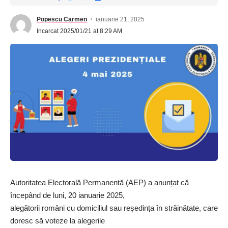
zonă verde nefolosită, dar are un potențial imens pentru a
Popescu Carmen
ianuarie 21, 2025
sprijini activitățile copiilor noștri“, a adăugat primarul Mircea
Incarcat 2025/01/21 at 8:29 AM
Gheorghiță.
Două terenuri de sport și un spațiu de recreere pe Intrarea
Olănești
Un alt proiect al primăriei vizează amenajarea a două terenuri
de sport într-o locație situată pe Intrarea Olănești. Terenul, care
în trecut era o zonă inundabilă și utilizată pentru depozitarea de
gunoaie, a fost complet reabilitat și transformat într-un spațiu
modern destinat activităților sportive.
Cele două terenuri vor fi destinate mini-fotbalului, baschetului și
handbalului, iar în fața lor va fi amenajat un spațiu de recreere
Autoritatea Electorală Permanentă (AEP) a anunțat că
pentru copiii mai mici. Acest spațiu va include bănci, locuri de
începând de luni, 20 ianuarie 2025,
joacă și zone pentru părinții și bunicii care îi însoțesc pe cei
alegătorii români cu domiciliul sau reședința în străinătate, care
mici.
doresc să voteze la alegerile
„Am decis să construim două terenuri pentru că numărul de