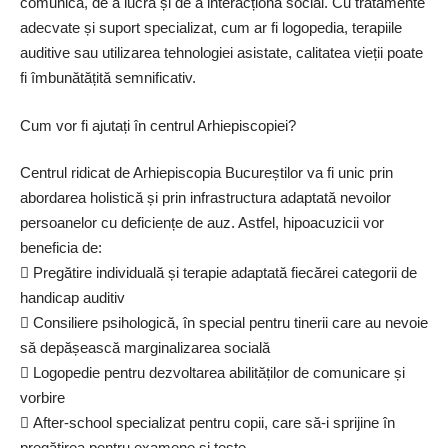
comunica, de a lucra și de a interacționa social. Cu tratamente
adecvate și suport specializat, cum ar fi logopedia, terapiile
auditive sau utilizarea tehnologiei asistate, calitatea vieții poate
fi îmbunătățită semnificativ.
Cum vor fi ajutați în centrul Arhiepiscopiei?
Centrul ridicat de Arhiepiscopia Bucureștilor va fi unic prin
abordarea holistică și prin infrastructura adaptată nevoilor
persoanelor cu deficiențe de auz. Astfel, hipoacuzicii vor
beneficia de:
 Pregătire individuală și terapie adaptată fiecărei categorii de
handicap auditiv
 Consiliere psihologică, în special pentru tinerii care au nevoie
să depășească marginalizarea socială
 Logopedie pentru dezvoltarea abilităților de comunicare și
vorbire
 After-school specializat pentru copii, care să-i sprijine în
pregătirea pentru examene și teste