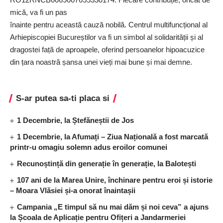
mică, va fi un pas
înainte pentru această cauză nobilă. Centrul multifuncțional al
Arhiepiscopiei Bucureștilor va fi un simbol al solidarității și al
dragostei față de aproapele, oferind persoanelor hipoacuzice
din țara noastră șansa unei vieți mai bune și mai demne.
S-ar putea sa-ti placa si
1 Decembrie, la Ștefăneștii de Jos
1 Decembrie, la Afumați – Ziua Națională a fost marcată
printr-u omagiu solemn adus eroilor comunei
Recunoștință din generație în generație, la Balotești
107 ani de la Marea Unire, închinare pentru eroi și istorie
– Moara Vlăsiei și-a onorat înaintașii
Campania „E timpul să nu mai dăm și noi ceva” a ajuns
la Școala de Aplicație pentru Ofițeri a Jandarmeriei