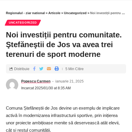
răspunzând informat fiecărei întrebări adresate.
Printre vizitatori s-au aflat și primarul orașului Măgurele, Narcis
Regionalul - ziar national
>
Articole
>
Uncategorized
>
Noi investiții pentru comunitate. Ştefăneştii de Jos va avea trei terenuri de sport moderne
Constantin, dar și directorul Centrului Județean pentru
UNCATEGORIZED
Promovoarea și Conservarea Culturii
Noi investiții pentru comunitate.
Tradiționale Ilfov, Alexandrina Niță, care au apreciat că, pentru
a ne bucura de pacea din zilele
Ştefăneştii de Jos va avea trei
de astăzi, trebuie să cunoaștem cu toții prețul plătit în timp de
terenuri de sport moderne
eroii neamului.
Distribuie
5 Min Citire
Popescu Carmen
ianuarie 21, 2025
Incarcat 2025/01/30 at 8:35 AM
Comuna Ștefăneștii de Jos devine un exemplu de implicare
activă în modernizarea infrastructurii sportive, prin inițierea
unor proiecte ambițioase menite să deservească atât elevii,
cât și restul comunității.