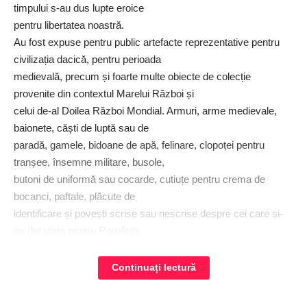
timpului s-au dus lupte eroice
pentru libertatea noastră.
Au fost expuse pentru public artefacte reprezentative pentru
civilizația dacică, pentru perioada
medievală, precum și foarte multe obiecte de colecție
provenite din contextul Marelui Război și
celui de-al Doilea Război Mondial. Armuri, arme medievale,
baionete, căști de luptă sau de
paradă, gamele, bidoane de apă, felinare, clopoței pentru
tranșee, însemne militare, busole,
butoni de uniformă sau cocarde, cutiuțe pentru crema de
bocanci, paftale, plăcute de
identificare și povești scrise sau nescrise despre cei care și-
au dat viața pentru România.
Despre toate acestea, reprezentanții celor două asociații
menționate anterior, pasionați de
Continuați lectură
istorie și arheologie, le-au vorbit cu multă dăruire copiilor și
adulților, captând tuturor atenția și