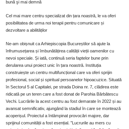
bună şi mai demnă
Cel mai mare centru specializat din țara noastră, le va oferi
posibilitatea de urma noi terapii pentru comunicare și
dezvoltare a abilităților
Ne-am obișnuit ca Arhiepiscopia Bucureștilor să ajute la
înfrumusețarea și îmbunătățirea calității vieții oamenilor cu
nevoi speciale. Și iată, continuă seria faptelor bune prin
derularea unui proiect unic în țara noastră. Instituția
construiește un centru multifuncțional care va oferi sprijin
profesional, social și spiritual persoanelor hipoacuzice. Situată
în Sectorul 5 al Capitalei, pe strada Doina nr. 7, clădirea este
ridicată pe un teren care a fost donat de Parohia Bărbătescu
Vechi. Lucrările la acest centru au fost demarate în 2022 și au
avansat semnificativ, ajungând la stadiul în care se montează
acoperișul. Proiectul a întâmpinat provocări majore, dar
sprijinul comunității a fost esențial. ”Lucrurile au mers cu