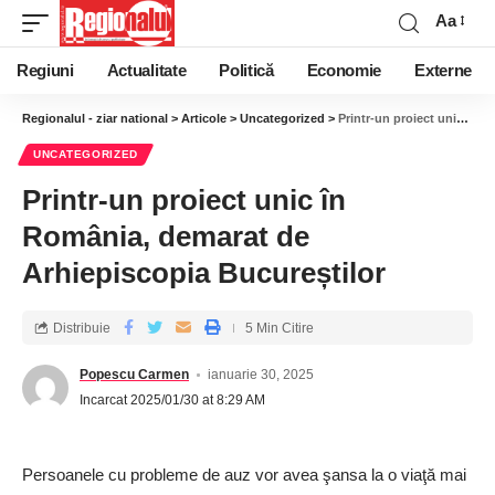
Aa
Regiuni
Actualitate
Politică
Economie
Externe
Regionalul - ziar national
>
Articole
>
Uncategorized
>
Printr-un proiect unic în România, demarat de Arhiepiscopia Bucureștilor
UNCATEGORIZED
Printr-un proiect unic în
România, demarat de
Arhiepiscopia Bucureștilor
Distribuie
5 Min Citire
Popescu Carmen
ianuarie 30, 2025
Incarcat 2025/01/30 at 8:29 AM
Persoanele cu probleme de auz vor avea şansa la o viaţă mai