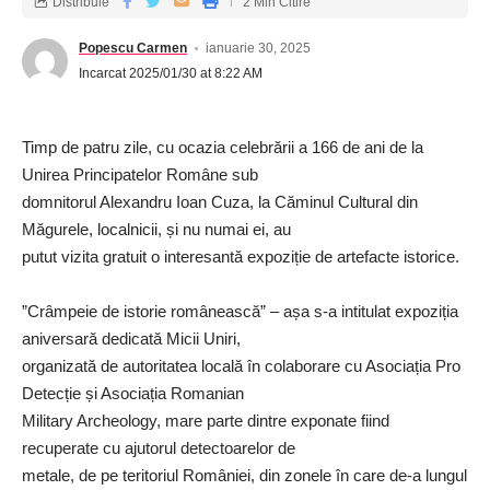
Distribuie
2 Min Citire
Popescu Carmen
ianuarie 30, 2025
Incarcat 2025/01/30 at 8:22 AM
Timp de patru zile, cu ocazia celebrării a 166 de ani de la
Unirea Principatelor Române sub
domnitorul Alexandru Ioan Cuza, la Căminul Cultural din
Măgurele, localnicii, și nu numai ei, au
putut vizita gratuit o interesantă expoziție de artefacte istorice.
”Crâmpeie de istorie românească” – așa s-a intitulat expoziția
aniversară dedicată Micii Uniri,
organizată de autoritatea locală în colaborare cu Asociația Pro
Detecție și Asociația Romanian
Military Archeology, mare parte dintre exponate fiind
recuperate cu ajutorul detectoarelor de
metale, de pe teritoriul României, din zonele în care de-a lungul