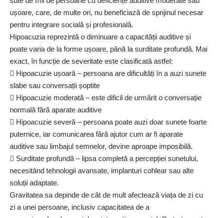
sute de mii de persoane cu deficiențe auditive moderate sau
ușoare, care, de multe ori, nu beneficiază de sprijinul necesar
pentru integrare socială și profesională.
Hipoacuzia reprezintă o diminuare a capacității auditive și
poate varia de la forme ușoare, până la surditate profundă. Mai
exact, în funcție de severitate este clasificată astfel:
 Hipoacuzie ușoară – persoana are dificultăți în a auzi sunete
slabe sau conversații șoptite
 Hipoacuzie moderată – este dificil de urmărit o conversație
normală fără aparate auditive
 Hipoacuzie severă – persoana poate auzi doar sunete foarte
puternice, iar comunicarea fără ajutor cum ar fi aparate
auditive sau limbajul semnelor, devine aproape imposibilă.
 Surditate profundă – lipsa completă a percepției sunetului,
necesitând tehnologii avansate, implanturi cohlear sau alte
soluții adaptate.
Gravitatea sa depinde de cât de mult afectează viața de zi cu
zi a unei persoane, inclusiv capacitatea de a