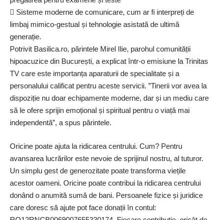
 Sisteme moderne de comunicare, cum ar fi interpreți de
limbaj mimico-gestual și tehnologie asistată de ultimă
generație.
Potrivit Basilica.ro, părintele Mirel Ilie, parohul comunității
hipoacuzice din București, a explicat într-o emisiune la Trinitas
TV care este importanța aparaturii de specialitate și a
personalului calificat pentru aceste servicii. ”Tinerii vor avea la
dispoziție nu doar echipamente moderne, dar și un mediu care
să le ofere sprijin emoțional și spiritual pentru o viață mai
independentă”, a spus părintele.
Oricine poate ajuta la ridicarea centrului. Cum? Pentru
avansarea lucrărilor este nevoie de sprijinul nostru, al tuturor.
Un simplu gest de generozitate poate transforma viețile
acestor oameni. Oricine poate contribui la ridicarea centrului
donând o anumită sumă de bani. Persoanele fizice și juridice
care doresc să ajute pot face donații în contul:
RO12RNCB0069007655330174. Fiecare contribuție, oricât de