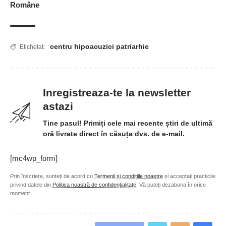
Române
centru hipoacuzici patriarhie
Etichetat:
Inregistreaza-te la newsletter
astazi
Tine pasul! Primiți cele mai recente știri de ultimă
oră livrate direct în căsuța dvs. de e-mail.
[mc4wp_form]
Prin înscriere, sunteți de acord cu
Termenii și condițiile noastre
și acceptați practicile
privind datele din
Politica noastră de confidențialitate
. Vă puteți dezabona în orice
moment.