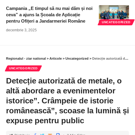
Campania „E timpul să nu mai dăm și noi
ceva” a ajuns la Școala de Aplicație
pentru Ofițeri a Jandarmeriei Române
UNCATEGORIZED
decembrie 3, 2025
Regionalul - ziar national
>
Articole
>
Uncategorized
>
Detecție autorizată de metale, o altă abordare a evenimentelor istorice”. Crâmpeie de istorie românească”, scoase la lumină și expuse pentru public
UNCATEGORIZED
Detecție autorizată de metale, o
altă abordare a evenimentelor
istorice”. Crâmpeie de istorie
românească”, scoase la lumină și
expuse pentru public