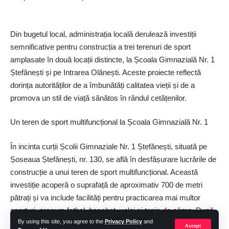
Din bugetul local, administrația locală derulează investiții
semnificative pentru construcția a trei terenuri de sport
amplasate în două locații distincte, la Școala Gimnazială Nr. 1
Ștefănești și pe Intrarea Olănești. Aceste proiecte reflectă
dorința autorităților de a îmbunătăți calitatea vieții și de a
promova un stil de viață sănătos în rândul cetățenilor.
Un teren de sport multifuncțional la Școala Gimnazială Nr. 1
În incinta curții Școlii Gimnaziale Nr. 1 Ștefănești, situată pe
Șoseaua Ștefănești, nr. 130, se află în desfășurare lucrările de
construcție a unui teren de sport multifuncțional. Această
investiție acoperă o suprafață de aproximativ 700 de metri
pătrați și va include facilități pentru practicarea mai multor
sporturi, precum fotbal, baschet, volei și tenis de câmp. După
By using this site, you agree to the
Privacy Policy
and
cum a explicat primarul comunei, Mircea Gheorghiță, terenul
Accept