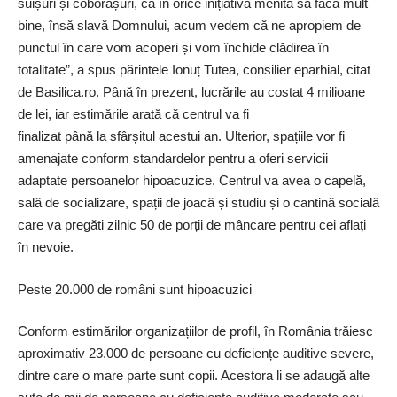
suișuri și coborâșuri, ca în orice inițiativă menită să facă mult
bine, însă slavă Domnului, acum vedem că ne apropiem de
punctul în care vom acoperi și vom închide clădirea în
totalitate”, a spus părintele Ionuț Tutea, consilier eparhial, citat
de Basilica.ro. Până în prezent, lucrările au costat 4 milioane
de lei, iar estimările arată că centrul va fi
finalizat până la sfârșitul acestui an. Ulterior, spațiile vor fi
amenajate conform standardelor pentru a oferi servicii
adaptate persoanelor hipoacuzice. Centrul va avea o capelă,
sală de socializare, spații de joacă și studiu și o cantină socială
care va pregăti zilnic 50 de porții de mâncare pentru cei aflați
în nevoie.
Peste 20.000 de români sunt hipoacuzici
Conform estimărilor organizațiilor de profil, în România trăiesc
aproximativ 23.000 de persoane cu deficiențe auditive severe,
dintre care o mare parte sunt copii. Acestora li se adaugă alte