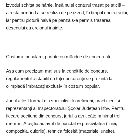
izvodul schițat pe hârtie, însă nu și conturul trasat pe sticlă –
acesta urmând a se realiza de pe izvod, în timpul concursului,
iar pentru pictură naivă pe pânză s-a permis trasarea
desenului cu creionul înainte.
Costume populare, purtate cu mândrie de concurenți
Așa cum precizam mai sus la condițiile de concurs,
regulamentul a stabilit că toți concurenții se prezintă la
olimpiadă îmbrăcați exclusiv în costum popular.
Juriul a fost format din specialiști teoreticieni, practicieni și
reprezentanți ai Inspectoratului Școlar Județean Ilfov. Pentru
fiecare secțiune din concurs, juriul a avut câte minimul trei
membri. Aceștia au avut de punctat expresivitatea (liniei,
compoziția, culorile), tehnica folosită (materiale, unelte),