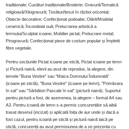
tradiționale; Cusături tradiționale/Broderie; Gravură/Tematică
religioasă/Xilogravură; Țesături/țesut în război orizontal;
Obiecte decorative; Confecționat podoabe; Olărit/Modelat
ceramică; Încondeiat ouă; Prelucrarea artistică a
lemnului/Sculptat icoane; Mobilier pictat; Prelucrare metal;
Pirogravură; Confecționat piese de costum popular și Împletit
fibre vegetale.
Pentru secțiunile Pictat icoane pe sticlă, Pictat icoane pe lemn
și Pictură naivă, elevii au avut de reprodus, la alegere, din
temele ”Buna Vestire” sau ”Maica Domnului Îndurerată”
(icoane pe sticlă), ”Buna Vestire” (icoane pe lemn), ”Primăvara
în sat” sau ”Sărbători Pascale în sat” (pictură naivă). Suportul
pentru pictură a fost, de asemenea, la alegere – format A4 sau
A3. Pentru icoană de lemn s-a permis concurenților să aibă
trasat desenul (incizat) și aplicată foița de aur unde și dacă a
fost cazul, pentru icoană pe sticlă și pictură naivă laică pe
sticlă, concurenții au avut permisiunea de a se prezenta cu