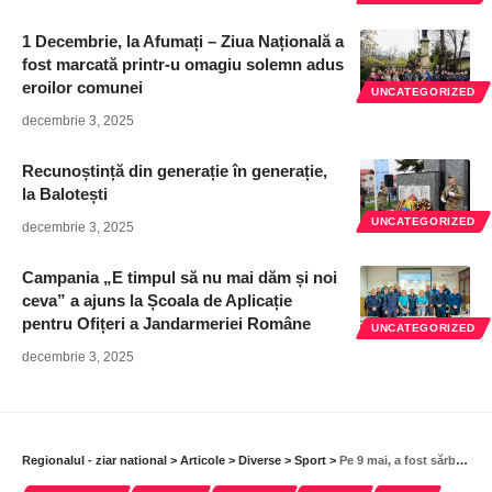
1 Decembrie, la Afumați – Ziua Națională a
fost marcată printr-u omagiu solemn adus
eroilor comunei
UNCATEGORIZED
decembrie 3, 2025
Recunoștință din generație în generație,
la Balotești
UNCATEGORIZED
decembrie 3, 2025
Campania „E timpul să nu mai dăm și noi
ceva” a ajuns la Școala de Aplicație
pentru Ofițeri a Jandarmeriei Române
UNCATEGORIZED
decembrie 3, 2025
Regionalul - ziar national
>
Articole
>
Diverse
>
Sport
>
Pe 9 mai, a fost sărbătoare la Clinceni. Liceul cu Program Sportiv ”Helmut Duckadam” și-a prezentat oferta educațională pentru anul școlar 2023-2024