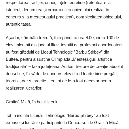
respectarea tradiției, cunoștințele teoretice (referitoare la
istoricul, denumirea și ornamentica obiectului realizat în
concurs și a meșteșugului practicat), complexitatea obiectului,
autenticitatea.
Așadar, sâmbăta trecută, începând cu ora 9.00, circa 100 de
elevi talentați din județul Ilfov, însoțiți de profesorii coordonatori,
au fost găzduiți de Liceul Tehnologic ”Barbu Știrbey” din
Buftea, pentru a susține Olimpiada „Meșteșuguri artistice
tradiționale” – faza județeană. Au fost trei ore de creație absolut
deosebite, în sălile de concurs elevii fiind foarte bine pregătiți
teoretic, dar și practic – cu tot ce le-a fost necesar pentru
realizarea lucrărilor.
Grafică Mică, în holul liceului
Tot în incinta Liceului Tehnologic ”Barbu Știrbey” au fost
expuse și lucrările participante la Concursul de Grafică Mică,