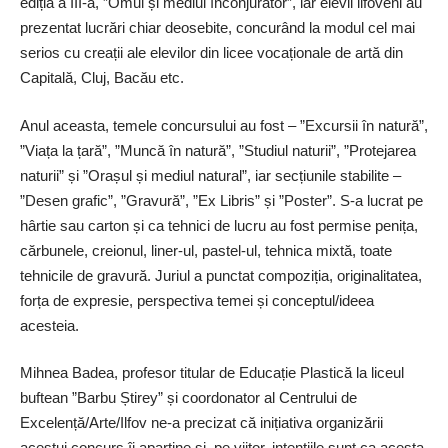
ediția a III-a, ”Omul și mediul înconjurător”, iar elevii ilfoveni au
prezentat lucrări chiar deosebite, concurând la modul cel mai
serios cu creații ale elevilor din licee vocaționale de artă din
Capitală, Cluj, Bacău etc.
Anul aceasta, temele concursului au fost – ”Excursii în natură”,
”Viața la țară”, ”Muncă în natură”, ”Studiul naturii”, ”Protejarea
naturii” și ”Orașul și mediul natural”, iar secțiunile stabilite –
”Desen grafic”, ”Gravură”, ”Ex Libris” și ”Poster”. S-a lucrat pe
hârtie sau carton și ca tehnici de lucru au fost permise penița,
cărbunele, creionul, liner-ul, pastel-ul, tehnica mixtă, toate
tehnicile de gravură. Juriul a punctat compoziția, originalitatea,
forța de expresie, perspectiva temei și conceptul/ideea
acesteia.
Mihnea Badea, profesor titular de Educație Plastică la liceul
buftean ”Barbu Știrey” și coordonator al Centrului de
Excelență/Arte/Ilfov ne-a precizat că inițiativa organizării
acestui concurs îi aparține și, pe viitor, intențiile sunt ca acesta