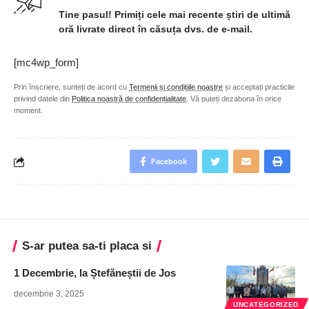
Tine pasul! Primiți cele mai recente știri de ultimă
oră livrate direct în căsuța dvs. de e-mail.
[mc4wp_form]
Prin înscriere, sunteți de acord cu
Termenii și condițiile noastre
și acceptați practicile
privind datele din
Politica noastră de confidențialitate
. Vă puteți dezabona în orice
moment.
Facebook
S-ar putea sa-ti placa si
1 Decembrie, la Ștefăneștii de Jos
decembrie 3, 2025
UNCATEGORIZED