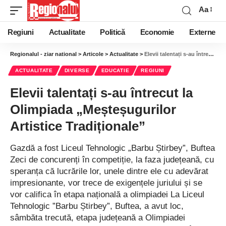
Aa
Regiuni
Actualitate
Politică
Economie
Externe
Regionalul - ziar national
>
Articole
>
Actualitate
>
Elevii talentați s-au întrecut la Olimpiada „Meșteșugurilor Artistice Tradiționale”
ACTUALITATE
DIVERSE
EDUCATIE
REGIUNI
Elevii talentați s-au întrecut la
Olimpiada „Meșteșugurilor
Artistice Tradiționale”
Gazdă a fost Liceul Tehnologic „Barbu Știrbey”, Buftea
Zeci de concurenți în competiție, la faza județeană, cu
speranța că lucrările lor, unele dintre ele cu adevărat
impresionante, vor trece de exigențele juriului și se
vor califica în etapa națională a olimpiadei La Liceul
Tehnologic ”Barbu Știrbey”, Buftea, a avut loc,
sâmbăta trecută, etapa județeană a Olimpiadei