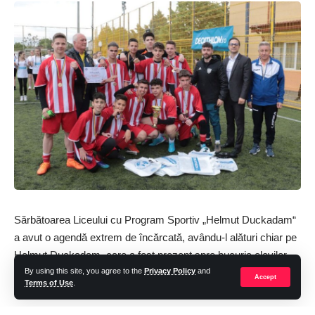
Sărbătoarea Liceului cu Program Sportiv ­„Helmut Duckadam“
a avut o agendă extrem de încărcată, avându-l alături chiar pe
Helmut ­Duckadam, care a fost prezent spre bucuria elevilor,
dar și a profesorilor și părinților, fericiți de a-l avea alături pe
By using this site, you agree to the
Privacy Policy
and
Accept
Terms of Use
.
sportivul care a scris istorie în 1986.