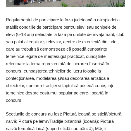
Regulamentul de participare la faza județeană a olimpiadei a
stabilit condițiile de participare pentru elevi sau echipele de
elevi (6-18 ani) selectate la faza pe unitate de învățământ, club
sau palat al copiilor și elevilor, centre de excelență din județ,
care au trebuit să demonstreze că posedă cunoștințe
temeinice legate de meșteșugul practicat, cunoștințe
referitoare la tema reprezentată de lucrarea înscrisă în
concurs, cunoașterea tehnicilor de lucru folosite la
confecționarea, modelarea și/sau decorarea artistică a
obiectelor, conform tradiției și faptul că posedă cunoștințe
temeinice despre costumul popular pe care-l poartă în
concurs.
Secțiunile de concurs au fost: Pictură icoană pe sticlă/pictură
naivă; Pictură pe lemn/Tradiție bizantină (icoană); Pictură
naivă/Tematică laică (suport sticlă sau pânză); Măști