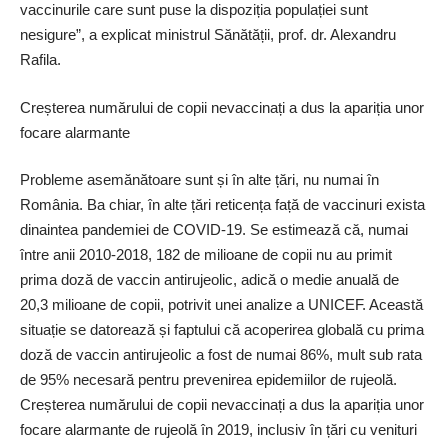
vaccinurile care sunt puse la dispoziția populației sunt
nesigure”, a explicat ministrul Sănătății, prof. dr. Alexandru
Rafila.
Creșterea numărului de copii nevaccinați a dus la apariția unor
focare alarmante
Probleme asemănătoare sunt și în alte țări, nu numai în
România. Ba chiar, în alte țări reticența față de vaccinuri exista
dinaintea pandemiei de COVID-19. Se estimează că, numai
între anii 2010-2018, 182 de milioane de copii nu au primit
prima doză de vaccin antirujeolic, adică o medie anuală de
20,3 milioane de copii, potrivit unei analize a UNICEF. Această
situație se datorează și faptului că acoperirea globală cu prima
doză de vaccin antirujeolic a fost de numai 86%, mult sub rata
de 95% necesară pentru prevenirea epidemiilor de rujeolă.
Creșterea numărului de copii nevaccinați a dus la apariția unor
focare alarmante de rujeolă în 2019, inclusiv în țări cu venituri