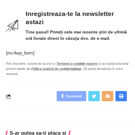
Inregistreaza-te la newsletter
astazi
Tine pasul! Primiți cele mai recente știri de ultimă
oră livrate direct în căsuța dvs. de e-mail.
[mc4wp_form]
Prin înscriere, sunteți de acord cu
Termenii și condițiile noastre
și acceptați practicile
privind datele din
Politica noastră de confidențialitate
. Vă puteți dezabona în orice
moment.
Facebook
S-ar putea sa-ti placa si