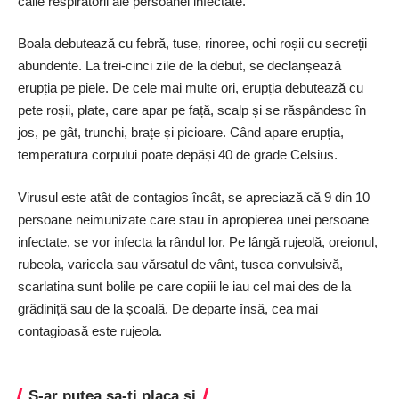
căile respiratorii ale persoanei infectate.
Boala debutează cu febră, tuse, rinoree, ochi roșii cu secreții
abundente. La trei-cinci zile de la debut, se declanșează
erupția pe piele. De cele mai multe ori, erupția debutează cu
pete roșii, plate, care apar pe față, scalp și se răspândesc în
jos, pe gât, trunchi, brațe și picioare. Când apare erupția,
temperatura corpului poate depăși 40 de grade Celsius.
Virusul este atât de contagios încât, se apreciază că 9 din 10
persoane neimunizate care stau în apropierea unei persoane
infectate, se vor infecta la rândul lor. Pe lângă rujeolă, oreionul,
rubeola, varicela sau vărsatul de vânt, tusea convulsivă,
scarlatina sunt bolile pe care copiii le iau cel mai des de la
grădiniță sau de la școală. De departe însă, cea mai
contagioasă este rujeola.
S-ar putea sa-ti placa si