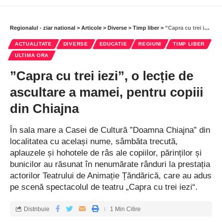
Regionalul - ziar national
>
Articole
>
Diverse
>
Timp liber
>
”Capra cu trei iezi”, o lecție de ascultare a mamei, pentru copiii din Chiajna
ACTUALITATE
DIVERSE
EDUCATIE
REGIUNI
TIMP LIBER
ULTIMA ORA
”Capra cu trei iezi”, o lecție de
ascultare a mamei, pentru copiii
din Chiajna
În sala mare a Casei de Cultură ”Doamna Chiajna” din
localitatea cu același nume, sâmbăta trecută,
aplauzele și hohotele de râs ale copiilor, părinților și
bunicilor au răsunat în nenumărate rânduri la prestația
actorilor Teatrului de Animație Țăndărică, care au adus
pe scenă spectacolul de teatru „Capra cu trei iezi“.
Distribuie
1 Min Citire