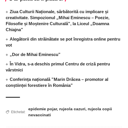
Ziua Culturii Naționale, sărbătorită cu implicare și
creativitate. Simpozionul „Mihai Eminescu – Poezie,
Filosofie și Moștenire Culturală”, la Liceul „Doamna
Chiajna”
Alegătorii din străinătate se pot înregistra online pentru
vot
„Dor de Mihai Eminescu”
În Vidra, s-a deschis primul Centru de criză pentru
vârstnici
Conferința națională ”Marin Drăcea – promotor al
conștiinței forestiere în România”
epidemie pojar
,
rujeola cazuri
,
rujeola copii
Etichetat:
nevaccinati