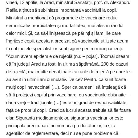
vineri, 12 aprilie, la Arad, ministrul Sănătății, prof. dr. Alexandru
Rafila a ținut să sublinieze importanța vaccinării la copii.
Ministrul a menționat că programele de vaccinare reduc
semnificativ morbiditatea și mortalitatea, mai ales în rândul
celor mici. Și, ca să-i liniștească pe părinți și familiile care
îngrijesc copii, acesta a precizat că vaccinurile utilizate acum
în cabinetele specialiștilor sunt sigure pentru micii pacienți.
”Acum avem epidemie de rujeolă (n.r. – pojar). Tocmai citeam
că în județul Arad au fost, în ultima săptămână, 200 de cazuri
de rujeolă, mai multe decât toate cazurile de rujeolă pe care le-
au avut în ultimii ani cumulativ. De ce? Pentru că sunt foarte
mulți copii nevaccinați (…). Sper ca oamenii să înțeleagă că
să-ți protejezi copilul prin vaccinare, cu vaccinurile obișnuite –
dacă vreți – tradiționale (…) este un grad de responsabilitate
față de propriul copil. Cred că lucrul acesta trebuie să fie foarte
clar. Siguranța medicamentelor, siguranța vaccinurilor este
principala preocupare nu numai a producătorilor, ci și a
agențiilor de reglementare, deci nu se pune problema că