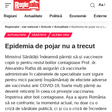
Aa
Regiuni
Actualitate
Politică
Economie
Externe
Regionalul - ziar national
>
Articole
>
Actualitate
>
Epidemia de pojar nu a trecut
ACTUALITATE
SĂNĂTATE
ULTIMA ORA
Epidemia de pojar nu a trecut
Ministrul Sănătății îndeamnă părinții să-și vaccineze
copiii și pentru restul bolilor contagioase Prof. dr.
Alexandru Rafila dă asigurări că vaccinurile
administrate în cabinetele de specialitate sunt sigure
pentru micii pacienți Înspăimântați de efectele adverse
ale vaccinului anti COVID-19, foarte mulți părinți au
devenit reticenți în ceea ce privește vaccinarea
împotriva altor boli contagioase. Așa a ajuns România
să se confrunte, la momentul actual, nu doar cu o
criză de sănătate publică, ci și cu o criză de încredere