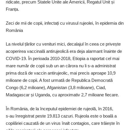
ridicate, precum Statele Unite ale Americii, Regatul Unit și
Franța.
Zeci de mii de copii, infectați cu virusul rujeolei, în epidemia din
România
La nivelul țărilor cu venituri mici, decalajul în ceea ce privește
acoperirea vaccinală antirujeolică era deja alarmant înainte de
COVID-19. În perioada 2010-2018, Etiopia a raportat cel mai
mare număr de copii sub un an cărora nu li s-a administrat
prima doză de vaccin antirujeolic, mai precis aproape 10,9
milioane de copii. A fost urmată de Republica Democrată
Congo (6,2 milioane), Afganistan (3,8 milioane), Ciad,
Madagascar și Uganda, cu aproximativ 2,7 milioane fiecare.
În România, de la începutul epidemiei de rujeolă, în 2016,
s-au înregistrat peste 19.813 cazuri. Rujeola este o boală a
copilăriei cauzată de un virus înalt contagios, care trăiește în