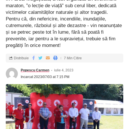
maraton, ”o lecție de viață” sub cerul liber, dedicată
victimelor calamităților naturale și altor tragedii.
Pentru că, din nefericire, incendiile, inundațiile,
cutremurele, războiul și alte dezastre - vin neanunțate
și se petrec peste tot în lume, fără să poată fi
prevenite, iar pentru a le supraviețui, trebuie să fim
pregătiți în orice moment!
Distribuie
7 Min Citire
Popescu Carmen
iulie 4, 2023
Incarcat 2023/07/03 at 7:15 PM