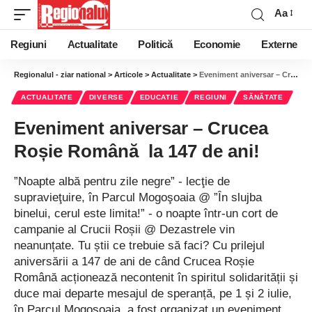
Aa
Regiuni
Actualitate
Politică
Economie
Externe
Regionalul - ziar national
>
Articole
>
Actualitate
>
Eveniment aniversar – Crucea Roșie Română la 147 de ani!
ACTUALITATE
DIVERSE
EDUCATIE
REGIUNI
SĂNĂTATE
Eveniment aniversar – Crucea
Roșie Română la 147 de ani!
”Noapte albă pentru zile negre” - lecţie de
supravieţuire, în Parcul Mogoşoaia @ ”În slujba
binelui, cerul este limita!” - o noapte într-un cort de
campanie al Crucii Roșii @ Dezastrele vin
neanunțate. Tu știi ce trebuie să faci? Cu prilejul
aniversării a 147 de ani de când Crucea Roșie
Română acționează necontenit în spiritul solidarității și
duce mai departe mesajul de speranță, pe 1 și 2 iulie,
în Parcul Mogoșoaia, a fost organizat un eveniment