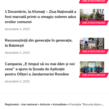
UNCATEGORIZED
1 Decembrie, la Afumați – Ziua Națională a
fost marcată printr-u omagiu solemn adus
eroilor comunei
UNCATEGORIZED
decembrie 3, 2025
Recunoștință din generație în generație,
la Balotești
UNCATEGORIZED
decembrie 3, 2025
Campania „E timpul să nu mai dăm și noi
ceva” a ajuns la Școala de Aplicație
pentru Ofițeri a Jandarmeriei Române
UNCATEGORIZED
decembrie 3, 2025
Regionalul - ziar national
>
Articole
>
Actualitate
>
Fundația ”Bucuria Ajutorului” a Patriarhiei Române a reunit experții în sănătate, la Școala Medicală de Vară