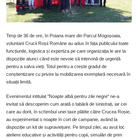
Timp de 36 de ore, în Poiana mare din Parcul Mogoșoaia,
voluntarii Crucii Roșii Române au adus în fața publicului toate
funcțiunile, logistica și expertiza pe care organizația le are la
dispoziție atunci când este nevoie să intervină de urgență
pentru a salva vieți. Totul pentru a crește gradul de
conștientizare cu privire la mobilizarea exemplară necesară în
situații limită.
Evenimentul intitulat ”Noapte albă pentru zile negre“ ne-a
invitat să descoperim cum arată o tabără de sinistrați, iar cei
care au dorit, în schimbul unei taxe plătite către Crucea Roșie,
au experimentat o noapte în cort de campanie, având la
dispoziție un kit de supraviețuire. Pe timpul zilei, au avut loc
ateliere educative și activități pentru copii, simulări de prim