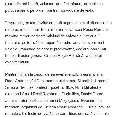
ajutor din oră în oră, voluntarii au oferit sfaturi, iar publicul a
putut să participe la demonstrații salvatoare de viață.
”Împreună, ­putem învăța cum să su­pra­viețuim și să ne ajutăm
reciproc în cele mai dificile momente. Crucea Roșie Română
rămâne mereu dedicată misiunii de salvare a vieților și îi
încurajez pe toți să descopere în cadrul acestui eveniment
valorile umanitare pe care le promovăm“, declara Ioan Silviu
Lefter, director general Crucea Roșie Română, la debutul
evenimentului.
Printre invitații la deschiderea evenimentului s-au mai aflat
Raed Arafat, șeful Departamentului pentru Situații de Urgență,
Simona Neculae, prefectul județului Ilfov, Nicu Mihalache,
directorul Crucii Roșii Române – Filiala Ilfov, Daniel Dobre,
administrator public al comunei Mogoșoaia. ”Evenimentul
maraton, organizat de Crucea Roșie Română – Filiala Ilfov, se
dorește a fi o lecție de viață sub cerul liber, dedicată victimelor