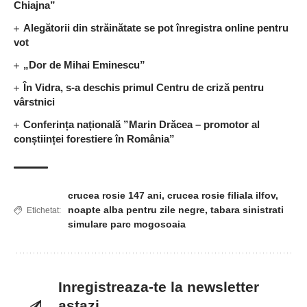
Chiajna”
Alegătorii din străinătate se pot înregistra online pentru
vot
„Dor de Mihai Eminescu”
În Vidra, s-a deschis primul Centru de criză pentru
vârstnici
Conferința națională ”Marin Drăcea – promotor al
conștiinței forestiere în România”
crucea rosie 147 ani
,
crucea rosie filiala ilfov
,
noapte alba pentru zile negre
,
tabara sinistrati
Etichetat:
simulare parc mogosoaia
Inregistreaza-te la newsletter
astazi