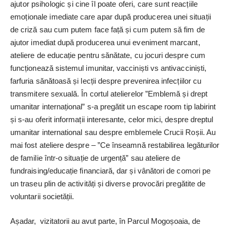
ajutor psihologic și cine îl poate oferi, care sunt reacțiile
emoționale i
mediate care apar după producerea unei situații
de criză sau cum putem face față și cum putem să fim de
ajutor imediat după producerea unui eveniment marcant,
ateliere de educație pentru sănătate, cu jocuri despre cum
funcționează sistemul imunitar, vacciniști vs antivacciniști,
farfuria sănătoasă și lecții despre prevenirea infecțiilor cu
transmitere sexuală. În cortul atelierelor ”Emblemă și drept
umanitar internațional” s-a pregătit un escape room tip labirint
și s-au oferit informații interesante, celor mici, despre dreptul
umanitar international sau despre emblemele Crucii Roșii. Au
mai fost ateliere despre – ”Ce înseamnă restabilirea legăturilor
de familie ­într-o situație de urgență” sau ateliere de
fundraising/educație financiară, dar și vânători de comori pe
un traseu plin de activități și diverse provocări pregătite de
voluntarii societății.
Așadar, vizitatorii au avut parte, în Parcul Mogoșoaia, de