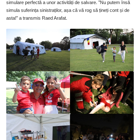
simulare perfectă a unor activități de salvare. ”Nu putem însă
simula suferința si­nistraților, așa că vă rog să țineți cont și de
asta!” a transmis Raed Arafat.