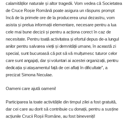
calamităților naturale și altor tragedii. Vom vedea că Societatea
de Cruce Roșie Română poate asigura un răspuns prompt
încă de la primele ore de la producerea unui dezastru, vom
asista și prelua informații elementare, necesare pentru a lua
cele mai bune decizii și pentru a acționa corect în caz de
necesitate. Pentru
toată activitatea și efortul depus de-a lungul
anilor pentru salvarea vieții și demnității umane, în această zi
special, sunt bucuroasă că pot să vă mulțumesc tuturor celor
care sunt angajați, dar și voluntari ai acestei organizații, pentru
dedicația și atașamentul față de cei aflați în dificultate”, a
precizat Simona Neculae.
Oameni care ajută oameni!
Participarea la toate activitățile din timpul zilei a fost gratuită,
dar cei care au dorit să contribuie cu donații, pentru a susține
acțiunile Crucii Roșii Române, au fost bineveniți!