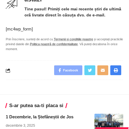
Tine pasul! Primiți cele mai recente știri de ultimă
oră livrate direct în căsuța dvs. de e-mail.
[mc4wp_form]
Prin înscriere, sunteți de acord cu
Termenii și condițiile noastre
și acceptați practicile
privind datele din
Politica noastră de confidențialitate
. Vă puteți dezabona în orice
moment.
Facebook
S-ar putea sa-ti placa si
1 Decembrie, la Ștefăneștii de Jos
decembrie 3, 2025