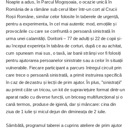
Noapte a adus, în Par­cul Mogoșoaia, o ocazie unică în
România de a rămâne sub cerul liber ­într-un cort al Crucii
Roșii Române, similar celor folosite în taberele de urgență,
pentru a experimenta, în cel mai autentic mod, emoțiile și
provocările cu care se confruntă o persoană sinistrată în
urma unei calamități. Doritorii – 77 de adulți și 22 de copii și-
au început experința în tabăra de corturi, după ce au achitat,
cum spuneam mai sus, o taxă, iar banii strânși vor fi folosiți
pentru ajutorarea persoanelor sinistrate sau a celor în situații
vulnerabile. Fiecare participant a parcurs întregul circuit prin
care trece o persoană sinistrată, a primit instruirea specifică
în caz de dezastru și lecții de prim ajutor. În plus, ”sinistrații”
au primit câte un tricou, un kit de supraviețuire format dintr-un
aparat radio cu diverse funcții, un briceag multifuncțional și o
cană termos, produse de igienă, dar și mâncare: cina din
ziua de 1 iulie și micul dejun din dimineața de 2 iulie.
Sâmbătă, ­programul taberei a cuprins ateliere de prim ajutor