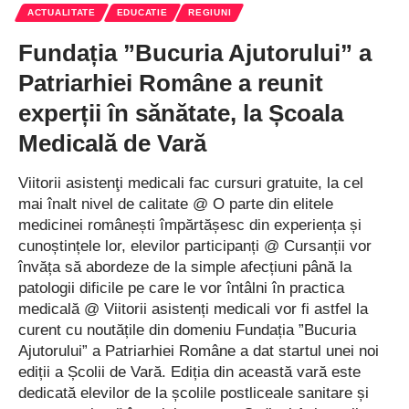
ACTUALITATE
EDUCATIE
REGIUNI
Fundația ”Bucuria Ajutorului” a
Patriarhiei Române a reunit
experții în sănătate, la Școala
Medicală de Vară
Viitorii asistenţi medicali fac cursuri gratuite, la cel
mai înalt nivel de calitate @ O parte din elitele
medicinei românești împărtășesc din experiența și
cunoștințele lor, elevilor participanți @ Cursanții vor
învăța să abordeze de la simple afecțiuni până la
patologii dificile pe care le vor întâlni în practica
medicală @ Viitorii asistenți medicali vor fi astfel la
curent cu noutățile din domeniu Fundația ”Bucuria
Ajutorului” a Patriarhiei Române a dat startul unei noi
ediții a Școlii de Vară. Ediția din această vară este
dedicată elevilor de la școlile postliceale sanitare și