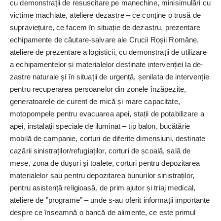
cu demonstrații de resuscitare pe manechine, minisimulări cu
victime machiate, ateliere dezastre – ce conține o trusă de
supraviețuire, ce facem în situație de dezastru, prezentare
echipamente de căutare-salvare ale Crucii Roșii Române,
ateliere de prezentare a logisticii, cu demonstrații de utilizare
a echipamentelor și materialelor destinate intervenției la de­
zastre naturale și în situații de urgență, șenilata de intervenție
pentru recuperarea persoanelor din zonele înzăpezite,
generatoarele de curent de mică și mare capacitate,
motopompele pentru evacuarea apei, stații de potabilizare a
apei, instalații speciale de iluminat – tip balon, bucătărie
mobilă de campanie, corturi de diferite dimensiuni, destinate
cazării sinistraților/refugiaților, corturi de școală, sală de
mese, zona de dușuri și toalete, corturi pentru depozitarea
materialelor sau pentru depozitarea bunurilor sinistraților,
pentru asistență religioasă, de prim ajutor și triaj medical,
ateliere de ”programe” – unde s-au oferit informații importante
despre ce înseamnă o bancă de alimente, ce este primul