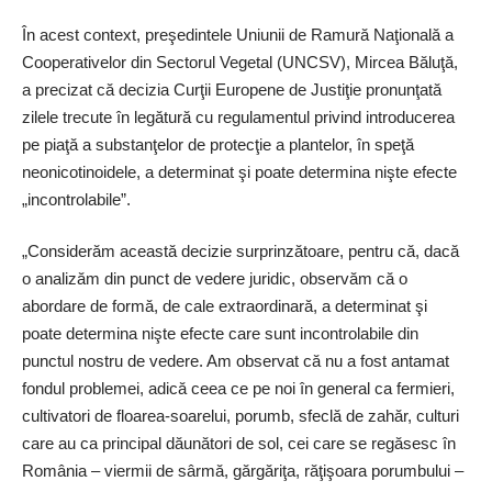
În acest context, preşedintele Uniunii de Ramură Naţională a
Cooperativelor din Sectorul Vegetal (UNCSV), Mircea Băluţă,
a precizat că decizia Curţii Europene de Justiţie pronunţată
zilele trecute în legătură cu regulamentul privind introducerea
pe piaţă a substanţelor de protecţie a plantelor, în speţă
neonicotinoidele, a determinat şi poate determina nişte efecte
„incontrolabile”.
„Considerăm această decizie surprinzătoare, pentru că, dacă
o analizăm din punct de vedere juridic, observăm că o
abordare de formă, de cale extraordinară, a determinat şi
poate determina nişte efecte care sunt incontrolabile din
punctul nostru de vedere. Am observat că nu a fost antamat
fondul problemei, adică ceea ce pe noi în general ca fermieri,
cultivatori de floarea-soarelui, porumb, sfeclă de zahăr, culturi
care au ca principal dăunători de sol, cei care se regăsesc în
România – viermii de sârmă, gărgăriţa, răţişoara porumbului –