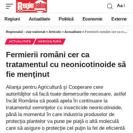
Aa
Regiuni
Actualitate
Politică
Economie
Externe
Regionalul - ziar national
>
Articole
>
Actualitate
>
Fermierii români cer ca tratamentul cu neonicotinoide să fie menţinut
ACTUALITATE
AGRICULTURĂ
Fermierii români cer ca
tratamentul cu neonicotinoide să
fie menţinut
Alianţa pentru Agricultură şi Cooperare cere
autorităţilor să facă toate demersurile necesare, astfel
încât România să poată apela în continuare la
tratamentul seminţelor cu insecticide neonicotinoide,
până la momentul în care industria produselor de
protecţia plantelor va pune pe piaţă o altă moleculă
care să asigure o protecţie cel puţin la fel de eficientă