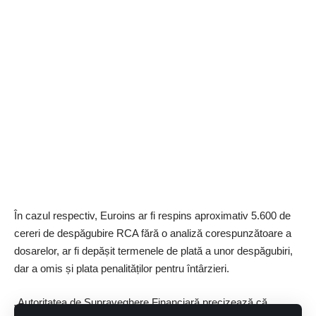
În cazul respectiv, Euroins ar fi respins aproximativ 5.600 de
cereri de despăgubire RCA fără o analiză corespunzătoare a
dosarelor, ar fi depășit termenele de plată a unor despăgubiri,
dar a omis și plata penalităților pentru întârzieri.
„Autoritatea de Supraveghere Financiară precizează că