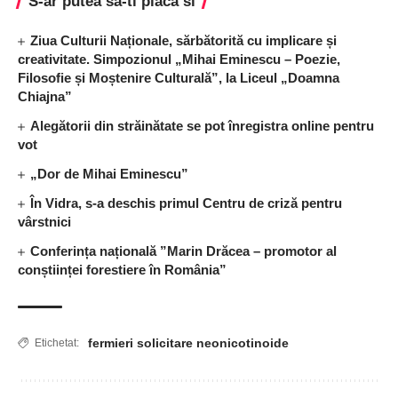
S-ar putea sa-ti placa si
Ziua Culturii Naționale, sărbătorită cu implicare și
creativitate. Simpozionul „Mihai Eminescu – Poezie,
Filosofie și Moștenire Culturală”, la Liceul „Doamna
Chiajna”
Alegătorii din străinătate se pot înregistra online pentru
vot
„Dor de Mihai Eminescu”
În Vidra, s-a deschis primul Centru de criză pentru
vârstnici
Conferința națională ”Marin Drăcea – promotor al
conștiinței forestiere în România”
fermieri solicitare neonicotinoide
Etichetat: