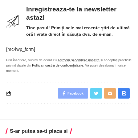
Inregistreaza-te la newsletter
astazi
Tine pasul! Primiți cele mai recente știri de ultimă
oră livrate direct în căsuța dvs. de e-mail.
[mc4wp_form]
Prin înscriere, sunteți de acord cu
Termenii și condițiile noastre
și acceptați practicile
privind datele din
Politica noastră de confidențialitate
. Vă puteți dezabona în orice
moment.
Facebook
S-ar putea sa-ti placa si