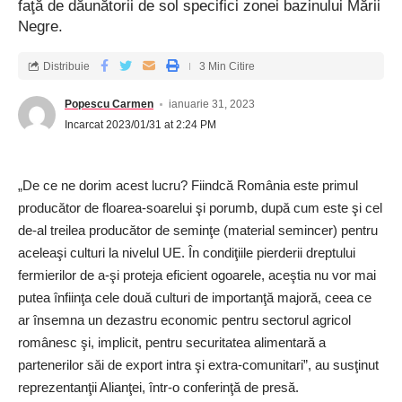
faţă de dăunătorii de sol specifici zonei bazinului Mării
Negre.
Distribuie
3 Min Citire
Popescu Carmen
ianuarie 31, 2023
Incarcat 2023/01/31 at 2:24 PM
„De ce ne dorim acest lucru? Fiindcă România este primul
producător de floarea-soarelui şi porumb, după cum este şi cel
de-al treilea producător de seminţe (material semincer) pentru
aceleaşi culturi la nivelul UE. În condiţiile pierderii dreptului
fermierilor de ­a-şi proteja eficient ogoarele, aceştia nu vor mai
putea înfiinţa cele două culturi de importanţă majoră, ceea ce
ar însemna un dezastru economic pentru sectorul agricol
românesc şi, implicit, pentru securitatea alimentară a
partenerilor săi de export intra şi extra-comunitari”, au susţinut
reprezentanţii Alianţei, într-o conferinţă de presă.