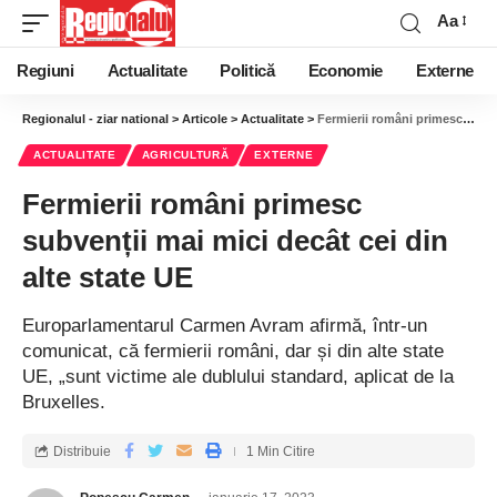
Aa
Regiuni
Actualitate
Politică
Economie
Externe
Regionalul - ziar national
>
Articole
>
Actualitate
>
Fermierii români primesc subvenții mai mici decât cei din alte state UE
ACTUALITATE
AGRICULTURĂ
EXTERNE
Fermierii români primesc
subvenții mai mici decât cei din
alte state UE
Europarlamentarul Carmen Avram afirmă, într-un
comunicat, că fermierii români, dar și din alte state
UE, „sunt victime ale dublului standard, aplicat de la
Bruxelles.
Distribuie
1 Min Citire