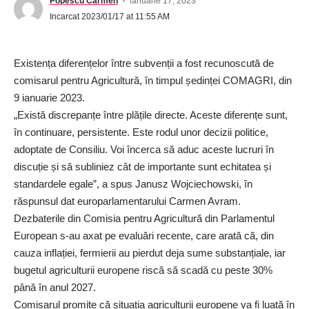
Popescu Carmen
ianuarie 17, 2023
Incarcat 2023/01/17 at 11:55 AM
Existența diferențelor între subvenții a fost recunoscută de
comisarul pentru Agricultură, în timpul ședinței COMAGRI, din
9 ianuarie 2023.
„Există discrepanțe între plățile directe. Aceste diferențe sunt,
în continuare, persistente. Este rodul unor decizii politice,
adoptate de Consiliu. Voi încerca să aduc aceste lucruri în
discuție și să subliniez cât de importante sunt echitatea și
standardele egale”, a spus Janusz Wojciechowski, în
răspunsul dat europarlamentarului Carmen Avram.
Dezbaterile din Comisia pentru Agricultură din Parlamentul
European s-au axat pe evaluări recente, care arată că, din
cauza inflației, fermierii au pierdut deja sume substanțiale, iar
bugetul agriculturii europene riscă să scadă cu peste 30%
până în anul 2027.
Comisarul promite că situația agriculturii europene va fi luată în