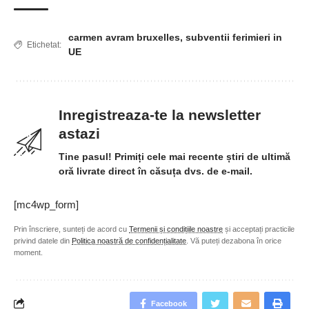
carmen avram bruxelles
,
subventii ferimieri in
Etichetat:
UE
Inregistreaza-te la newsletter
astazi
Tine pasul! Primiți cele mai recente știri de ultimă
oră livrate direct în căsuța dvs. de e-mail.
[mc4wp_form]
Prin înscriere, sunteți de acord cu
Termenii și condițiile noastre
și acceptați practicile
privind datele din
Politica noastră de confidențialitate
. Vă puteți dezabona în orice
moment.
Facebook