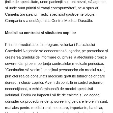
țintite de specialitate, unde pacienții nu sunt nevoiți să aștepte,
și unde sunt primiți și tratați corespunzător”, ne-a spus dr.
Camelia Sărățeanu, medic specialist gastroenterologie.
Campania s-a desfășurat la Centrul Medical Dascălu.
Medicii au controlat și sănătatea copiilor
Prin intermediul acestui program, voluntarii Paraclisului
Catedralei Naționale se concentrează, așadar, pe prevenirea și
creșterea gradului de informare cu privire la afecțiunile cronice
severe, dar și pe importanța controalelor medicale periodice.
“Continuăm să venim în sprijinul persoanelor din mediul rural,
prin oferirea de consultații medicale gratuite tuturor celor care
doresc, inclusiv copiilor. Avem disponibilă în cadrul acțiunilor,
necondiționat, o echipă minunată de medici specialiști
voluntari. Dorim ca impactul să fie de calitate și, de aceea,
consider că procedurile de tip screening pe care le oferim sunt,
mai ales pentru mediul rural, necesare, importante, ba chiar,