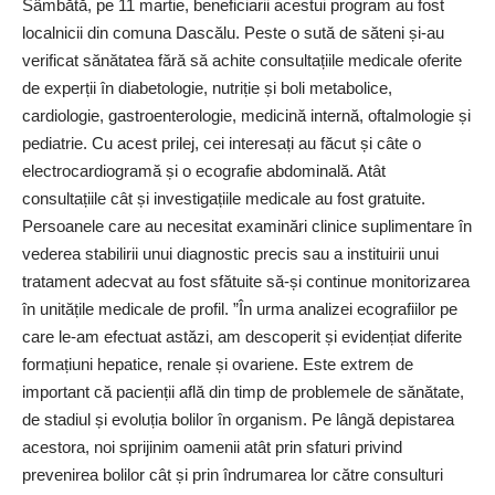
Sâmbătă, pe 11 martie, beneficiarii acestui program au fost
localnicii din comuna Dascălu. Peste o sută de săteni și-au
verificat sănătatea fără să achite consultațiile medicale oferite
de experții în diabetologie, nutriție și boli metabolice,
cardiologie, gastroenterologie, medicină internă, oftalmologie și
pediatrie. Cu acest prilej, cei interesați au făcut și câte o
electrocardiogramă și o ecografie abdominală. Atât
consultațiile cât și investigațiile medicale au fost gratuite.
Persoanele care au necesitat examinări clinice suplimentare în
vederea stabilirii unui diagnostic precis sau a instituirii unui
tratament adecvat au fost sfătuite să-și continue monitorizarea
în unitățile medicale de profil. ”În urma analizei ecografiilor pe
care le-am efectuat astăzi, am descoperit și evidențiat diferite
formațiuni hepatice, renale și ovariene. Este extrem de
important că pacienții află din timp de problemele de sănătate,
de stadiul și evoluția bolilor în organism. Pe lângă depistarea
acestora, noi sprijinim oamenii atât prin sfaturi privind
prevenirea bolilor cât și prin îndrumarea lor către consulturi