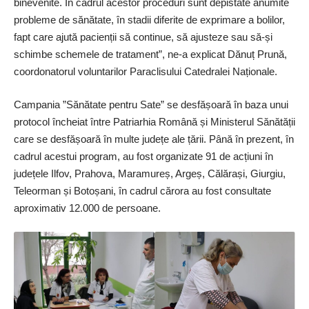
binevenite. În cadrul acestor proceduri sunt depistate anumite
probleme de sănătate, în stadii diferite de exprimare a bolilor,
fapt care ajută pacienții să continue, să ajusteze sau să-și
schimbe schemele de tratament”, ne-a explicat Dănuț Prună,
coordonatorul voluntarilor Paraclisului Catedralei Naționale.
Campania ”Sănătate pentru Sate” se desfășoară în baza unui
protocol încheiat între Patriarhia Română și Ministerul Sănătății
care se desfășoară în multe județe ale țării. Până în prezent, în
cadrul acestui program, au fost organizate 91 de acțiuni în
județele Ilfov, Prahova, Maramureș, Argeș, Călărași, Giurgiu,
Teleorman și Botoșani, în cadrul cărora au fost consultate
aproximativ 12.000 de persoane.