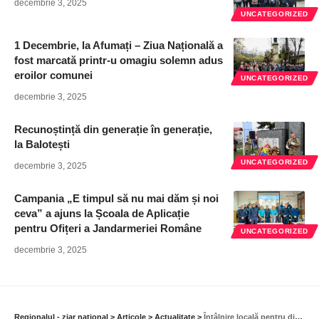
decembrie 3, 2025
UNCATEGORIZED
1 Decembrie, la Afumați – Ziua Națională a
fost marcată printr-u omagiu solemn adus
eroilor comunei
UNCATEGORIZED
decembrie 3, 2025
Recunoștință din generație în generație,
la Balotești
UNCATEGORIZED
decembrie 3, 2025
Campania „E timpul să nu mai dăm și noi
ceva” a ajuns la Școala de Aplicație
pentru Ofițeri a Jandarmeriei Române
UNCATEGORIZED
decembrie 3, 2025
Regionalul - ziar national
>
Articole
>
Actualitate
>
Întâlnire locală pentru discutarea Campaniei Naționale de Împăduriri 2022-2026