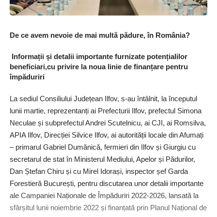
De ce avem nevoie de mai multă pădure, în România?
Informații și detalii importante furnizate potențialilor
beneficiari,cu privire la noua linie de finanțare pentru
împăduriri
La sediul Consiliului Județean Ilfov, s-au întâlnit, la începutul
lunii martie, reprezentanți ai Prefecturii Ilfov, prefectul Simona
Neculae și subprefectul Andrei Scutelnicu, ai CJI, ai Romsilva,
APIA Ilfov, Direcției Silvice Ilfov, ai autorității locale din Afumați
– primarul Gabriel Dumănică, fermieri din Ilfov și Giurgiu cu
secretarul de stat în Ministerul Mediului, Apelor și Pădurilor,
Dan Ștefan Chiru și cu Mirel Idorași, inspector șef Garda
Forestieră București, pentru discutarea unor detalii importante
ale Campaniei Naționale de Împăduriri 2022-2026, lansată la
sfârșitul lunii noiembrie 2022 și finanțată prin Planul Național de