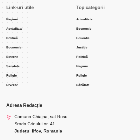
Reziliență (componentă care are alocat un buget total de 803
Admin
martie 21, 2023
Incarcat 2023/03/20 at 8:16 PM
milioane de euro).
Astfel, pentru ”Inves­tiții în noi suprafețe ocupate de păduri,
inclusiv în păduri urbane și reîmpăduriri”, s-a prevăzut un
buget generos de 730 milioane de euro, pentru ”Investiții în
pepiniere și tehnologii moderne de producere a puieților” – 50
milioane de euro, pentru ”Investiții în sisteme de reducere a
riscurilor generate de viituri torențiale în bazinete forestiere
expuse unor astfel de fenomene” – 22 milioane de euro și un
milion de euro pentru ”Asistență tehnică”.
Ce se finanțează?
În cadrul primei măsuri se urmărește realizarea a 56.700 ha
împăduriri și reîmpăduriri și 315 ha de păduri urbane, în cadrul
celei de-a doua măsuri – 90 de pepiniere și pentru cea de-a
treia măsură – 22 de lucrări de corectare a torenților.
Oficialității ale județului Ilfov, primari, reprezentanți ai