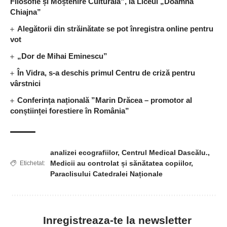
Filosofie și Moștenire Culturală”, la Liceul „Doamna
Chiajna”
Alegătorii din străinătate se pot înregistra online pentru
vot
„Dor de Mihai Eminescu”
În Vidra, s-a deschis primul Centru de criză pentru
vârstnici
Conferința națională ”Marin Drăcea – promotor al
conștiinței forestiere în România”
analizei ecografiilor
,
Centrul Medical Dascălu.
,
Medicii au controlat și sănătatea copiilor
,
Etichetat:
Paraclisului Catedralei Naționale
Inregistreaza-te la newsletter