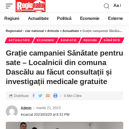
Aa
Regiuni
Actualitate
Politică
Economie
Externe
Regionalul - ziar national
>
Articole
>
Actualitate
>
Grație campaniei Sănătate pentru sate – Localnicii din comuna Dascălu au făcut consultații și investigații medicale gratuite
ACTUALITATE
ECONOMIE
EDUCATIE
REGIUNI
SĂNĂTATE
Grație campaniei Sănătate pentru
sate – Localnicii din comuna
Dascălu au făcut consultații și
investigații medicale gratuite
Distribuie
4 Min Citire
Admin
martie 21, 2023
Incarcat 2023/03/20 at 8:32 PM