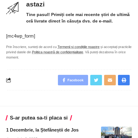
astazi
Tine pasul! Primiți cele mai recente știri de ultimă
oră livrate direct în căsuța dvs. de e-mail.
[mc4wp_form]
Prin înscriere, sunteți de acord cu
Termenii și condițiile noastre
și acceptați practicile
privind datele din
Politica noastră de confidențialitate
. Vă puteți dezabona în orice
moment.
Facebook
S-ar putea sa-ti placa si
1 Decembrie, la Ștefăneștii de Jos