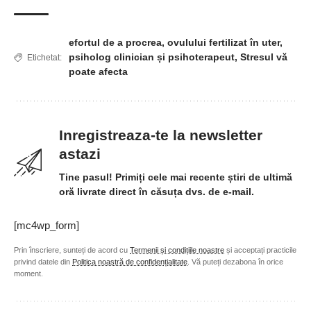
efortul de a procrea
,
ovulului fertilizat în uter
,
psiholog clinician și psihoterapeut
,
Stresul vă
Etichetat:
poate afecta
Inregistreaza-te la newsletter
astazi
Tine pasul! Primiți cele mai recente știri de ultimă
oră livrate direct în căsuța dvs. de e-mail.
[mc4wp_form]
Prin înscriere, sunteți de acord cu
Termenii și condițiile noastre
și acceptați practicile
privind datele din
Politica noastră de confidențialitate
. Vă puteți dezabona în orice
moment.