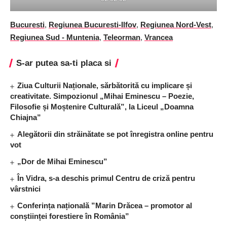
Bucuresti
,
Regiunea Bucuresti-Ilfov
,
Regiunea Nord-Vest
,
Regiunea Sud - Muntenia
,
Teleorman
,
Vrancea
S-ar putea sa-ti placa si
Ziua Culturii Naționale, sărbătorită cu implicare și
creativitate. Simpozionul „Mihai Eminescu – Poezie,
Filosofie și Moștenire Culturală”, la Liceul „Doamna
Chiajna”
Alegătorii din străinătate se pot înregistra online pentru
vot
„Dor de Mihai Eminescu”
În Vidra, s-a deschis primul Centru de criză pentru
vârstnici
Conferința națională ”Marin Drăcea – promotor al
conștiinței forestiere în România”