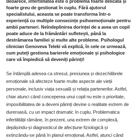
deoarece, infertilitatea este o problemă foarte delicată și
foarte greu de gestionat în cuplu. Fără ajutorul
specialistului, aceasta se poate transforma într-o
experiență cu multiple consecințe psihoemoționale pentru
ambii parteneri. Neîndeplinirea dorinței de a avea un copil
poate aduce de la frământări sufletești, până la
destrămarea familiei și multe alte probleme. Psihologul
clinician Genoveva Teleki vă explică, în cele ce urmează,
cum puteți gestiona barierele emoționale și psihologice
care vă împiedică să deveniți părinți!
Se întâmplă adesea ca stresul, presiunea și dezechilibrele
emoționale să afecteze foarte multe aspecte ale vieții
personale, inclusiv viața sexuală și relația partenerilor. Astfel,
chiar atunci când conceperea unui copil nu este o prioritate,
imposibilitatea de a deveni părinți devine o realitate extrem de
dureroasă, cu un impact dramatic în cuplu. Problematica
infertilității rămâne, în prezent, una extrem de complexă,
depășindu-și diagnosticul de afecțiune fiziologică și
extinzându-se până în planul emoțional. Astfel, atunci când