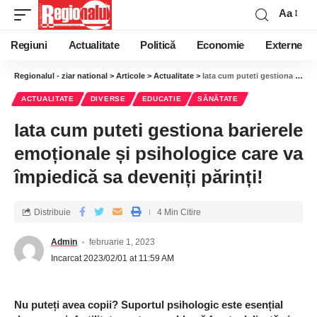
Aa
Regiuni
Actualitate
Politică
Economie
Externe
Regionalul - ziar national
>
Articole
>
Actualitate
>
Iata cum puteti gestiona barierele emoționale și psihologice care va împiedică sa deveniți părinți!
ACTUALITATE
DIVERSE
EDUCATIE
SĂNĂTATE
Iata cum puteti gestiona barierele
emoționale și psihologice care va
împiedică sa deveniți părinți!
Distribuie
4 Min Citire
Admin
februarie 1, 2023
Incarcat 2023/02/01 at 11:59 AM
Nu puteți avea copii? Suportul psihologic este esențial