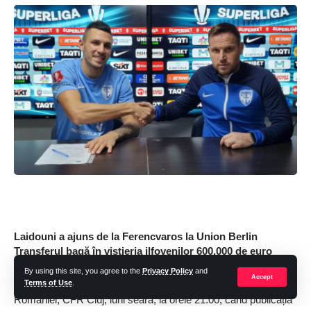
Laidouni a ajuns de la Ferencvaros la Union Berlin
Transferul bagă în vistieria ilfovenilor 600.000 de euro
By using this site, you agree to the
Privacy Policy
and
Accept
FC Voluntari urma să întâlnească echipa campioană a
Terms of Use
.
României, CFR Cluj, luni seara, la orele 21.00, când publicația