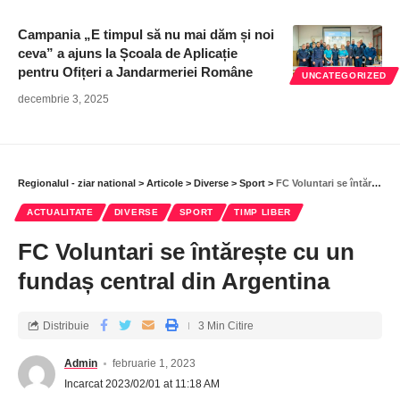
Campania „E timpul să nu mai dăm și noi
ceva” a ajuns la Școala de Aplicație
pentru Ofițeri a Jandarmeriei Române
UNCATEGORIZED
decembrie 3, 2025
Regionalul - ziar national
>
Articole
>
Diverse
>
Sport
>
FC Voluntari se întărește cu un fundaș central din Argentina
ACTUALITATE
DIVERSE
SPORT
TIMP LIBER
FC Voluntari se întărește cu un
fundaș central din Argentina
Distribuie
3 Min Citire
Admin
februarie 1, 2023
Incarcat 2023/02/01 at 11:18 AM