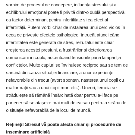
vorbim de procesul de concepere, influența stresului și a
echilibrului emoțional poate fi privită dintr-o dublă perspectivă:
ca factor determinant pentru infertilitate și ca efect al
infertilității. Putem vorbi chiar de instalarea unui cerc vicios în
ceea ce privește efectele psihologice, întrucât atunci când
infertilitatea este generată de stres, rezultatul este chiar
creșterea acestei presiuni, a frustrărilor și deteriorarea
comunicării în cuplu, accentuând tensiunile până la apariția
conflictelor. Multe cupluri se învinuiesc reciproc sau se tem de
sarcină din cauza situației financiare, a unor experiențe
nefavorabile din trecut (avort spontan, nașterea unui copil cu
malformații sau a unui copil mort etc.). Uneori, femeia se
străduiește să rămână însărcinată doar pentru a-l face pe
partener să se atașeze mai mult de ea sau pentru a scăpa de
o situație nefavorabilă de la locul de muncă.
Rețineți! Stresul vă poate afecta chiar și procedurile de
inseminare artificială