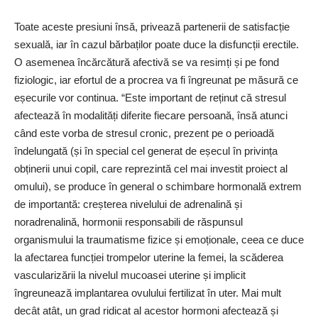
Toate aceste presiuni însă, privează partenerii de satisfacție
sexuală, iar în cazul bărbaților poate duce la disfuncții erectile.
O asemenea încărcătură afectivă se va resimți și pe fond
fiziologic, iar efortul de a procrea va fi îngreunat pe măsură ce
eșecurile vor continua. “Este important de reținut că stresul
afectează în modalități diferite fiecare persoană, însă atunci
când este vorba de stresul cronic, prezent pe o perioadă
îndelungată (și în special cel generat de eșecul în privința
obținerii unui copil, care reprezintă cel mai investit proiect al
omului), se produce în general o schimbare hormonală extrem
de importantă: creșterea nivelului de adrenalină și
noradrenalină, hormonii responsabili de răspunsul
organismului la traumatisme fizice și emoționale, ceea ce duce
la afectarea funcției trompelor uterine la femei, la scăderea
vascularizării la nivelul mucoasei uterine și implicit
îngreunează implantarea ovulului fertilizat în uter. Mai mult
decât atât, un grad ridicat al acestor hormoni afectează și