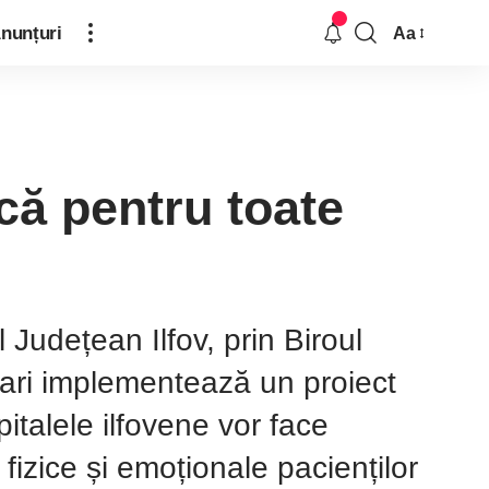
nunțuri
Aa
că pentru toate
ul Județean Ilfov, prin Biroul
itari implementează un proiect
italele ilfovene vor face
 fizice și emoționale pacienților