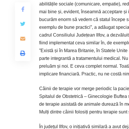
abilitățile sociale (comunicare, empatie), r
mai bine și, evident, înseamnă acceptare și 
bucurăm enorm să vedem că statul începe să
exemplu de bune practici”, a adăugat speciali
cadrul Consiliului Județean Ilfov, a dezvăluit
fiind implementat ceva similar în, de exempl
”Există și în Marea Britanie, în Statele Unite 
parte integrantă a tratamentului medical. Nu t
preluăm și noi. E ceva complet normal. Toat
implicare financiară. Practic, nu ne costă n
Câinii de terapie vor merge periodic la pacie
Spitalul de Obstetrică – Ginecologie Buftea 
de terapie asistată de animale durează în med
Mulți dintre câinii folosiți pentru terapie sunt
În județul Ilfov, o inițiativă similară a avut 