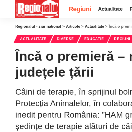
Regiuni
Actualitate
P
Regionalul - ziar national
>
Articole
>
Actualitate
>
Încă o premi
ACTUALITATE
DIVERSE
EDUCATIE
REGIUNI
Încă o premieră – 
județele țării
Câini de terapie, în sprijinul bol
Protecția Animalelor, în colabor
inedit pentru România: ”HAM grij
ședințe de terapie alături de câi