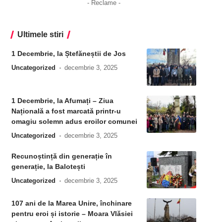
- Reclame -
Ultimele stiri
1 Decembrie, la Ștefăneștii de Jos
Uncategorized
decembrie 3, 2025
1 Decembrie, la Afumați – Ziua
Națională a fost marcată printr-u
omagiu solemn adus eroilor comunei
Uncategorized
decembrie 3, 2025
Recunoștință din generație în
generație, la Balotești
Uncategorized
decembrie 3, 2025
107 ani de la Marea Unire, închinare
pentru eroi și istorie – Moara Vlăsiei