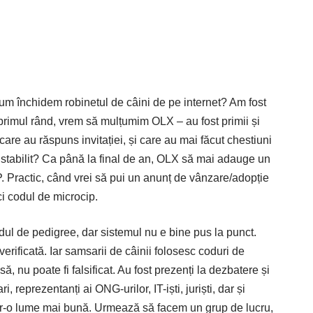
um închidem robinetul de câini de pe internet? Am fost
primul rând, vrem să mulțumim OLX – au fost primii și
 care au răspuns invitației, și care au mai făcut chestiuni
 stabilit? Ca până la final de an, OLX să mai adauge un
Practic, când vrei să pui un anunț de vânzare/adopție
ci codul de microcip.
odul de pedigree, dar sistemul nu e bine pus la punct.
verificată. Iar samsarii de câinii folosesc coduri de
, nu poate fi falsificat. Au fost prezenți la dezbatere și
 reprezentanți ai ONG-urilor, IT-iști, juriști, dar și
într-o lume mai bună. Urmează să facem un grup de lucru,