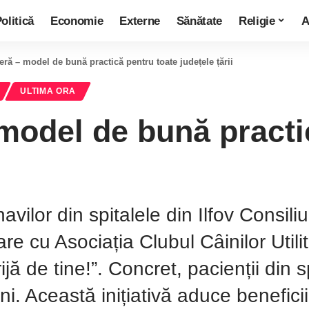
olitică
Economie
Externe
Sănătate
Religie
A
eră – model de bună practică pentru toate județele țării
ULTIMA ORA
model de bună practi
navilor din spitalele din Ilfov Consili
are cu Asociația Clubul Câinilor Util
ă de tine!”. Concret, pacienții din sp
ni. Această inițiativă aduce beneficii