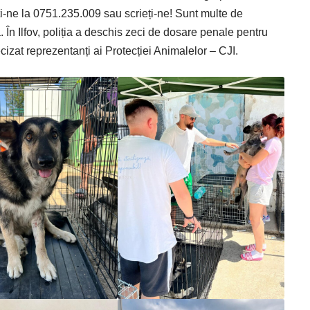
ați-ne la 0751.235.009 sau scrieți-ne! Sunt multe de
În Ilfov, poliția a deschis zeci de dosare penale pentru
cizat reprezentanți ai Protecției Animalelor – CJI.