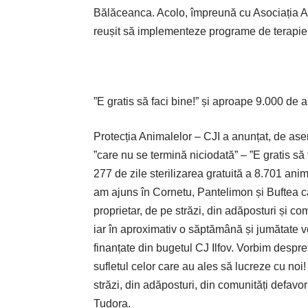
Bălăceanca. Acolo, împreună cu Asociația An
reușit să implementeze programe de terapie c
”E gratis să faci bine!” și aproape 9.000 de a
Protecția Animalelor – CJI a anunțat, de as
”care nu se termină niciodată” – ”E gratis să f
277 de zile sterilizarea gratuită a 8.701 anim
am ajuns în Cornetu, Pantelimon și Buftea ca
proprietar, de pe străzi, din adăposturi și com
iar în aproximativ o săptămână și jumătate vo
finanțate din bugetul CJ Ilfov. Vorbim despre
sufletul celor care au ales să lucreze cu noi!
străzi, din adăposturi, din comunități defav
Tudora.