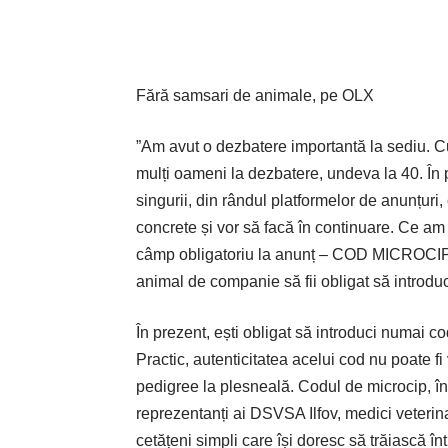
Fără samsari de animale, pe OLX
”Am avut o dezbatere importantă la sediu. C
mulți oameni la dezbatere, undeva la 40. În 
singurii, din rândul platformelor de anunțuri,
concrete și vor să facă în continuare. Ce am
câmp obligatoriu la anunț – COD MICROCIP. 
animal de companie să fii obligat să introdu
În prezent, ești obligat să introduci numai c
Practic, autenticitatea acelui cod nu poate fi 
pedigree la plesneală. Codul de microcip, însă
reprezentanți ai DSVSA Ilfov, medici veterinari,
cetățeni simpli care își doresc să trăiască 