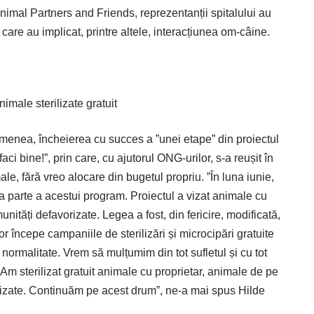
imal Partners and Friends, reprezentanții spitalului au
are au implicat, printre altele, interacțiunea om-câine.
nimale sterilizate gratuit
emenea, încheierea cu succes a ”unei etape” din proiectul
aci bine!”, prin care, cu ajutorul ONG-urilor, s-a reușit în
ale, fără vreo alocare din bugetul propriu. ”În luna iunie,
 parte a acestui program. Proiectul a vizat animale cu
unități defavorizate. Legea a fost, din fericire, modificată,
r începe campaniile de sterilizări și microcipări gratuite
 normalitate. Vrem să mulțumim din tot sufletul și cu tot
 Am sterilizat gratuit animale cu proprietar, animale de pe
orizate. Continuăm pe acest drum”, ne-a mai spus Hilde