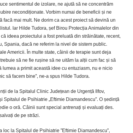
educe sentimentul de izolare, ne ajută să ne concentrăm
iubire necondiționate. Vorbim numai de beneficii și ne
 facă mai mult. Ne dorim ca acest proiect să devină un
stul. Iar Hilde Tudora, șef Birou Protecția Animalelor din
 că ideea proiectului a fost preluată din străinătate, recent,
u, Spania, dacă ne referim la nivel de sistem public.
ale Americii. În multe state, câinii de terapie sunt deja
rebuie să ne fie rușine să ne uităm la alții cum fac și să
ă lumea a primit această idee cu entuziasm, nu e nicio
imic să facem bine”, ne-a spus Hilde Tudora.
nții de la Spitalul Clinic Județean de Urgență Ilfov,
și Spitalul de Psihiatrie „Eftimie Diamandescu”. O ședință
ie o oră. Câinii sunt special antrenați și evaluați des.
 salvați de pe străzi.
deja loc la Spitalul de Psihiatrie ”Eftimie Diamandescu”,