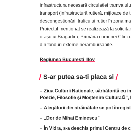
infrastructura necesară circulației tramvaiu
transport (infrastructură rutieră, mijloace de 
descongestionării traficului rutier în zona ma
Proiectul menționat se realizează la solicita
orașului Bragadiru, Primăria comunei Clinc
din fonduri externe nerambursabile.
Regiunea Bucuresti-Ilfov
S-ar putea sa-ti placa si
Ziua Culturii Naționale, sărbătorită cu 
Poezie, Filosofie și Moștenire Culturală”
Alegătorii din străinătate se pot înregis
„Dor de Mihai Eminescu”
În Vidra, s-a deschis primul Centru de c