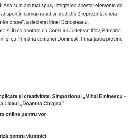
lui. Așa cum am mai spus, integrarea acestor elemente de
transport în comun rapid și predictibil) reprezintă cheia
rilor orașe”, a declarat Irinel Scrioșteanu.
rea și în colaborare cu Consiliul Județean Ilfov, Primăria
eni și cu Primăria comunei Domnești. Finanțarea provine
implicare și creativitate. Simpozionul „Mihai Eminescu –
, la Liceul „Doamna Chiajna”
tra online pentru vot
riză pentru vârstnici