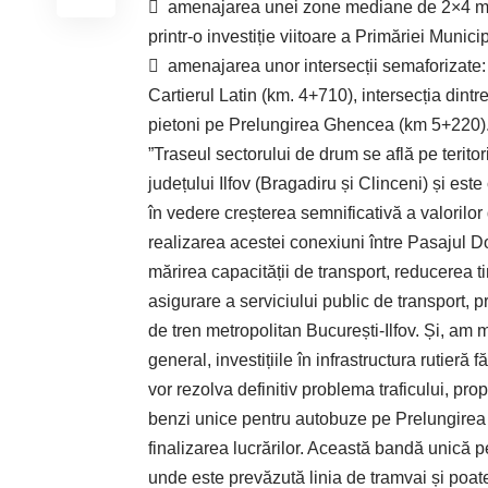
 amenajarea unei zone mediane de 2×4 m, p
printr-o investiție viitoare a Primăriei Munici
 amenajarea unor intersecții semaforizate:
Cartierul Latin (km. 4+710), intersecția din
pietoni pe Prelungirea Ghencea (km 5+220)
”Traseul sectorului de drum se află pe teritor
județului Ilfov (Bragadiru și Clinceni) și es
în vedere creșterea semnificativă a valorilor 
realizarea acestei conexiuni între Pasajul D
mărirea capacității de transport, reducerea t
asigurare a serviciului public de transport, 
de tren metropolitan București-Ilfov. Și, am m
general, investițiile în infrastructura rutieră
vor rezolva definitiv problema traficului, p
benzi unice pentru autobuze pe Prelungirea
finalizarea lucrărilor. Această bandă unică
unde este prevăzută linia de tramvai și poat