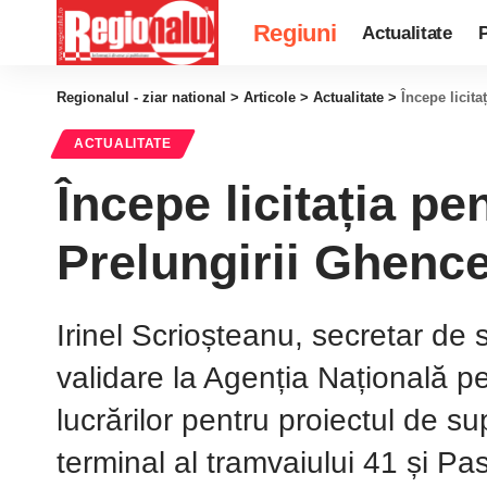
Regiuni
Actualitate
P
Regionalul - ziar national
>
Articole
>
Actualitate
>
Începe licita
ACTUALITATE
Începe licitația pe
Prelungirii Ghenc
Irinel Scrioșteanu, secretar de s
validare la Agenția Națională pe
lucrărilor pentru proiectul de su
terminal al tramvaiului 41 și 