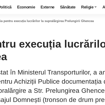
olitică
Economie
Externe
Sănătate
Religie
A
ția pentru execuția lucrărilor la supralărgirea Prelungirii Ghencea
ntru execuția lucrăril
ea
tat în Ministerul Transporturilor, a 
ntru Achiziții Publice documentația d
pralărgire a Str. Prelungirea Ghencea,
Pasajul Domnești (tronson de drum p