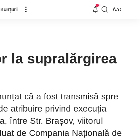
nunțuri
Aa
or la supralărgirea
anunțat că a fost transmisă spre
e atribuire privind execuția
 între Str. Brașov, viitorul
reluat de Compania Națională de