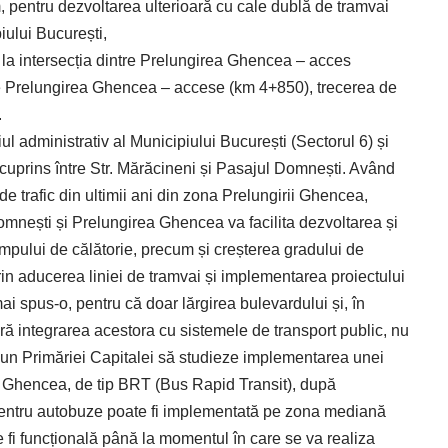
entru dezvoltarea ulterioară cu cale dublă de tramvai
piului București,
 la intersecția dintre Prelungirea Ghencea – acces
tre Prelungirea Ghencea – accese (km 4+850), trecerea de
.
iul administrativ al Municipiului București (Sectorul 6) și
te cuprins între Str. Mărăcineni și Pasajul Domnești. Având
de trafic din ultimii ani din zona Prelungirii Ghencea,
omnești și Prelungirea Ghencea va facilita dezvoltarea și
impului de călătorie, precum și creșterea gradului de
prin aducerea liniei de tramvai și implementarea proiectului
ai spus-o, pentru că doar lărgirea bulevardului și, în
 fără integrarea acestora cu sistemele de transport public, nu
ropun Primăriei Capitalei să studieze implementarea unei
 Ghencea, de tip BRT (Bus Rapid Transit), după
 pentru autobuze poate fi implementată pe zona mediană
e fi funcțională până la momentul în care se va realiza