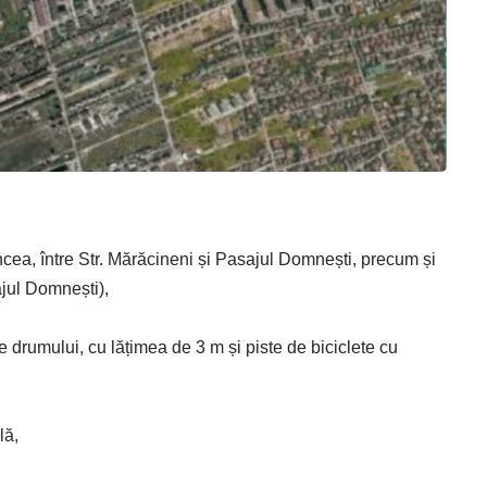
ncea, între Str. Mărăcineni și Pasajul Domnești, precum și
ajul Domnești),
 drumului, cu lățimea de 3 m și piste de biciclete cu
lă,