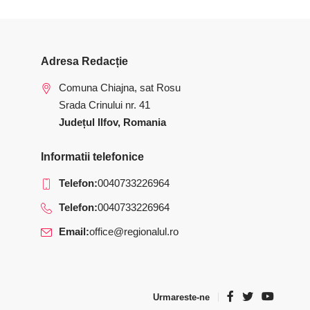
Adresa Redacție
Comuna Chiajna, sat Rosu
Srada Crinului nr. 41
Județul Ilfov, Romania
Informatii telefonice
Telefon:
0040733226964
Telefon:
0040733226964
Email:
office@regionalul.ro
Urmareste-ne