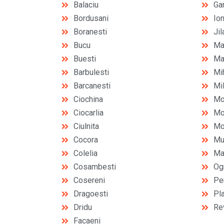
Balaciu
Ga
Bordusani
Io
Boranesti
Jil
Bucu
Ma
Buesti
Ma
Barbulesti
Mi
Barcanesti
Mi
Ciochina
Mo
Ciocarlia
Mo
Ciulnita
Mov
Cocora
Mu
Colelia
Ma
Cosambesti
Og
Cosereni
Per
Dragoesti
Pl
Dridu
Re
Facaeni