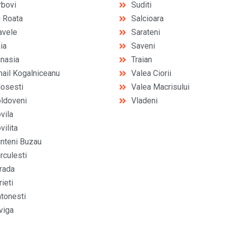
rbovi
Suditi
n Roata
Salcioara
avele
Sarateni
ia
Saveni
nasia
Traian
hail Kogalniceanu
Valea Ciorii
losesti
Valea Macrisului
ldoveni
Vladeni
vila
ilita
nteni Buzau
rculesti
rada
ieti
atonesti
viga