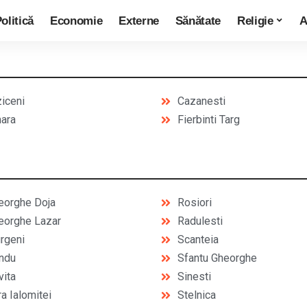
olitică
Economie
Externe
Sănătate
Religie
A
ziceni
Cazanesti
ara
Fierbinti Targ
eorghe Doja
Rosiori
eorghe Lazar
Radulesti
urgeni
Scanteia
indu
Sfantu Gheorghe
vita
Sinesti
a Ialomitei
Stelnica