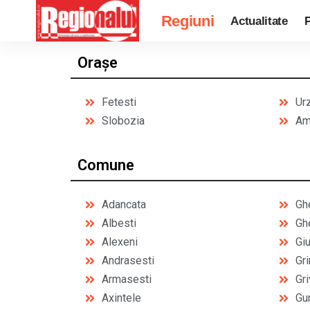
Regiuni
Actualitate
P
Orașe
Fetesti
Ur
Slobozia
Am
Comune
Adancata
Gh
Albesti
Gh
Alexeni
Gi
Andrasesti
Gr
Armasesti
Gri
Axintele
Gur