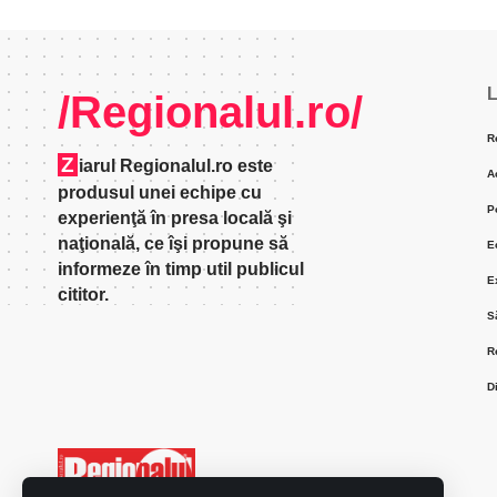
L
/Regionalul.ro/
R
Z
iarul Regionalul.ro este
A
produsul unei echipe cu
P
experienţă în presa locală şi
naţională, ce îşi propune să
E
informeze în timp util publicul
E
cititor.
S
R
D