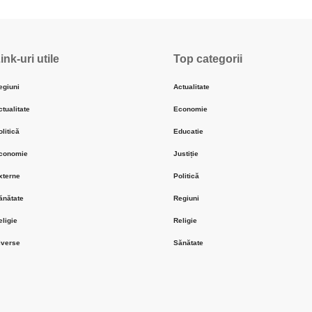
ink-uri utile
Top categorii
egiuni
Actualitate
ctualitate
Economie
olitică
Educatie
conomie
Justiție
xterne
Politică
ănătate
Regiuni
eligie
Religie
iverse
Sănătate