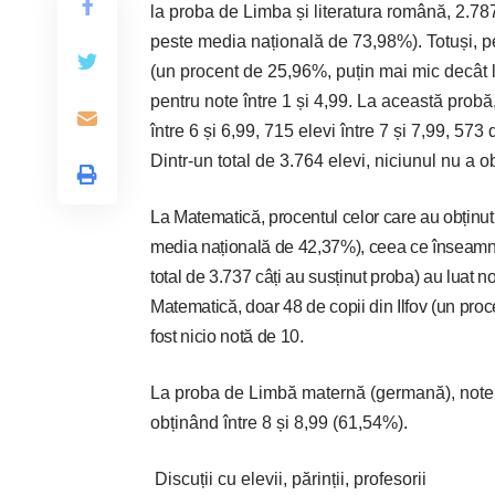
la proba de Limba și literatura română, 2.7
peste media națională de 73,98%). Totuși, pe
(un procent de 25,96%, puțin mai mic decât l
pentru note între 1 și 4,99. La această probă,
între 6 și 6,99, 715 elevi între 7 și 7,99, 573 
Dintr-un total de 3.764 elevi, niciunul nu a o
La Matematică, procentul celor care au obținu
media națională de 42,37%), ceea ce înseamnă că
total de 3.737 câți au susținut proba) au luat no
Matematică, doar 48 de copii din Ilfov (un proce
fost nicio notă de 10.
La proba de Limbă maternă (germană), notele
obținând între 8 și 8,99 (61,54%).
Discuții cu elevii, părinții, profesorii