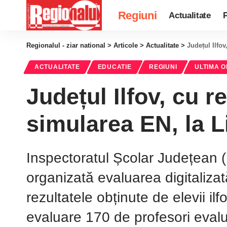
Regiuni
Actualitate
P
Regionalul - ziar national
>
Articole
>
Actualitate
>
Județul Ilfo
ACTUALITATE
EDUCATIE
REGIUNI
ULTIMA 
Județul Ilfov, cu r
simularea EN, la L
Inspectoratul Școlar Județean (I
organizată evaluarea digitalizată
rezultatele obținute de elevii ilf
evaluare 170 de profesori eval