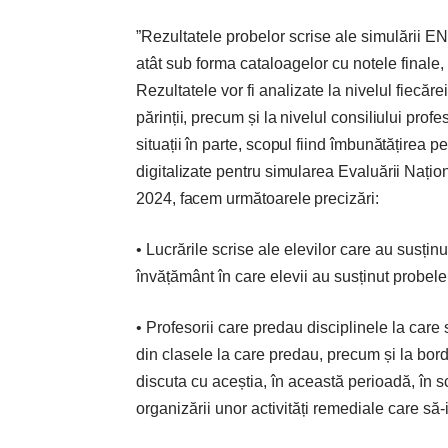
”Rezultatele probelor scrise ale simulării EN
atât sub forma cataloagelor cu notele finale, 
Rezultatele vor fi analizate la nivelul fiecărei
părinții, precum și la nivelul consiliului pro
situații în parte, scopul fiind îmbunătățirea 
digitalizate pentru simularea ­Evaluării Na­țion
2024, facem următoarele precizări:
• Lucrările scrise ale elevilor care au sus­ținu
învățământ în care elevii au susținut probele
• Profesorii care predau disciplinele la care ­
din clasele la care predau, precum și la bor
discuta cu aceștia, în această perioadă, în sco
organizării unor activități remediale care să