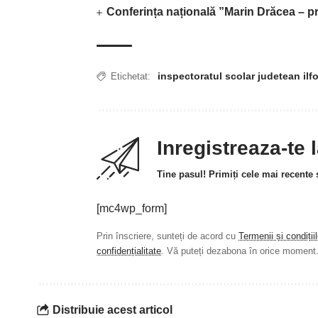
Conferința națională ”Marin Drăcea – pr
inspectoratul scolar judetean ilf
Etichetat:
Inregistreaza-te 
Tine pasul! Primiți cele mai recente ș
[mc4wp_form]
Prin înscriere, sunteți de acord cu
Termenii și condiții
confidențialitate
. Vă puteți dezabona în orice moment
Distribuie acest articol