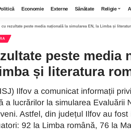
olitică
Economie
Externe
Sănătate
Religie
A
v, cu rezultate peste media națională la simularea EN, la Limba și literat
ORA
ezultate peste media 
imba și literatura ro
SJ) Ilfov a comunicat informații priv
 a lucrărilor la simularea Evaluării N
oveni. Astfel, din județul Ilfov au fos
uatori: 92 la Limba română, 76 la M