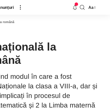
nunțuri
Aa
ura română
națională la
mână
ind modul în care a fost
aționale la clasa a VIII-a, dar și
t implicați în procesul de
atematică și 2 la Limba maternă