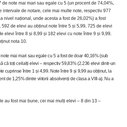
87 de note mai mari sau egale cu 5 (un procent de 74,04%,
 intervale de notare, cele mai multe note, respectiv 977
a nivel național, unde acesta a fost de 26,02%) a fost
 592 de elevi au obținut note între 5 și 5,99, 725 de elevi
de elevi între 8 și 8,99 și 182 elevi cu note între 9 și 9,99.
bținut nota 10.
t note mai mari sau egale cu 5 a fost de doar 40,16% (sub
 toți ceilalți elevi – res­pectiv 59,83% (2.236 elevi dintr-un
te cuprinse între 1 și 4,99. Note între 9 și 9,99 au obținut, la
nt de 1,25% dintre viitorii absolvenți de clasa a VIII-a). Nu a
 au fost mai bune, cei mai mulți elevi – 8 din 13 –