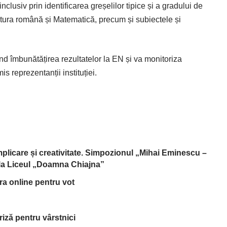
 inclusiv prin identificarea greșelilor tipice și a gradului de
ratura română și Matematică, precum și subiectele și
ind îmbunătățirea rezultatelor la EN și va monitoriza
s reprezentanții instituției.
implicare și creativitate. Simpozionul „Mihai Eminescu –
, la Liceul „Doamna Chiajna”
tra online pentru vot
riză pentru vârstnici