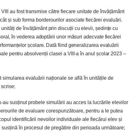
 VIII au fost transmise către fiecare unitate de învățământ
cât și sub forma borderourilor asociate fiecărei evaluări.
 unități de învă
țământ prin discuții cu elevii, ședințe cu
fesoral, în vederea adoptării unor măsuri adecvate fiecărei
performanțelor școlare. Dată fiind generalizarea evaluării
ale pentru ab­solvenții clasei a ­VIII-a în anul școlar 2023 –
t simularea evaluării naționale se află în uni­tățile de
 scrise;
s-au susținut probele simulării au acces la lucrările elevilor
derourile de evaluare corespunzătoare, pentru a le putea
pul identificării nevoilor individuale ale fiecărui elev și
-i susțină în procesul de pregătire din perioada următoare;