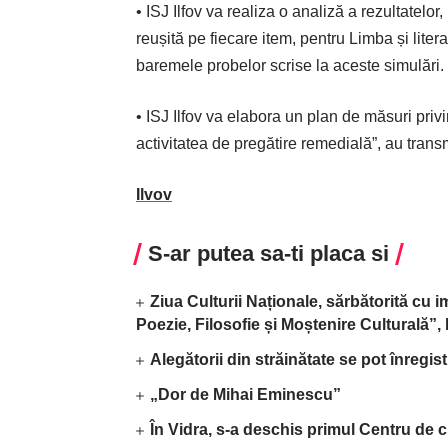
• ISJ Ilfov va realiza o analiză a rezultatelor,
reușită pe fiecare item, pentru Limba și lite
baremele probelor scrise la aceste simulări.
• ISJ Ilfov va elabora un plan de măsuri priv
activitatea de pregătire remedială”, au transmi
Ilvov
S-ar putea sa-ti placa si
Ziua Culturii Naționale, sărbătorită cu 
Poezie, Filosofie și Moștenire Culturală”
Alegătorii din străinătate se pot înregis
„Dor de Mihai Eminescu”
În Vidra, s-a deschis primul Centru de c