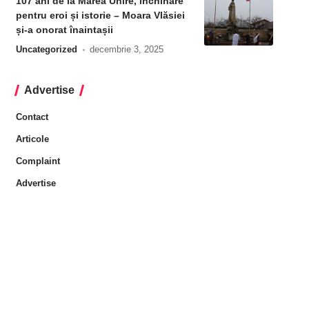
107 ani de la Marea Unire, închinare
pentru eroi și istorie – Moara Vlăsiei
și-a onorat înaintașii
Uncategorized
decembrie 3, 2025
Advertise
Contact
Articole
Complaint
Advertise