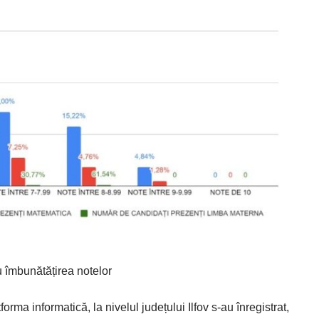
u îmbunătățirea notelor
forma informatică, la ni­­velul județului Ilfov ­s-au înregistrat,