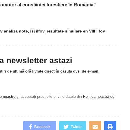
omotor al conștiinței forestiere în România”
ov analiza note
,
isj ilfov
,
rezultate simulare en VIII ilfov
la newsletter astazi
tiri de ultimă oră livrate direct în căsuța dvs. de e-mail.
le noastre
și acceptați practicile privind datele din
Politica noastră de
.
Facebook
Twitter