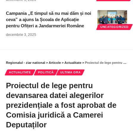
Campania „E timpul să nu mai dăm și noi
ceva” a ajuns la Școala de Aplicație
pentru Ofițeri a Jandarmeriei Române
UNCATEGORIZED
decembrie 3, 2025
Regionalul - ziar national
>
Articole
>
Actualitate
>
Proiectul de lege pentru devansarea datei alegerilor prezidențiale a fost aprobat de Comisia juridică a Camerei Deputaților
ACTUALITATE
POLITICĂ
ULTIMA ORA
Proiectul de lege pentru
devansarea datei alegerilor
prezidențiale a fost aprobat de
Comisia juridică a Camerei
Deputaților