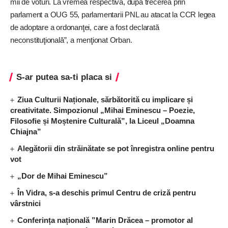
mii de voturi. La vremea respectivă, după trecerea prin
parlament a OUG 55, parlamentarii PNL au atacat la CCR legea
de adoptare a ordonanţei, care a fost declarată
neconstituţională”, a menţionat Orban.
S-ar putea sa-ti placa si
Ziua Culturii Naționale, sărbătorită cu implicare și
creativitate. Simpozionul „Mihai Eminescu – Poezie,
Filosofie și Moștenire Culturală”, la Liceul „Doamna
Chiajna”
Alegătorii din străinătate se pot înregistra online pentru
vot
„Dor de Mihai Eminescu”
În Vidra, s-a deschis primul Centru de criză pentru
vârstnici
Conferința națională ”Marin Drăcea – promotor al