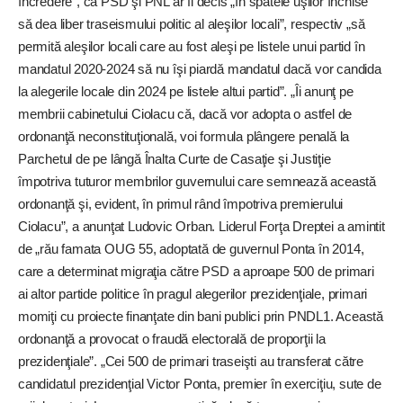
încredere”, că PSD şi PNL ar fi decis „în spatele uşilor închise
să dea liber traseismului politic al aleşilor locali”, respectiv „să
permită aleşilor locali care au fost aleşi pe listele unui partid în
mandatul 2020-2024 să nu îşi piardă mandatul dacă vor candida
la alegerile locale din 2024 pe listele altui partid”. „Îi anunţ pe
membrii cabinetului Ciolacu că, dacă vor adopta o astfel de
ordonanţă neconstituţională, voi formula plângere penală la
Parchetul de pe lângă Înalta Curte de Casaţie şi Justiţie
împotriva tuturor membrilor guvernului care semnează această
ordonanţă şi, evident, în primul rând împotriva premierului
Ciolacu”, a anunţat Ludovic Orban. Liderul Forţa Dreptei a amintit
de „rău famata OUG 55, adoptată de guvernul Ponta în 2014,
care a determinat migraţia către PSD a aproape 500 de primari
ai altor partide politice în pragul alegerilor prezidenţiale, primari
momiţi cu proiecte finanţate din bani publici prin PNDL1. Această
ordonanţă a provocat o fraudă electorală de proporţii la
prezidenţiale”. „Cei 500 de primari traseişti au transferat către
candidatul prezidenţial Victor Ponta, premier în exerciţiu, sute de