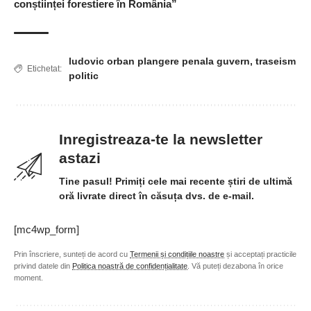
conștiinței forestiere în România”
ludovic orban plangere penala guvern
,
traseism
Etichetat:
politic
Inregistreaza-te la newsletter
astazi
Tine pasul! Primiți cele mai recente știri de ultimă
oră livrate direct în căsuța dvs. de e-mail.
[mc4wp_form]
Prin înscriere, sunteți de acord cu
Termenii și condițiile noastre
și acceptați practicile
privind datele din
Politica noastră de confidențialitate
. Vă puteți dezabona în orice
moment.