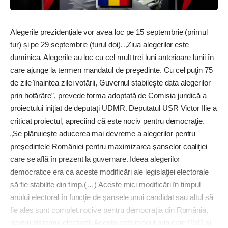
Alegerile prezidențiale vor avea loc pe 15 septembrie (primul
tur) și pe 29 septembrie (turul doi). „Ziua alegerilor este
duminica. Alegerile au loc cu cel mult trei luni anterioare lunii în
care ajunge la termen mandatul de preşedinte. Cu cel puţin 75
de zile înaintea zilei votării, Guvernul stabileşte data alegerilor
prin hotărâre”, prevede forma adoptată de Comisia juridică a
proiectului iniţiat de deputaţi UDMR. Deputatul USR Victor Ilie a
criticat proiectul, apreciind că este nociv pentru democraţie.
„Se plănuieşte aducerea mai devreme a alegerilor pentru
preşedintele României pentru maximizarea şanselor coaliţiei
care se află în prezent la guvernare. Ideea alegerilor
democratice era ca aceste modificări ale legislaţiei electorale
să fie stabilite din timp.(…) Aceste mici modificări în timpul
anului electoral în funcţie de şansele unui candidat sau altul să
fie ales sunt complet nocive pentru democraţia din România,
pentru sistemul electoral. Acesta este modul prin care PSD şi