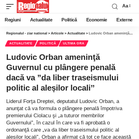
Aa
Regiuni
Actualitate
Politică
Economie
Externe
Regionalul - ziar national
>
Articole
>
Actualitate
>
Ludovic Orban ameninţă Guvernul cu plângere penală dacă va ”da liber traseismului politic al aleșilor locali’’
ACTUALITATE
POLITICĂ
ULTIMA ORA
Ludovic Orban ameninţă
Guvernul cu plângere penală
dacă va ”da liber traseismului
politic al aleșilor locali’’
Liderul Forţa Dreptei, deputatul Ludovic Orban, a
anunţat că va formula o plângere penală împotriva
premierului Ciolacu şi „a tuturor membrilor
Guvernului”, în cazul în care va fi aprobată o
ordonanţă care „va da liber traseismului politic al
aleşilor locali”. Orban a afirmat că tot ce face această