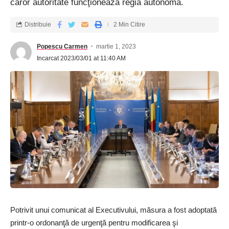
căror autoritate funcţionează regia autonomă.
rotativa guvern
Etichetat:
Distribuie
2 Min Citire
Popescu Carmen
martie 1, 2023
Incarcat 2023/03/01 at 11:40 AM
Inregistreaza-te la newsletter
astazi
Tine pasul! Primiți cele mai recente știri de ultimă
oră livrate direct în căsuța dvs. de e-mail.
[mc4wp_form]
Prin înscriere, sunteți de acord cu
Termenii și condițiile noastre
și acceptați practicile
privind datele din
Politica noastră de confidențialitate
. Vă puteți dezabona în orice
moment.
Potrivit unui comunicat al Executivului, măsura a fost adoptată
Facebook
printr-o ordonanţă de urgenţă pentru modificarea şi