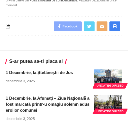
privind datele din
Politica noastră de confidențialitate
. Vă puteți dezabona în orice
moment.
Facebook
S-ar putea sa-ti placa si
1 Decembrie, la Ștefăneștii de Jos
decembrie 3, 2025
UNCATEGORIZED
1 Decembrie, la Afumați – Ziua Națională a
fost marcată printr-u omagiu solemn adus
eroilor comunei
UNCATEGORIZED
decembrie 3, 2025