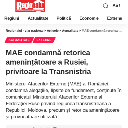
Aa
Regiuni
Actualitate
Politică
Economie
Externe
Regionalul - ziar national
>
Articole
>
Actualitate
>
MAE condamnă retorica amenințătoare a Rusiei, privitoare la Transnistria
ACTUALITATE
EXTERNE
MAE condamnă retorica
amenințătoare a Rusiei,
privitoare la Transnistria
Ministerul Afacerilor Externe (MAE) al României
condamnă alegaţiile, lipsite de fundament, conţinute în
comunicatul Ministerului Afacerilor Externe al
Federaţiei Ruse privind regiunea transnistreană a
Republicii Moldova, precum şi retorica ameninţătoare
şi provocatoare utilizată.