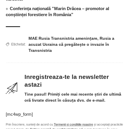
Conferința națională ”Marin Drăcea – promotor al
conștiinței forestiere în România”
MAE Rusia Transnistria amenințare
,
Rusia a
acuzat Ucraina că pregătește o invazie în
Etichetat:
Transnistria
Inregistreaza-te la newsletter
astazi
Tine pasul! Primiți cele mai recente știri de ultimă
oră livrate direct în căsuța dvs. de e-mail.
[mc4wp_form]
Prin înscriere, sunteți de acord cu
Termenii și condițiile noastre
și acceptați practicile