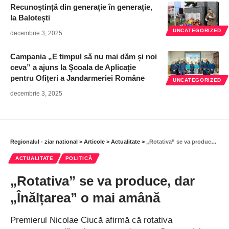
Recunoștință din generație în generație,
la Balotești
UNCATEGORIZED
decembrie 3, 2025
Campania „E timpul să nu mai dăm și noi
ceva” a ajuns la Școala de Aplicație
pentru Ofițeri a Jandarmeriei Române
UNCATEGORIZED
decembrie 3, 2025
Regionalul - ziar national
>
Articole
>
Actualitate
>
„Rotativa” se va produce, dar „Înălțarea” o mai amână
ACTUALITATE
POLITICĂ
„Rotativa” se va produce, dar
„Înălțarea” o mai amână
Premierul Nicolae Ciucă afirmă că rotativa