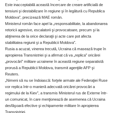
Este inacceptabilă această încercare de creare artificială de
tensiuni şi destabilizare în regiune şi în legătură cu Republica
Moldova”, precizează MAE român.
Ministerul român face apel la „responsabilitate, la abandonarea
retoricii agresive, escalatorii şi provocatoare, precum şi la
abţinerea de la orice declaraţii şi acte care pot afecta
stabilitatea regiunii şi a Republicii Moldova”.
Rusia a acuzat, vinerea trecută, Ucraina că masează trupe în
apropierea Transnistriei şi a afirmat că va „replica” oricărei
„provocări” militare ucrainene în această regiune separatistă
prorusă a Republicii Moldova, transmit agenţiile AFP şi
Reuters.
„Nimeni să nu se îndoiască: forţele armate ale Federaţiei Ruse
vor replica într-o manieră adecvată oricărei provocări a
regimului de la Kiev”, a transmis Ministerul rus de Externe într-
un comunicat, în care menţionează de asemenea că Ucraina
desfăşoară efective şi echipamente militare în apropierea
Transnistriei.