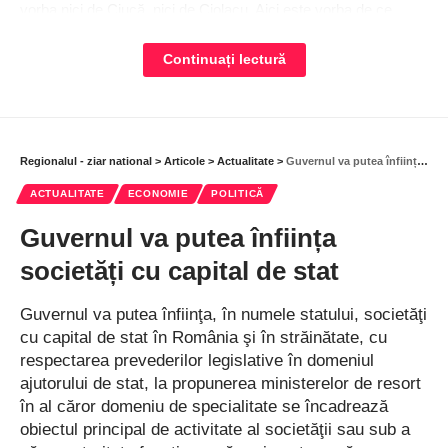
vorba nici de Ciucă, nici de Ciolacu. Aici este vorba de ce
facem pentru ţara noastră”.
Continuați lectură
S-ar putea sa-ti placa si
Ziua Culturii Naționale, sărbătorită cu implicare și
Regionalul - ziar national
>
Articole
>
Actualitate
>
Guvernul va putea înființa societăți cu capital de stat
creativitate. Simpozionul „Mihai Eminescu – Poezie,
Filosofie și Moștenire Culturală”, la Liceul „Doamna
ACTUALITATE
ECONOMIE
POLITICĂ
Chiajna”
Guvernul va putea înființa
Alegătorii din străinătate se pot înregistra online pentru
societăți cu capital de stat
vot
„Dor de Mihai Eminescu”
Guvernul va putea înfiinţa, în numele statului, societăţi
În Vidra, s-a deschis primul Centru de criză pentru
cu capital de stat în România şi în străinătate, cu
vârstnici
respectarea prevederilor legislative în domeniul
ajutorului de stat, la propunerea ministerelor de resort
Conferința națională ”Marin Drăcea – promotor al
în al căror domeniu de specialitate se încadrează
conștiinței forestiere în România”
obiectul principal de activitate al societăţii sau sub a