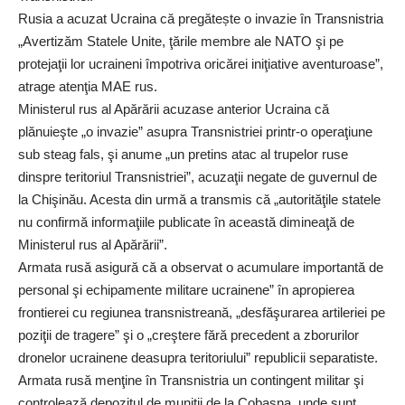
Rusia a acuzat Ucraina că pregătește o invazie în Transnistria
„Avertizăm Statele Unite, ţările membre ale NATO şi pe
protejaţii lor ucraineni împotriva oricărei iniţiative aventuroase”,
atrage atenţia MAE rus.
Ministerul rus al Apărării acuzase anterior Ucraina că
plănuieşte „o invazie” asupra Transnistriei printr-o operaţiune
sub steag fals, şi anume „un pretins atac al trupelor ruse
dinspre teritoriul Transnistriei”, acuzaţii negate de guvernul de
la Chişinău. Acesta din urmă a transmis că „autorităţile statele
nu confirmă informaţiile publicate în această dimineaţă de
Ministerul rus al Apărării”.
Armata rusă asigură că a observat o acumulare importantă de
personal şi echipamente militare ucrainene” în apropierea
frontierei cu regiunea transnistreană, „desfăşurarea artileriei pe
poziţii de tragere” şi o „creştere fără precedent a zborurilor
dronelor ucrainene deasupra teritoriului” republicii separatiste.
Armata rusă menţine în Transnistria un contingent militar şi
controlează depozitul de muniţii de la Cobasna, unde sunt