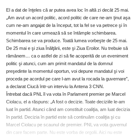
El a dat de înţeles că ar putea avea loc în altă zi decât 25 mai.
„Am avut un acord politic, acord politic de care ne-am ţinut aşa
cum ne-am angajat de la început, tot la fel se va petrece şi în
momentul în care urmează să se întâmple schimbarea.
Schimbarea se va produce. Toată lumea vorbeşte de 25 mai.
De 25 mai e şi ziua Înălţării, este şi Ziua Eroilor. Nu trebuie să
rămânem… ca o astfel de zi să fie acoperită de un eveniment
politic şi atunci, cum am primit mandatul de la domnul
preşedinte la momentul oportun, voi depune mandatul şi voi
proceda pe acordul pe care l-am avut la rocada la guvernare”,
a declarat Ciucă într-un interviu la Antena 3 CNN.
Întrebat dacă PNL îl va vota în Parlament premier pe Marcel
Ciolacu, el a răspuns: „A fost o decizie. Toate deciziile le-am
luat în partid. Atunci când am constituit coaliţia, am luat decizia
în partid. Decizia în partid este să continuăm coaliţia şi cu
Marcel Ciolacu pe scaunul de premier. PNL va vota guvernul
din care facem parte. Nu este vorba de orgolii. Aici nu este