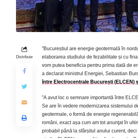
”Bucureștiul are energie geotermală în nordul
elaborarea studiului de fezabilitate și cu fin
Distribuie
vom putea beneficia pentru prima dată de en
a declarat ministrul Energiei, Sebastian Bu
între Electrocentrale București (ELCEN)
”A avut loc o semnare importantă între EL
Se are în vedere modernizarea sistemului de
geotermale, o formă de energie regenerabilă,
români, exact așa cum am tot anunţat în ultim
probabil până la sfârșitul anului curent, dec