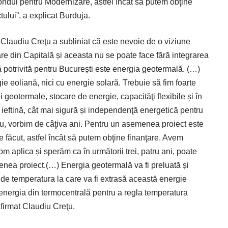
ondul pentru Modernizare, astfel încât să putem obţine
ului”, a explicat Burduja.
Claudiu Creţu a subliniat că este nevoie de o viziune
re din Capitală și aceasta nu se poate face fără integrarea
 potrivită pentru București este energia geotermală. (…)
ie eoliană, nici cu energie solară. Trebuie să fim foarte
 geotermale, stocare de energie, capacităţi flexibile și în
ieftină, cât mai sigură și independenţă energetică pentru
u, vorbim de câţiva ani. Pentru un asemenea proiect este
 făcut, astfel încât să putem obţine finanţare. Avem
aplica și sperăm ca în următorii trei, patru ani, poate
nea proiect.(…) Energia geotermală va fi preluată și
 de temperatura la care va fi extrasă această energie
energia din termocentrală pentru a regla temperatura
afirmat Claudiu Creţu.