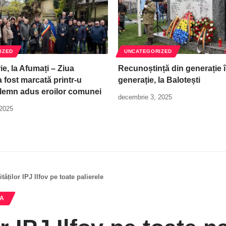
IZED
UNCATEGORIZED
e, la Afumați – Ziua
Recunoștință din generație 
 fost marcată printr-u
generație, la Balotești
lemn adus eroilor comunei
decembrie 3, 2025
 2025
ităților IPJ Ilfov pe toate palierele
RA