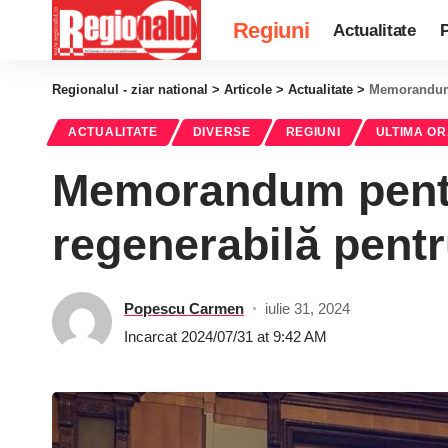
Regiuni
Actualitate
P
Regionalul - ziar national
>
Articole
>
Actualitate
>
Memorandum p
ACTUALITATE
DIVERSE
REGIUNI
ULTIMA O
Memorandum pentr
regenerabilă pentr
Popescu Carmen
iulie 31, 2024
Incarcat 2024/07/31 at 9:42 AM