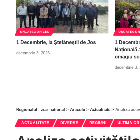
UNCATEGORIZED
UNCATEGOR
1 Decembrie, la Ștefăneștii de Jos
1 Decembri
Națională a
decembrie 3, 2025
omagiu so
decembrie 3,
Regionalul - ziar national
>
Articole
>
Actualitate
>
Analiza activ
ACTUALITATE
DIVERSE
REGIUNI
ULTIMA O