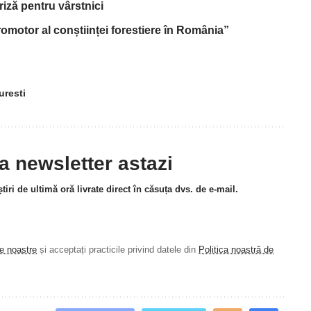
riză pentru vârstnici
omotor al conștiinței forestiere în România”
uresti
la newsletter astazi
tiri de ultimă oră livrate direct în căsuța dvs. de e-mail.
le noastre
și acceptați practicile privind datele din
Politica noastră de
.