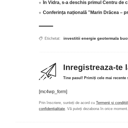
În Vidra, s-a deschis primul Centru de c
Conferința națională ”Marin Drăcea – pr
investitii energie geotermala buc
Etichetat:
Inregistreaza-te 
Tine pasul! Primiți cele mai recente ș
[mc4wp_form]
Prin înscriere, sunteți de acord cu
Termenii și condiții
confidențialitate
. Vă puteți dezabona în orice moment