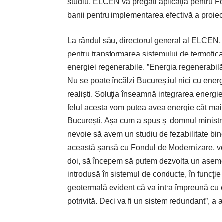
studiu, ELCEN va pregăti aplicaţia pentru F
banii pentru implementarea efectivă a proiect
La rândul său, directorul general al ELCEN, 
pentru transformarea sistemului de termofica
energiei regenerabile. ”Energia regenerabilă
Nu se poate încălzi Bucureștiul nici cu energ
realiști. Soluţia înseamnă integrarea energiei
felul acesta vom putea avea energie cât mai 
București. Așa cum a spus și domnul ministr
nevoie să avem un studiu de fezabilitate bine
această șansă cu Fondul de Modernizare, vom 
doi, să începem să putem dezvolta un aseme
introdusă în sistemul de conducte, în funcţie
geotermală evident că va intra împreună cu 
potrivită. Deci va fi un sistem redundant”, a 