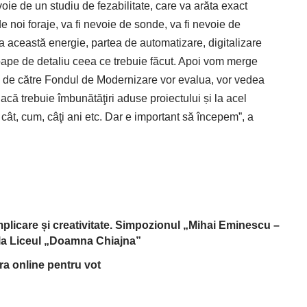
oie de un studiu de fezabilitate, care va arăta exact
 noi foraje, va fi nevoie de sonde, va fi nevoie de
ia această energie, partea de automatizare, digitalizare
proape de detaliu ceea ce trebuie făcut. Apoi vom merge
taţi de către Fondul de Modernizare vor evalua, vor vedea
acă trebuie îmbunătăţiri aduse proiectului și la acel
cât, cum, câţi ani etc. Dar e important să începem”, a
implicare și creativitate. Simpozionul „Mihai Eminescu –
, la Liceul „Doamna Chiajna”
tra online pentru vot