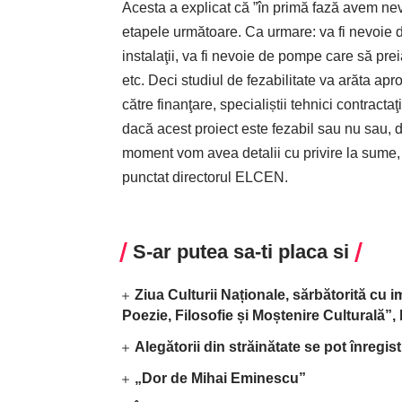
Acesta a explicat că ”în primă fază avem nev
etapele următoare. Ca urmare: va fi nevoie de
instalaţii, va fi nevoie de pompe care să pre
etc. Deci studiul de fezabilitate va arăta a
către finanţare, specialiștii tehnici contrac
dacă acest proiect este fezabil sau nu sau, d
moment vom avea detalii cu privire la sume, 
punctat directorul ELCEN.
S-ar putea sa-ti placa si
Ziua Culturii Naționale, sărbătorită cu 
Poezie, Filosofie și Moștenire Culturală”
Alegătorii din străinătate se pot înregis
„Dor de Mihai Eminescu”