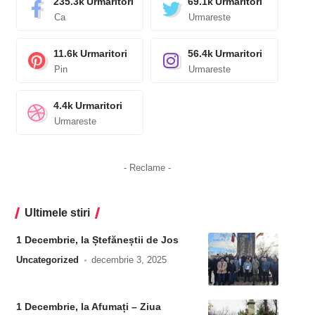
235.3k
Urmaritori
69.1k
Urmaritori
Ca
Urmareste
11.6k
Urmaritori
56.4k
Urmaritori
Pin
Urmareste
4.4k
Urmaritori
Urmareste
- Reclame -
Ultimele stiri
1 Decembrie, la Ștefăneștii de Jos
Uncategorized
decembrie 3, 2025
1 Decembrie, la Afumați – Ziua