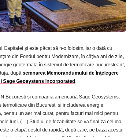
 Capitalei și este păcat să n-o folosim, iar o dată cu
anţare din Fondul pentru Modernizare, în câţiva ani de zile,
ergie geotermală în sistemul de termoficare bucureștean”,
rduja, după
semnarea Memorandumului de Înţelegere
 și Sage Geosystens Incorporated
.
CEN București și compania americană Sage Geosystems.
 termoficare din București și includerea energiei
 pentru un aer mai curat, pentru facturi mai mici pentru
ele luni. (…) Studiul de fezabilitate se va finaliza cel mai
i este o etapă destul de rapidă, după care, pe baza acestui