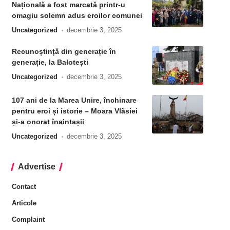
Națională a fost marcată printr-u
omagiu solemn adus eroilor comunei
Uncategorized
decembrie 3, 2025
Recunoștință din generație în
generație, la Balotești
Uncategorized
decembrie 3, 2025
107 ani de la Marea Unire, închinare
pentru eroi și istorie – Moara Vlăsiei
și-a onorat înaintașii
Uncategorized
decembrie 3, 2025
Advertise
Contact
Articole
Complaint