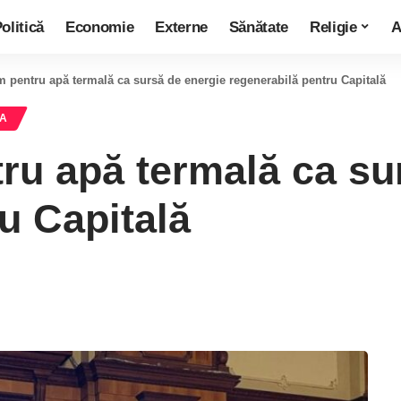
olitică
Economie
Externe
Sănătate
Religie
A
entru apă termală ca sursă de energie regenerabilă pentru Capitală
RA
u apă termală ca sur
u Capitală