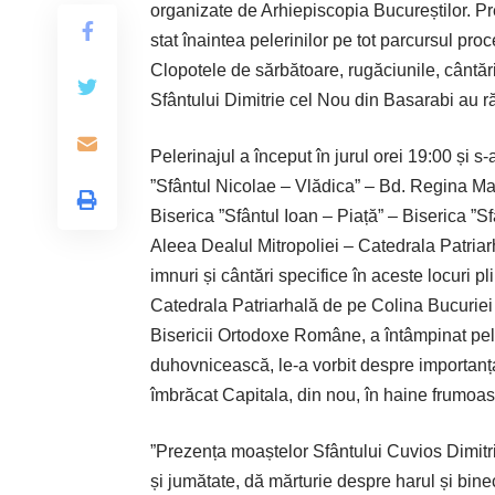
organizate de Arhiepiscopia Bucureștilor. Pre
stat înaintea pelerinilor pe tot parcursul pro
Clopotele de sărbătoare, rugăciunile, cântări
Sfântului Dimitrie cel Nou din Basarabi au ră
Pelerinajul a început în jurul orei 19:00 și s
”Sfântul Nicolae – Vlădica” – Bd. Regina Ma
Biserica ”Sfântul Ioan – Piață” – Biserica ”
Aleea Dealul Mitropoliei – Catedrala Patriar
imnuri și cântări specifice în aceste locuri pli
Catedrala Patriarhală de pe Colina Bucuriei 
Bisericii Ortodoxe Române, a întâmpinat pele
duhovnicească, le-a vorbit despre importanța
îmbrăcat Capitala, din nou, în haine frumoa
”Prezența moaștelor Sfântului Cuvios Dimitrie
și jumătate, dă mărturie despre harul și bin