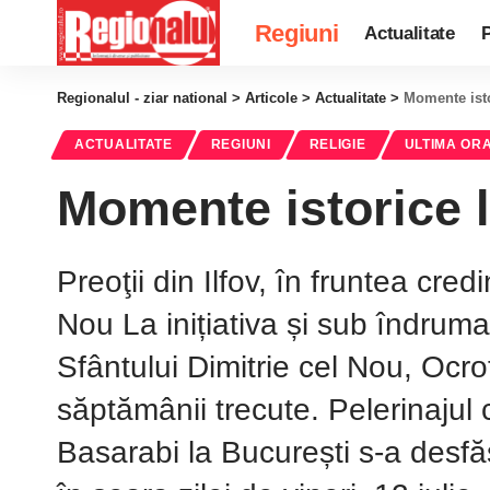
Regiuni
Actualitate
P
Regionalul - ziar national
>
Articole
>
Actualitate
>
Momente isto
ACTUALITATE
REGIUNI
RELIGIE
ULTIMA OR
Momente istorice l
Preoţii din Ilfov, în fruntea cred
Nou La inițiativa și sub îndrum
Sfântului Dimitrie cel Nou, Ocrot
săptămânii trecute. Pelerinajul 
Basarabi la București s-a desfă