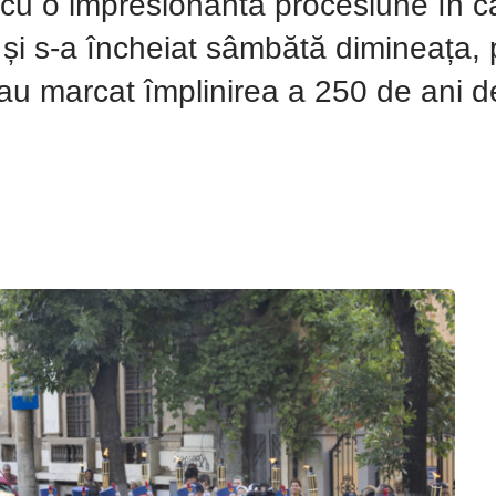
e, cu o impresionantă procesiune în c
i și s-a încheiat sâmbătă dimineața, p
au marcat împlinirea a 250 de ani d