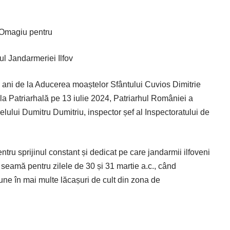
Omagiu pentru
nul Jandarmeriei Ilfov
e ani de la Aducerea moaștelor Sfântului Cuvios Dimitrie
la Patriarhală pe 13 iulie 2024, Patriarhul României a
ului Dumitru Dumitriu, inspector șef al Inspectoratului de
ntru sprijinul constant și dedicat pe care jandarmii ilfoveni
 seamă pentru zilele de 30 și 31 martie a.c., când
une în mai multe lăcașuri de cult din zona de