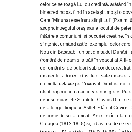
celor ce se roagă Lui cu credință, arătând î
binecredincios, fiind în același timp și o do
Care ”Minunat este întru sfinții Lui” (Psalm
asupra întregului oraș sau a locului de peleri
întărire a comuniunii și bucuriei creștine, în d
sfințenie, urmând astfel exemplul celor care 
Nou din Basarabi, un sat din sudul Dunării,
(român) de neam și a trăit în veacul al XIII-
de români și de bulgari sub conducerea frați
momentul aducerii cinstitelor sale moaște la B
cu multă ­evlavie pe Cuviosul Dimitrie, mul
oferit poporului român în vremuri grele. Peler
depuse moaștele Sfântului Cuvios Dimitrie c
de-a lungul timpului. Astfel, Sfântul Cuvios 
de primejdii și calamități. Amintim încetare
Caragea (1812-1818) și, izbăvirea de o sece
Grigore al IV-lea Ghica (1822-1828) când fo