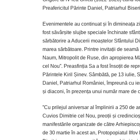
Preafericitul Părinte Daniel, Patriarhul Bis
Evenimentele au continuat și în dimineața zi
fost săvârșite slujbe speciale închinate sfân
sărbătorire a Aducerii moaștelor Sfântului Dim
marea sărbătoare. Printre invitații de seamă a
Naum, Mitropolit de Ruse, din apropierea Măn
cel Nou”. Preasfinția Sa a fost însoțit de re
Părintele Kiril Șinev. Sâmbătă, pe 13 iulie, S
Daniel, Patriarhul României, împreună cu ier
și diaconi, în prezența unui număr mare de cre
”Cu prilejul aniversar al împlinirii a 250 de
Cuvios Dimitrie cel Nou, preoții și credincioș
manifestările organizate de către Arhiepiscop
de 30 martie în acest an, Protopopiatul Ilfov