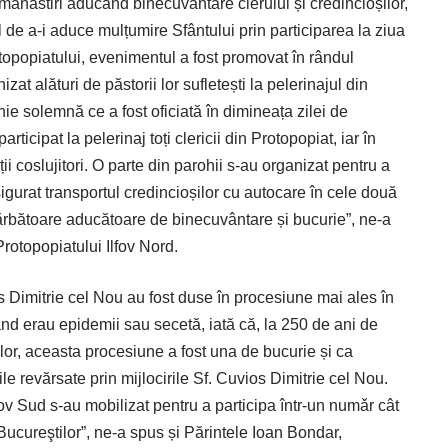
i mănăstiri aducând binecuvântare clerului și credincioșilor,
lejul de a-i aduce mulțumire Sfântului prin participarea la ziua
rotopopiatului, evenimentul a fost promovat în rândul
zat alături de păstorii lor sufletești la pelerinajul din
ghie solemnă ce a fost oficiată în dimineața zilei de
articipat la pelerinaj toți clericii din Protopopiat, iar în
ții coslujitori. O parte din parohii s-au organizat pentru a
sigurat transportul credincioșilor cu autocare în cele două
ărbătoare aducătoare de binecuvântare și bucurie”, ne-a
rotopopiatului Ilfov Nord.
s Dimitrie cel Nou au fost duse în procesiune mai ales în
d erau epidemii sau secetă, iată că, la 250 de ani de
ilor, aceasta procesiune a fost una de bucurie și ca
 revărsate prin mijlocirile Sf. Cuvios Dimitrie cel Nou.
Ilfov Sud s-au mobilizat pentru a participa într-un numǎr cât
Bucureştilor”, ne-a spus și Părintele Ioan Bondar,