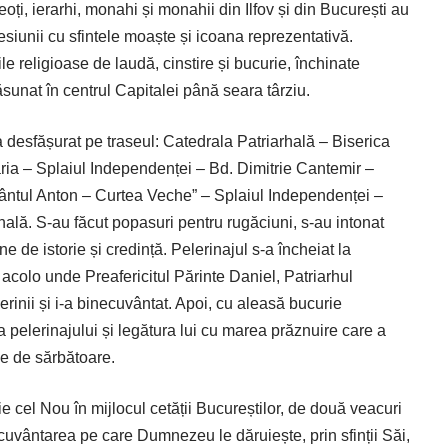
oți, ierarhi, monahi și monahii din Ilfov și din București au
cesiunii cu sfintele moaște și icoana reprezentativă.
le religioase de laudă, cinstire și bucurie, închinate
sunat în centrul Capitalei până seara târziu.
-a desfășurat pe traseul: Catedrala Patriarhală – Biserica
ria – Splaiul Independenței – Bd. Dimitrie Cantemir –
Sfântul Anton – Curtea Veche” – Splaiul Independenței –
hală. S-au făcut popasuri pentru rugăciuni, s-au intonat
ne de istorie și credință. Pelerinajul s-a încheiat la
acolo unde Preafericitul Părinte Daniel, Patriarhul
rinii și i-a binecuvântat. Apoi, cu aleasă bucurie
 pelerinajului și legătura lui cu marea prăznuire care a
se de sărbătoare.
 cel Nou în mijlocul cetății Bucureștilor, de două veacuri
ecuvântarea pe care Dumnezeu le dăruiește, prin sfinții Săi,