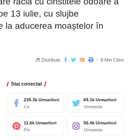
are racla cu cinstitele odoare a
e 13 iulie, cu slujbe
e la aducerea moaștelor în
Distribuie
8 Min Citire
Stai conectat
235.3k
Urmaritori
69.1k
Urmaritori
Ca
Urmareste
11.6k
Urmaritori
56.4k
Urmaritori
Pin
Urmareste