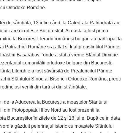
ericii Ortodoxe Române.
lei de sâmbătă, 13 iulie când, la Catedrala Patriarhală au
tului care ocrotește Bucureștiul. Aceasta a fost prima
itrie la București. Ierarhi români și bulgari au participat la
i Patriarhiei Române s-a aflat și Înaltpreasfințitul Părinte
ăstirii Basarabov, ”unde a stat o vreme Sfântul Dimitrie
prezentantul comunității ortodoxe bulgare din București,
fânta Liturghie a fost săvârșită de Preafericitul Părinte
arhii Sfântului Sinod al Bisericii Ortodoxe Române, preoți
dincioși veniți din țară și din străinătate.
 ani de la Aducerea la București a moaștelor Sfântului
ii din Protopopiatul Ilfov Nord au fost prezenți la
ia Bucureștilor în zilele de 12 și 13 iulie. După ce în data
 Nord a găzduit pelerinajul istoric cu moaștele Sfântului