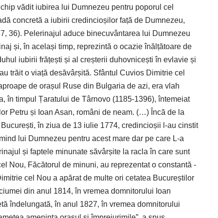
n chip vădit iubirea lui Dumnezeu pentru poporul cel
vadă concretă a iubirii credincioșilor față de Dumnezeu,
i 67, 36). Pelerinajul aduce binecuvântarea lui Dumnezeu
naj și, în același timp, reprezintă o ocazie înălțătoare de
uhul iubirii frățești și al creșterii duhovnicești în evlavie și
au trăit o viață desăvârșită. Sfântul Cuvios Dimitrie cel
 aproape de orașul Ruse din Bulgaria de azi, era vlah
lea, în timpul Țaratului de Târnovo (1185-1396), întemeiat
lor Petru și Ioan Asan, români de neam. (…) Încă de la
ucurești, în ziua de 13 iulie 1774, credincioșii ­l-au cinstit
țumind lui Dumnezeu pentru acest mare dar pe care L-a
inajul și faptele minunate săvârșite la racla în care sunt
el Nou, Făcătorul de minuni, au reprezentat o constantă ­
Dimitrie cel Nou a apărat de multe ori cetatea Bucureștilor
a ciumei din anul 1814, în vremea domnitorului Ioan
tă îndelungată, în anul 1827, în vremea domnitorului
ametea amenința orașul și împrejurimile”, a spus