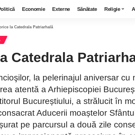
olitică
Economie
Externe
Sănătate
Religie
A
rice la Catedrala Patriarhală
A
a Catedrala Patriarha
incioşilor, la pelerinajul aniversar c
area atentă a Arhiepiscopiei Bucureș
itorul Bucureștiului, a strălucit în m
consacrat Aducerii moaștelor Sfântul
șurat pe parcursul a două zile cons