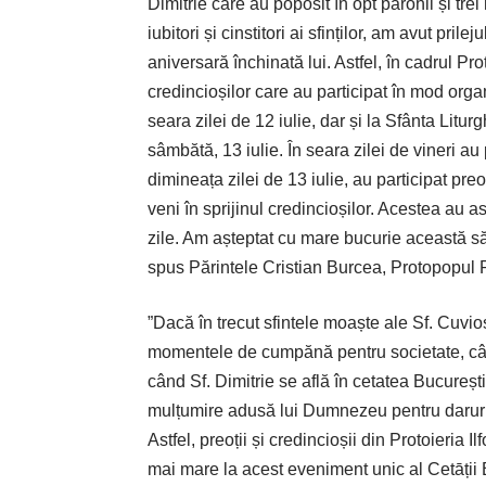
Dimitrie care au poposit în opt parohii și tre
iubitori și cinstitori ai sfinților, am avut pri
aniversară închinată lui. Astfel, în cadrul P
credincioșilor care au participat în mod organi
seara zilei de 12 iulie, dar și la Sfânta Litur
sâmbătă, 13 iulie. În seara zilei de vineri au p
dimineața zilei de 13 iulie, au participat preo
veni în sprijinul credincioșilor. Acestea au a
zile. Am așteptat cu mare bucurie această s
spus Părintele Cristian Burcea, Protopopul P
”Dacă în trecut sfintele moaște ale Sf. Cuvio
momentele de cumpănă pentru societate, cân
când Sf. Dimitrie se află în cetatea Bucureșt
mulțumire adusă lui Dumnezeu pentru darurile
Astfel, preoții și credincioșii din Protoieria 
mai mare la acest eveniment unic al Cetāții 