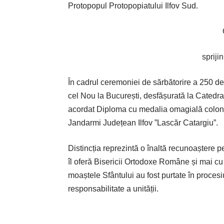
Protopopul Protopopiatului Ilfov Sud.
spriji
În cadrul ceremoniei de sărbătorire a 250 d
cel Nou la București, desfășurată la Catedra
acordat Diploma cu medalia omagială colonel
Jandarmi Județean Ilfov ”Lascăr Catargiu”.
Distincția reprezintă o înaltă recunoaștere pe
îl oferă Bisericii Ortodoxe Române și mai cu
moaștele Sfântului au fost purtate în procesi
responsabilitate a unității.