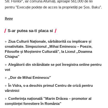
Str. Florilor”, iar comuna Afumați, aproape 561.000 de lei
pentru ”Execuție podețe de acces la proprietăți pe Șos. Baku”.
Ilvov
S-ar putea sa-ti placa si
Ziua Culturii Naționale, sărbătorită cu implicare și
creativitate. Simpozionul „Mihai Eminescu – Poezie,
Filosofie și Moștenire Culturală”, la Liceul „Doamna
Chiajna”
Alegătorii din străinătate se pot înregistra online pentru
vot
„Dor de Mihai Eminescu”
În Vidra, s-a deschis primul Centru de criză pentru
vârstnici
Conferința națională ”Marin Drăcea – promotor al
conștiinței forestiere în România”