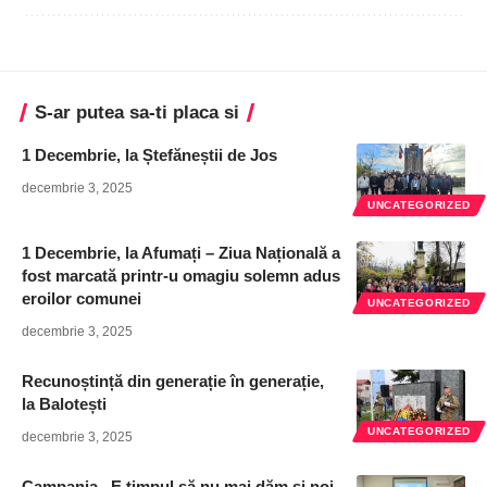
S-ar putea sa-ti placa si
1 Decembrie, la Ștefăneștii de Jos
decembrie 3, 2025
UNCATEGORIZED
1 Decembrie, la Afumați – Ziua Națională a
fost marcată printr-u omagiu solemn adus
eroilor comunei
UNCATEGORIZED
decembrie 3, 2025
Recunoștință din generație în generație,
la Balotești
UNCATEGORIZED
decembrie 3, 2025
Campania „E timpul să nu mai dăm și noi