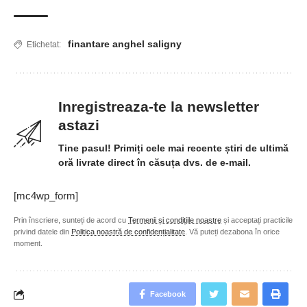
finantare anghel saligny
Etichetat:
Inregistreaza-te la newsletter
astazi
Tine pasul! Primiți cele mai recente știri de ultimă
oră livrate direct în căsuța dvs. de e-mail.
[mc4wp_form]
Prin înscriere, sunteți de acord cu
Termenii și condițiile noastre
și acceptați practicile
privind datele din
Politica noastră de confidențialitate
. Vă puteți dezabona în orice
moment.
Facebook