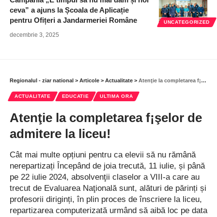
ceva” a ajuns la Școala de Aplicație
pentru Ofițeri a Jandarmeriei Române
UNCATEGORIZED
decembrie 3, 2025
Regionalul - ziar national
>
Articole
>
Actualitate
>
Atenţie la completarea f¡şelor de admitere la liceu!
ACTUALITATE
EDUCATIE
ULTIMA ORA
Atenţie la completarea f¡şelor de
admitere la liceu!
Cât mai multe opțiuni pentru ca elevii să nu rămână
nerepartizați Începând de joia trecută, 11 iulie, și până
pe 22 iulie 2024, absolvenţii claselor a VIII-a care au
trecut de Evaluarea Naţională sunt, alături de părinți și
profesorii diriginți, în plin proces de înscriere la liceu,
repartizarea computerizată urmând să aibă loc pe data