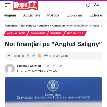
Aa
Regiuni
Actualitate
Politică
Economie
Externe
Regionalul - ziar national
>
Articole
>
Actualitate
>
Noi finanțări pe ”Anghel Saligny”
ACTUALITATE
ECONOMIE
REGIUNI
ULTIMA ORA
Noi finanțări pe ”Anghel Saligny”
Distribuie
0 Min Citire
Popescu Carmen
iulie 16, 2024
Incarcat 2024/07/16 at 9:27 AM