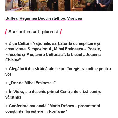
Buftea
,
Regiunea Bucuresti-Ilfov
,
Vrancea
S-ar putea sa-ti placa si
Ziua Culturii Naționale, sărbătorită cu implicare și
creativitate. Simpozionul „Mihai Eminescu – Poezie,
Filosofie și Moștenire Culturală”, la Liceul „Doamna
Chiajna”
Alegătorii din străinătate se pot înregistra online pentru
vot
„Dor de Mihai Eminescu”
În Vidra, s-a deschis primul Centru de criză pentru
vârstnici
Conferința națională ”Marin Drăcea – promotor al
conștiinței forestiere în România”