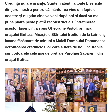
Credința nu are granițe. Suntem atenți la toate bisericile
din jurul nostru pentru că mântuirea vine din faptele
noastre și nu știm cine va veni după noi și dacă va mai
pune piatră peste piatră reconstrucția și întreținerea
acestor biserici”, a spus Gheorghe Pistol, primarul
orașului Buftea. Moaștele Sfântului Irodion de la Lainici și
Icoana făcătoare de minuni a Maicii Domnului Pantanassa,
ocrotitoarea credincioșilor care suferă de boli incurabile
sunt odoarele cele mai de preț ale Parohiei Săbăreni, din
orașul Buftea.