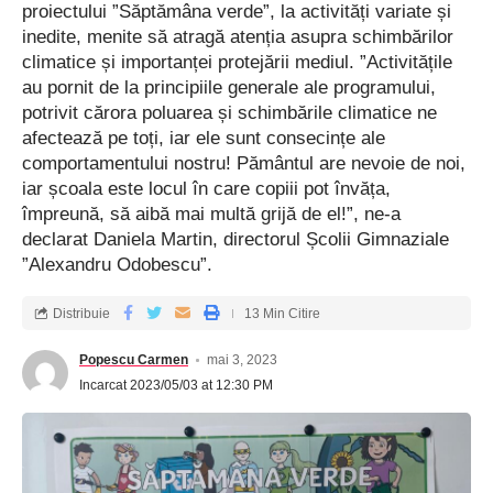
proiectului ”Săptămâna verde”, la activități variate și
inedite, menite să atragă atenția asupra schimbărilor
climatice și importanței protejării mediul. ”Activitățile
au pornit de la principiile generale ale programului,
potrivit cărora poluarea și schimbările climatice ne
afectează pe toți, iar ele sunt consecințe ale
comportamentului nostru! Pământul are nevoie de noi,
iar școala este locul în care copiii pot învăța,
împreună, să aibă mai multă grijă de el!”, ne-a
declarat Daniela Martin, directorul Școlii Gimnaziale
”Alexandru Odobescu”.
Distribuie
13 Min Citire
Popescu Carmen
mai 3, 2023
Incarcat 2023/05/03 at 12:30 PM