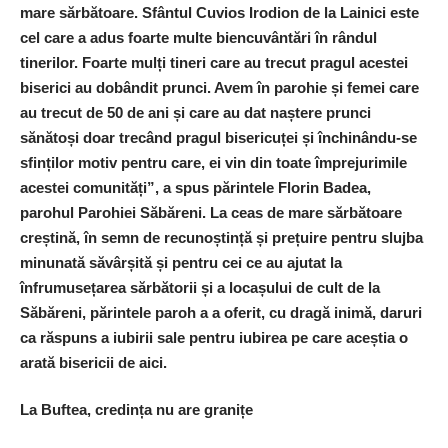
mare sărbătoare. Sfântul Cuvios Irodion de la Lainici este
cel care a adus foarte multe biencuvântări în rândul
tinerilor. Foarte mulți tineri care au trecut pragul acestei
biserici au dobândit prunci. Avem în parohie și femei care
au trecut de 50 de ani și care au dat naștere prunci
sănătoși doar trecând pragul bisericuței și închinându-se
sfinților motiv pentru care, ei vin din toate împrejurimile
acestei comunități”, a spus părintele Florin Badea,
parohul Parohiei Săbăreni. La ceas de mare sărbătoare
creștină, în semn de recunoștință și prețuire pentru slujba
minunată săvârșită și pentru cei ce au ajutat la
înfrumusețarea sărbătorii și a locașului de cult de la
Săbăreni, părintele paroh a a oferit, cu dragă inimă, daruri
ca răspuns a iubirii sale pentru iubirea pe care aceștia o
arată bisericii de aici.
La Buftea, credința nu are granițe