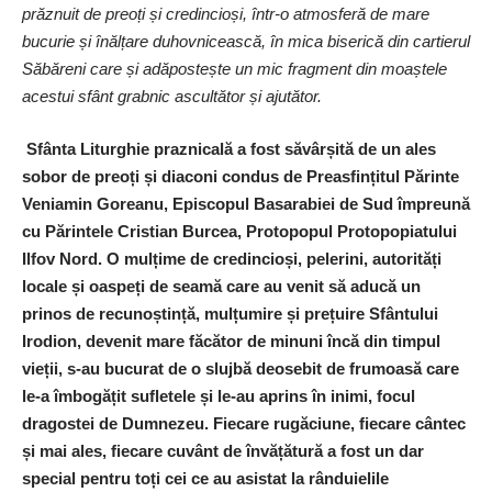
prăznuit de preoți și credincioși, într-o atmosferă de mare
bucurie și înălțare duhovnicească, în mica biserică din cartierul
Săbăreni care și adăpostește un mic fragment din moaștele
acestui sfânt grabnic ascultător și ajutător.
Sfânta Liturghie praznicală a fost săvârșită de un ales
sobor de preoți și diaconi condus de Preasfințitul Părinte
Veniamin Goreanu, Episcopul Basarabiei de Sud împreună
cu Părintele Cristian Burcea, Protopopul Protopopiatului
Ilfov Nord. O mulțime de credincioși, pelerini, autorități
locale și oaspeți de seamă care au venit să aducă un
prinos de recunoștință, mulțumire și prețuire Sfântului
Irodion, devenit mare făcător de minuni încă din timpul
vieții, s-au bucurat de o slujbă deosebit de frumoasă care
le-a îmbogățit sufletele și le-au aprins în inimi, focul
dragostei de Dumnezeu. Fiecare rugăciune, fiecare cântec
și mai ales, fiecare cuvânt de învățătură a fost un dar
special pentru toți cei ce au asistat la rânduielile