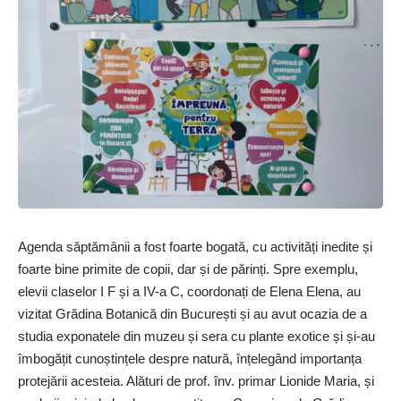
Agenda săptămânii a fost foarte bogată, cu activități inedite și
foarte bine primite de copii, dar și de părinți. Spre exemplu,
elevii claselor I F și a IV-a C, coordonați de Elena Elena, au
vizitat Grădina Botanică din București și au avut ocazia de a
studia exponatele din muzeu și sera cu plante exotice și și-au
îmbogățit cunoștințele despre natură, înțelegând importanța
protejării acesteia. Alături de prof. înv. primar Lionide Maria, și