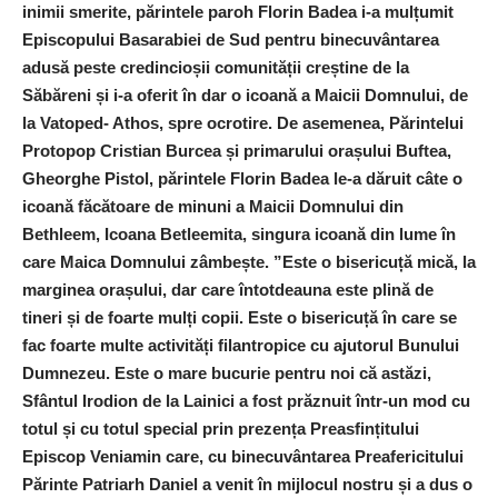
inimii smerite, părintele paroh Florin Badea i-a mulțumit
Episcopului Basarabiei de Sud pentru binecuvântarea
adusă peste credincioșii comunității creștine de la
Săbăreni și i-a oferit în dar o icoană a Maicii Domnului, de
la Vatoped- Athos, spre ocrotire. De asemenea, Părintelui
Protopop Cristian Burcea și primarului orașului Buftea,
Gheorghe Pistol, părintele Florin Badea le-a dăruit câte o
icoană făcătoare de minuni a Maicii Domnului din
Bethleem, Icoana Betleemita, singura icoană din lume în
care Maica Domnului zâmbește. ”Este o bisericuță mică, la
marginea orașului, dar care întotdeauna este plină de
tineri și de foarte mulți copii. Este o bisericuță în care se
fac foarte multe activități filantropice cu ajutorul Bunului
Dumnezeu. Este o mare bucurie pentru noi că astăzi,
Sfântul Irodion de la Lainici a fost prăznuit într-un mod cu
totul și cu totul special prin prezența Preasfințitului
Episcop Veniamin care, cu binecuvântarea Preafericitului
Părinte Patriarh Daniel a venit în mijlocul nostru și a dus o