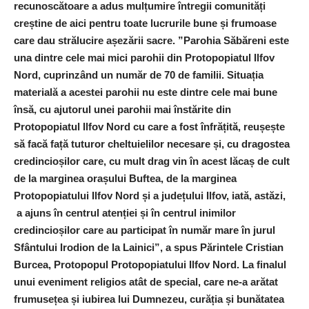
recunoscătoare a adus mulțumire întregii comunități
creștine de aici pentru toate lucrurile bune și frumoase
care dau strălucire așezării sacre. ”Parohia Săbăreni este
una dintre cele mai mici parohii din Protopopiatul Ilfov
Nord, cuprinzând un număr de 70 de familii. Situația
materială a acestei parohii nu este dintre cele mai bune
însă, cu ajutorul unei parohii mai înstărite din
Protopopiatul Ilfov Nord cu care a fost înfrățită, reușește
să facă față tuturor cheltuielilor necesare și, cu dragostea
credincioșilor care, cu mult drag vin în acest lăcaș de cult
de la marginea orașului Buftea, de la marginea
Protopopiatului Ilfov Nord și a județului Ilfov, iată, astăzi,
a ajuns în centrul atenției și în centrul inimilor
credincioșilor care au participat în număr mare în jurul
Sfântului Irodion de la Lainici”, a spus Părintele Cristian
Burcea, Protopopul Protopopiatului Ilfov Nord. La finalul
unui eveniment religios atât de special, care ne-a arătat
frumusețea și iubirea lui Dumnezeu, curăția și bunătatea