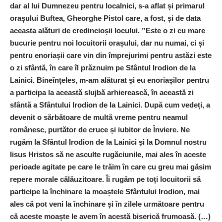
dar al lui Dumnezeu pentru localnici, s-a aflat și primarul
orașului Buftea, Gheorghe Pistol care, a fost, și de data
aceasta alături de credincioșii locului. ”Este o zi cu mare
bucurie pentru noi locuitorii orașului, dar nu numai, ci și
pentru enoriașii care vin din împrejurimi pentru astăzi este
o zi sfântă, în care îl prăznuim pe Sfântul Irodion de la
Lainici. Bineînțeles, m-am alăturat și eu enoriașilor pentru
a participa la această slujbă arhierească, în această zi
sfântă a Sfântului Irodion de la Lainici. După cum vedeți, a
devenit o sărbătoare de multă vreme pentru neamul
românesc, purtător de cruce și iubitor de Înviere. Ne
rugăm la Sfântul Irodion de la Lainici și la Domnul nostru
Iisus Hristos să ne asculte rugăciunile, mai ales în aceste
perioade agitate pe care le trăim în care cu greu mai găsim
repere morale călăuzitoare. Îi rugăm pe toți locuitorii să
participe la închinare la moaștele Sfântului Irodion, mai
ales că pot veni la închinare și în zilele următoare pentru
că aceste moaște le avem în acestă biserică frumoasă. (…)