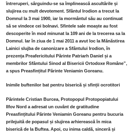
întreruperi, sârguindu-se sa împlinească ascultările și
slujirea cu mult devotement. Sfântul Irodion a trecut la
Domnul la 3 mai 1900, iar la mormântul său au continuat
să se vindece cei bolnavi. Sfintele sale moaște au fost
descoperite în mod minunat la 109 ani de la trecerea sa la
Domnul. Iar în ziua de 1 mai 2011 a avut loc la Mănăstirea
Lainici slujba de canonizare a Sfântului Irodion, în
prezen
ț
a Preafericitului Părinte Patriarh Daniel și a
membrilor Sfântului Sinod al Bisericii Ortodoxe Române”,
a spus
Preasfințitul Părinte Veniamin Goreanu.
Inimile buftenilor bat pentru biserică și sfinții ocrotitori
Părintele Cristian Burcea, Protopopul Protopopiatului
Ilfov Nord a adresat un cuvânt de gratitudine
Preasfințitului Părinte Veniamin Goreanu pentru bucuria
prilejuită de popasul și slujirea arhierească în mica
biserică de la Buftea. Apoi, cu inima caldă, sinceră și