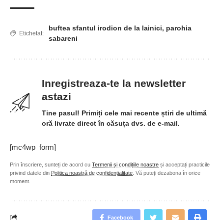
buftea sfantul irodion de la lainici
,
parohia
Etichetat:
sabareni
Inregistreaza-te la newsletter
astazi
Tine pasul! Primiți cele mai recente știri de ultimă
oră livrate direct în căsuța dvs. de e-mail.
[mc4wp_form]
Prin înscriere, sunteți de acord cu
Termenii și condițiile noastre
și acceptați practicile
privind datele din
Politica noastră de confidențialitate
. Vă puteți dezabona în orice
moment.
Facebook