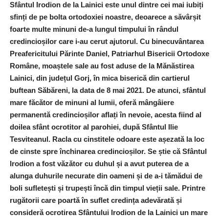
Sfântul Irodion de la Lainici este unul dintre cei mai iubiți
sfinți de pe bolta ortodoxiei noastre, deoarece a săvârșit
foarte multe minuni de-a lungul timpului în rândul
credincioșilor care ­i-au cerut ajutorul.
Cu binecuvântarea
Preafericitului Părinte Daniel, Patriarhul Bisericii Ortodoxe
Române, moaștele sale au fost aduse de la Mănăstirea
Lainici, din județul Gorj, în mica biserică din cartierul
buftean Săbăreni, la data de 8 mai 2021. De atunci, sfântul
mare făcător de minuni al lumii, oferă mângâiere
permanentă credincioșilor aflați în nevoie, acesta fiind al
doilea sfânt ocrotitor al parohiei, după Sfântul Ilie
Tesviteanul. Racla cu cinstitele odoare este așezată la loc
de cinste spre închinarea credincioșilor.
Se știe că Sfântul
Irodion a fost văzător cu duhul și a avut puterea de a
alunga duhurile necurate din oameni și de a-i tămădui de
boli sufletești și trupești încă din timpul vieții sale. Printre
rugătorii care poartă în suflet credința adevărată și
consideră ocrotirea Sfântului Irodion de la Lainici un mare