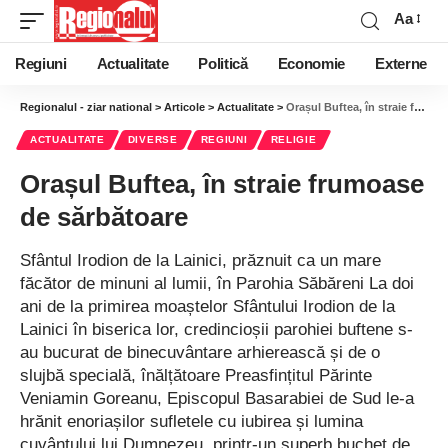
Aa
Regiuni
Actualitate
Politică
Economie
Externe
Regionalul - ziar national
>
Articole
>
Actualitate
>
Orașul Buftea, în straie frumoase de sărbătoare
ACTUALITATE
DIVERSE
REGIUNI
RELIGIE
Orașul Buftea, în straie frumoase
de sărbătoare
Sfântul Irodion de la Lainici, prăznuit ca un mare
făcător de minuni al lumii, în Parohia Săbăreni La doi
ani de la primirea moaștelor Sfântului Irodion de la
Lainici în biserica lor, credincioșii parohiei buftene s-
au bucurat de binecuvântare arhierească și de o
slujbă specială, înălțătoare Preasfințitul Părinte
Veniamin Goreanu, Episcopul Basarabiei de Sud le-a
hrănit enoriașilor sufletele cu iubirea și lumina
cuvântului lui Dumnezeu, printr-un superb buchet de