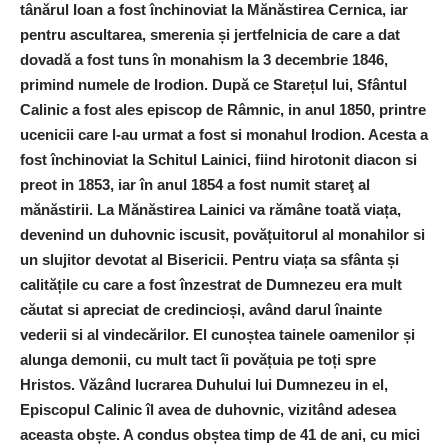
tânărul Ioan a fost închinoviat la Mănăstirea Cernica, iar
pentru ascultarea, smerenia și jertfelnicia de care a dat
dovadă a fost tuns în monahism la 3 decembrie 1846,
primind numele de Irodion. După ce Starețul lui, Sfântul
Calinic a fost ales episcop de Râmnic, in anul 1850, printre
ucenicii care l-au urmat a fost si monahul Irodion. Acesta a
fost închinoviat la Schitul Lainici, fiind hirotonit diacon si
preot in 1853, iar în anul 1854 a fost numit stareţ al
mănăstirii. La Mănăstirea Lainici va rămâne toată viața,
devenind un duhovnic iscusit, povățuitorul al monahilor si
un slujitor devotat al Bisericii. Pentru viața sa sfânta și
calitățile cu care a fost înzestrat de Dumnezeu era mult
căutat si apreciat de credincioși, având darul înainte
vederii si al vindecărilor. El cunoștea tainele oamenilor și
alunga demonii, cu mult tact îi povățuia pe toți spre
Hristos. Văzând lucrarea Duhului lui Dumnezeu in el,
Episcopul Calinic îl avea de duhovnic, vizitând adesea
aceasta obște. A condus obștea timp de 41 de ani, cu mici