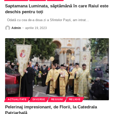
Saptamana Luminata, săptămână în care Raiul este
deschis pentru toți
Odată cu cea de-a doua zi a Sfintelor Paști, am intrat
…
Admin
aprilie 19, 2023
ACTUALITATE
DIVERSE
REGIUNI
RELIGIE
Pelerinaj impresionant, de Florii, la Catedrala
Patriarhală