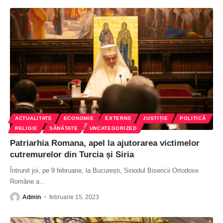
ACTUALITATE
ECONOMIE
EXTERNE
JUSTIȚIE
POLITICĂ
RELIGIE
SĂNĂTATE
UNCATEGORIZED
Patriarhia Romana, apel la ajutorarea victimelor
cutremurelor din Turcia și Siria
Întrunit joi, pe 9 februarie, la București, Sinodul Bisericii Ortodoxe
Române a
…
Admin
februarie 15, 2023