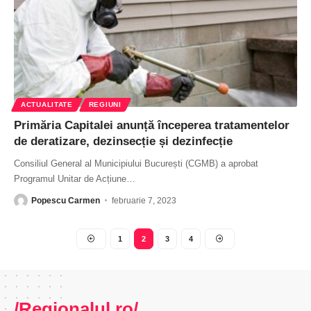
ACTUALITATE
REGIUNI
Primăria Capitalei anunță începerea tratamentelor
de deratizare, dezinsecție și dezinfecție
Consiliul General al Municipiului București (CGMB) a aprobat
Programul Unitar de Acțiune
…
Popescu Carmen
februarie 7, 2023
1
2
3
4
/Regionalul.ro/