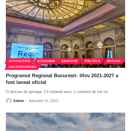
ACTUALITATE
ECONOMIE
EDUCATIE
POLITICĂ
REGIUNI
UNCATEGORIZED
Programul Regional București- Ilfov 2021-2027 a
fost lansat oficial
O alocare de aproape 1,5 miliarde euro, o creștere de trei ori
…
Admin
februarie 15, 2023