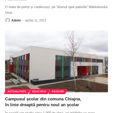
O mare de preoți și credincioși, pe ”drumul spre patimile” Mântuitorului
Iisus
…
Admin
aprilie 11, 2023
ACTUALITATE
EDUCATIE
REGIUNI
Campusul şcolar din comuna Chiajna,
în linie dreaptă pentru noul an şcolar
În școală vor studia circa 1.000 de elevi, iar grădinița va avea
…