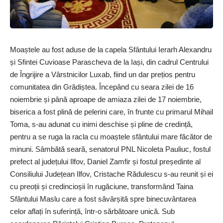
Moaștele au fost aduse de la capela Sfântului Ierarh Alexandru
și Sfintei Cuvioase Parascheva de la Iași, din cadrul Centrului
de Îngrijire a Vârstnicilor Luxab, fiind un dar prețios pentru
comunitatea din Grădiștea. Începând cu seara zilei de 16
noiembrie și până aproape de amiaza zilei de 17 noiembrie,
biserica a fost plină de pelerini care, în frunte cu primarul Mihail
Toma, s-au adunat cu inimi deschise și pline de credință,
pentru a se ruga la racla cu moaștele sfântului mare făcător de
minuni. Sâmbătă seară, senatorul PNL Nicoleta Pauliuc, fostul
prefect al județului Ilfov, Daniel Zamfir și fostul președinte al
Consiliului Județean Ilfov, Cristache Rădulescu s-au reunit și ei
cu preoții și credincioșii în rugăciune, transformând Taina
Sfântului Maslu care a fost săvârșită spre binecuvântarea
celor aflați în suferință, într-o sărbătoare unică. Sub