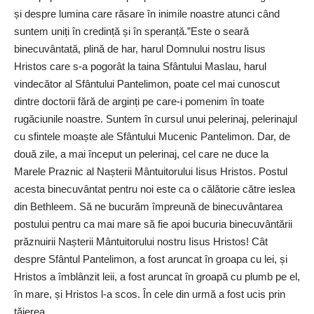
și despre lumina care răsare în inimile noastre atunci când
suntem uniți în credință și în speranță.”Este o seară
binecuvântată, plină de har, harul Domnului nostru Iisus
Hristos care s-a pogorât la taina Sfântului Maslau, harul
vindecător al Sfântului Pantelimon, poate cel mai cunoscut
dintre doctorii fără de arginți pe care-i pomenim în toate
rugăciunile noastre. Suntem în cursul unui pelerinaj, pelerinajul
cu sfintele moaște ale Sfântului Mucenic Pantelimon. Dar, de
două zile, a mai început un pelerinaj, cel care ne duce la
Marele Praznic al Nașterii Mântuitorului Iisus Hristos. Postul
acesta binecuvântat pentru noi este ca o călătorie către ieslea
din Bethleem. Să ne bucurăm împreună de binecuvântarea
postului pentru ca mai mare să fie apoi bucuria binecuvântării
prăznuirii Nașterii Mântuitorului nostru Iisus Hristos! Cât
despre Sfântul Pantelimon, a fost aruncat în groapa cu lei, și
Hristos a îmblânzit leii, a fost aruncat în groapă cu plumb pe el,
în mare, și Hristos l-a scos. În cele din urmă a fost ucis prin
tăierea