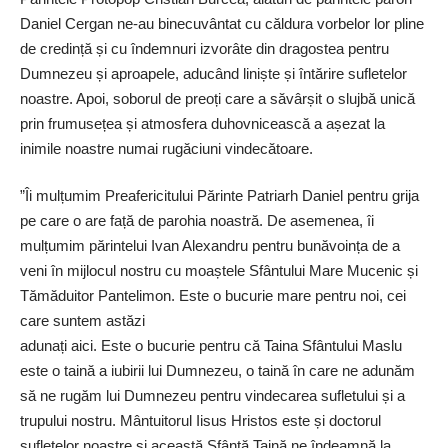
Daniel Cergan ne-au binecuvântat cu căldura vorbelor lor pline
de credință și cu îndemnuri izvorâte din dragostea pentru
Dumnezeu și aproapele, aducând liniște și întărire sufletelor
noastre. Apoi, soborul de preoți care a săvârșit o slujbă unică
prin frumusețea și atmosfera duhovnicească a așezat la
inimile noastre numai rugăciuni vindecătoare.
”Îi mulțumim Preafericitului Părinte Patriarh Daniel pentru grija
pe care o are față de parohia noastră. De asemenea, îi
mulțumim părintelui Ivan Alexandru pentru bunăvoința de a
veni în mijlocul nostru cu moaștele Sfântului Mare Mucenic și
Tămăduitor Pantelimon. Este o bucurie mare pentru noi, cei
care suntem astăzi
adunați aici. Este o bucurie pentru că Taina Sfântului Maslu
este o taină a iubirii lui Dumnezeu, o taină în care ne adunăm
să ne rugăm lui Dumnezeu pentru vindecarea sufletului și a
trupului nostru. Mântuitorul Iisus Hristos este și doctorul
sufletelor noastre și această Sfântă Taină ne îndeamnă la