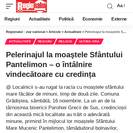
Aa
Regiuni
Actualitate
Politică
Economie
Externe
Regionalul - ziar national
>
Articole
>
Actualitate
>
Pelerinajul la moaştele Sfântului Pantelimon – o întâlnire vindecătoare cu credința
ACTUALITATE
REGIUNI
RELIGIE
ULTIMA ORA
Pelerinajul la moaştele Sfântului
Pantelimon – o întâlnire
vindecătoare cu credința
@ Localnicii s-au rugat la racla cu moaștele sfântului
mare făcător de minuni, timp de două zile. Comuna
Grădiștea, sâmbătă, 16 noiembrie. La un an de la
târnosirea bisericii Parohiei Grecii de Sus, credincioșii
din această mică localitate au trăit o adevărată
minune, primind în mijlocul lor moaștele Sfântului
Mare Mucenic Pantelimon, tămăduitorul bolnavilor,