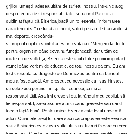
grijilor lumești, adesea uităm de sufletul nostru. Într-un dialog
despre educație și responsabilitate, senatorul Pauliuc a
subliniat faptul că Biserica joacă un rol esențial în formarea
caracterului și în educația omului, valori pe care le transmite și
mai departe, crescându-
și propriul copil în spiritul acestor învățături. ”Mergem la doctor
pentru organism când ceva nu funcționează, dar uităm de
multe ori de suflet și, Biserica este unul dintre pilonii importanți
atunci când vorbim de educație, de totul nostru ca om. Eu am
fost crescută cu dragoste de Dumnezeu pentru că bunicul
meu a fost dascăl. Am crescut cu poveștile cu Iisus Hristos,
cu cele zece porunci, în spiritul recunoașterii și al
responsabilității. Așa îmi cresc și eu, la rândul meu copilul, să
fie responsabil, să-și asume atunci când greșește sau când
face o faptă bună. Pentru mine, biserica este locul unde mă
adun. Cuvintele preoților care spun că dragostea este veșnică
sau că biserica este casa sufletului sunt lucruri în care eu cred
foarte mult. Cred în puterea bisericii, în menirea preoților”, ne-a