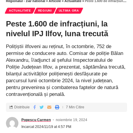
Regionalul - ziar national
>
Articole
>
Actualitate
>
Peste 1.600 de infracțiuni, la nivelul IPJ Ilfov, luna trecută
ACTUALITATE
REGIUNI
ULTIMA ORA
Peste 1.600 de infracțiuni, la
nivelul IPJ Ilfov, luna trecută
Polițiștii ilfoveni au reținut, în octombrie, 752 de
permise de conducere auto. Comisar de poliție Bălan
Alexandru, î/adjunct al șefului Inspectoratului de
Poliție Județean Ilfov, a prezentat, săptămâna trecută,
bilanțul activităților polițienești desfășurate pe
parcursul lunii octombrie 2024, la nivel județean,
pentru prevenirea și combaterea faptelor de natură
contravențională și penală.
Distribuie
7 Min Citire
Popescu Carmen
noiembrie 19, 2024
Incarcat 2024/11/19 at 4:57 PM