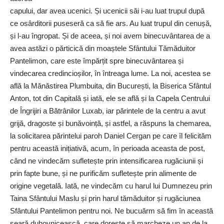
capului, dar avea ucenici. Și ucenicii săi i-au luat trupul după
ce osârditorii puseseră ca să fie ars. Au luat trupul din cenușă,
și l-au îngropat. Și de aceea, și noi avem binecuvântarea de a
avea astăzi o părticică din moaștele Sfântului Tămăduitor
Pantelimon, care este împărțit spre binecuvântarea și
vindecarea credincioșilor, în întreaga lume. La noi, acestea se
află la Mănăstirea Plumbuita, din București, la Biserica Sfântul
Anton, tot din Capitală și iată, ele se află și la Capela Centrului
de Îngrijiri a Bătrânilor Luxab, iar părintele de la centru a avut
grijă, dragoste și bunăvoință, și astfel, a răspuns la chemarea,
la solicitarea părintelui paroh Daniel Cergan pe care îl felicităm
pentru această inițiativă, acum, în perioada aceasta de post,
când ne vindecăm sufletește prin intensificarea rugăciunii și
prin fapte bune, și ne purificăm sufletește prin alimente de
origine vegetală. Iată, ne vindecăm cu harul lui Dumnezeu prin
Taina Sfântului Maslu și prin harul tămăduitor și rugăciunea
Sfântului Pantelimon pentru noi. Ne bucuărm să fim în această
seară duhovnicească, care dorește să marcheze un an de la