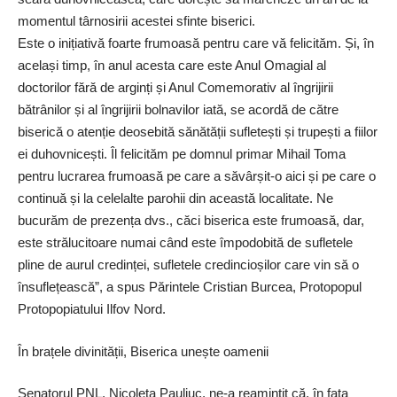
momentul târnosirii acestei sfinte biserici.
Este o inițiativă foarte frumoasă pentru care vă felicităm. Și, în
același timp, în anul acesta care este Anul Omagial al
doctorilor fără de arginți și Anul Comemorativ al îngrijirii
bătrânilor și al îngrijirii bolnavilor iată, se acordă de către
biserică o atenție deosebită sănătății sufletești și trupești a fiilor
ei duhovnicești. Îl felicităm pe domnul primar Mihail Toma
pentru lucrarea frumoasă pe care a săvârșit-o aici și pe care o
continuă și la celelalte parohii din această localitate. Ne
bucurăm de prezența dvs., căci biserica este frumoasă, dar,
este strălucitoare numai când este împodobită de sufletele
pline de aurul credinței, sufletele credincioșilor care vin să o
însuflețească”, a spus Părintele Cristian Burcea, Protopopul
Protopopiatului Ilfov Nord.
În brațele divinității, Biserica unește oamenii
Senatorul PNL, Nicoleta Pauliuc, ne-a reamintit că, în fața