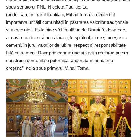
spus senatorul PNL, Nicoleta Pauliuc. La
rândul său, primarul localității, Mihail Toma, a evidențiat
importanța unității comunității în păstrarea valorilor tradiționale
și a credinței. ”Este bine să fim alături de Biserică, deoarece,
aceasta nu doar că ne călăuzește spiritual, ci ne și unește ca
oameni, în jurul valorilor de iubire, respect și responsabilitate
față de semeni. Doar prin comuniune și sprijin reciproc putem
construi o comunitate puternică, ancorată în principiile
creștine”, ne-a spus primarul Mihail Toma.