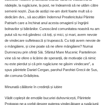
nădejde, la rugăciune, la post, ne îndeamnă să ne uităm către
semenii noștri. Ziua de astăzi ne-am dorit foarte mult să o
dedicăm dvs., să ascultăm îndemnul Preafericitului Părinte
Patriarh care a închinat anul acesta omagierii și îngrijirii
bolnavilor și bătrânilor. Cunoscând comunitatea noastră nu am
putut să nu mă gândesc că toți, și mici, și mari, avem nevoie
de vindecare sufletească și trupească. Cu toții avem nevoie de
o mângâiere, și cine poate să ne ofere mângâiere? Numai
Dumnezeu prin sfinții Săi. Sfântul Mare Mucenic Pantelimon
vine să ne ofere o licărire de speranță, de motivație că nimic
nu este pierdut și că prin rugăciune ne găsim vindecare”, a
spus părintele Daniel Cergan, parohul Parohiei Grecii de Sus,
din comuna Grădiștea.
Minunată călătorie în credință și iubire
Vădit copleșit de emoțiile bucuriei duhovnicești, Părintele
Protopop ne-a vorbit despre puterea vindecătoare a rugăciunii