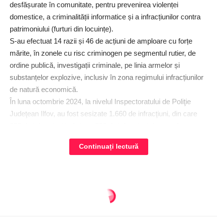
desfășurate în comunitate, pentru prevenirea violenței
domestice, a criminalității informatice și a infracțiunilor contra
patrimoniului (furturi din locuințe).
S-au efectuat 14 razii și 46 de acțiuni de amploare cu forțe
mărite, în zonele cu risc criminogen pe segmentul rutier, de
ordine publică, investigații criminale, pe linia armelor și
substanțelor explozive, inclusiv în zona regimului infracțiunilor
de natură economică.
În luna octombrie 2024, la nivelul Inspectoratului de Poliţie
Judeţean Ilfov, au fost sesizate 1.660 de infracţiuni, din care
958 de infracțiuni judiciare, 286 de infracțiuni de natură
economică și 416 infracțiuni de altă natură. Din totalul
Continuați lectură
infracțiunilor sesizate, 116 sunt infracţiuni stradale. Polițiștii
criminaliști din IPJ Ilfov au efectuat 332 cercetări la fața locului,
au descoperit și ridicat 149 de urme și mijloace materiale de
probă, de toate genurile (biologice, microurme, înscrisuri și
Regionalul - ziar national
>
Articole
>
Actualitate
>
Din 16 octombrie, s-au efectuat primele autorizări pentru plățile în avans, Campania 2024
urme traseologice) și, prin mijloace criminalistice au identificat
14 persoane – în 13 cauze penale.
ACTUALITATE
AGRICULTURĂ
REGIUNI
ULTIMA ORA