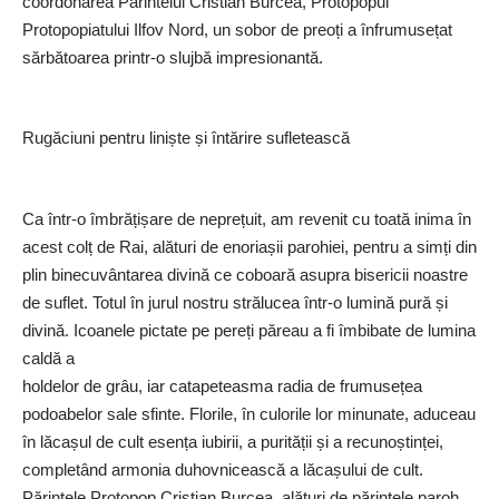
coordonarea Părintelui Cristian Burcea, Protopopul
Protopopiatului Ilfov Nord, un sobor de preoți a înfrumusețat
sărbătoarea printr-o slujbă impresionantă.
Rugăciuni pentru liniște și întărire sufletească
Ca într-o îmbrățișare de neprețuit, am revenit cu toată inima în
acest colț de Rai, alături de enoriașii parohiei, pentru a simți din
plin binecuvântarea divină ce coboară asupra bisericii noastre
de suflet. Totul în jurul nostru strălucea într-o lumină pură și
divină. Icoanele pictate pe pereți păreau a fi îmbibate de lumina
caldă a
holdelor de grâu, iar catapeteasma radia de frumusețea
podoabelor sale sfinte. Florile, în culorile lor minunate, aduceau
în lăcașul de cult esența iubirii, a purității și a recunoștinței,
completând armonia duhovnicească a lăcașului de cult.
Părintele Protopop Cristian Burcea, alături de părintele paroh