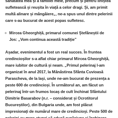
sănătatea mea și a familiei mele, precum și pentru liniștea
sufletească și reușita în viață a celor dragi. Și, am primit
multă alinare și mângâiere
„, ne-a spus unul dintre pelerinii
care s-au bucurat de acest popas sufletesc.
Mircea Gheorghiță, primarul comunei Ștefăneștii de
Jos:
„Vom continua această tradiție”
Așadar, evenimentul a fost un real succes. În fruntea
credincioșilor s-a aflat chiar primarul Mircea Gheorghiță,
mare iubitor de cultură și neam.
„
Primul pelerinaj l-am
organizat în anul 2017, la Mănăstirea Sfânta Cuvioasă
Parascheva, de la Iași, unde ne-am bucurat de prezența a
peste 600 de credincioși. În următorul an, am făcut un
pelerinaj într-un frumos locaș de cult închinat Sfântului
Dimitrie Basarabov (n.r. – considerat și Ocrotitorul
Bucureștilor), din Bulgaria unde, am fost plăcut
impresionați de numărul mare de credincioși. Peste 500 de
pelerini au mers atunci să aducă rugăciune și închinare