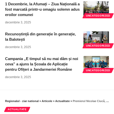
1 Decembrie, la Afumați – Ziua Națională a
fost marcată printr-u omagiu solemn adus
eroilor comunei
UNCATEGORIZED
decembrie 3, 2025
Recunoștință din generație în generație,
la Balotești
UNCATEGORIZED
decembrie 3, 2025
Campania „E timpul să nu mai dăm și noi
ceva” a ajuns la Școala de Aplicație
pentru Ofițeri a Jandarmeriei Române
UNCATEGORIZED
decembrie 3, 2025
Regionalul - ziar national
>
Articole
>
Actualitate
>
Premierul Nicolae Ciucă, de Ziua Mondială a Sănătății: „Sănătatea românilor nu poate și nu trebuie să aștepte, este un obiectiv prioritar pentru Guvern”
ACTUALITATE