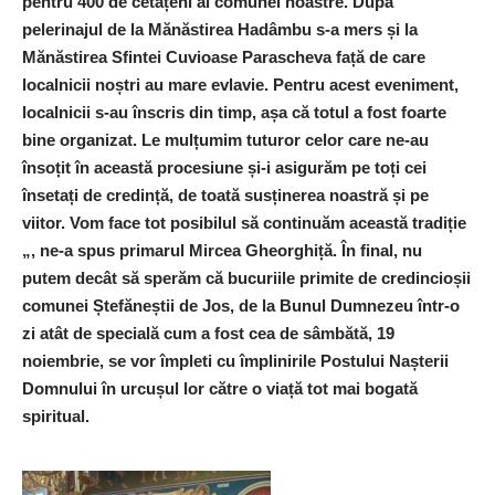
pentru 400 de cetățeni ai comunei noastre. După
pelerinajul de la Mănăstirea Hadâmbu s-a mers și la
Mănăstirea Sfintei Cuvioase Parascheva față de care
localnicii noștri au mare evlavie. Pentru acest eveniment,
localnicii s-au înscris din timp, așa că totul a fost foarte
bine organizat. Le mulțumim tuturor celor care ne-au
însoțit în această procesiune și-i asigurăm pe toți cei
însetați de credință, de toată susținerea noastră și pe
viitor. Vom face tot posibilul să continuăm această tradiție
„, ne-a spus primarul Mircea Gheorghiță. În final, n
u
putem decât să sperăm că bucuriile primite de credincioșii
comunei Ștefăneștii de Jos, de la Bunul Dumnezeu într-o
zi atât de specială cum a fost cea de sâmbătă, 19
noiembrie, se vor împleti cu împlinirile Postului Nașterii
Domnului în urcușul lor către o viață tot mai bogată
spiritual.