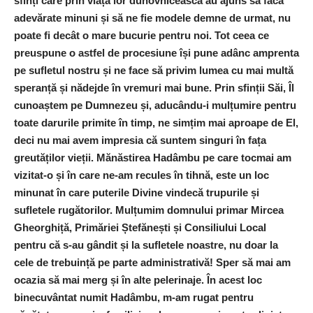
sfinți care prin viața lor duhovnicească au ajuns să facă
adevărate minuni și să ne fie modele demne de urmat, nu
poate fi decât o mare bucurie pentru noi. Tot ceea ce
preuspune o astfel de procesiune își pune adânc amprenta
pe sufletul nostru și ne face să privim lumea cu mai multă
speranță și nădejde în vremuri mai bune. Prin sfinții Săi, Îl
cunoaștem pe Dumnezeu și, aducându-i mulțumire pentru
toate darurile primite în timp, ne simțim mai aproape de El,
deci nu mai avem impresia că suntem singuri în fața
greutăților vieții. Mănăstirea Hadâmbu pe care tocmai am
vizitat-o și în care ne-am recules în tihnă, este un loc
minunat în care puterile Divine vindecă trupurile și
sufletele rugătorilor. Mulțumim domnului primar Mircea
Gheorghiță, Primăriei Ștefănești și Consiliului Local
pentru că s-au gândit și la sufletele noastre, nu doar la
cele de trebuință pe parte administrativă! Sper să mai am
ocazia să mai merg și în alte pelerinaje. În acest loc
binecuvântat numit Hadâmbu, m-am rugat pentru