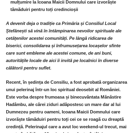
mulțumire la Icoana Maicii Domnului care izvorăște
tămăduiri pentru toți credincioșii
A devenit deja o tradiție ca Primăria și Consiliul Local
Ștefănești să vină în întâmpinarea nevoilor spirituale ale
cetățenilor acestei comunități. Pe lângă ridicarea de
biserici, consolidarea și înfrumusețarea locașelor sfinte
care sunt embleme ale acestei comune, de ani buni,
autoritățile locale de aici îi invită pe localnici în diverse
călătorii pentru suflet.
Recent, în ședința de Consiliu, a fost aprobată organizarea
unui pelerinaj într-un loc spiritual deosebit al României.
Este vorba despre frumoasa și binecuvântata Mănăstire
Hadâmbu, ale cărei ziduri adăpostesc un mare dar al lui
Dumnezeu pentru oameni, Icoana Maicii Domnului care
izvorăște tămăduiri pentru toți cei ce se roagă cu dreaptă
credință. Pelerinajul care a avut loc weekend-ul trecut, mai