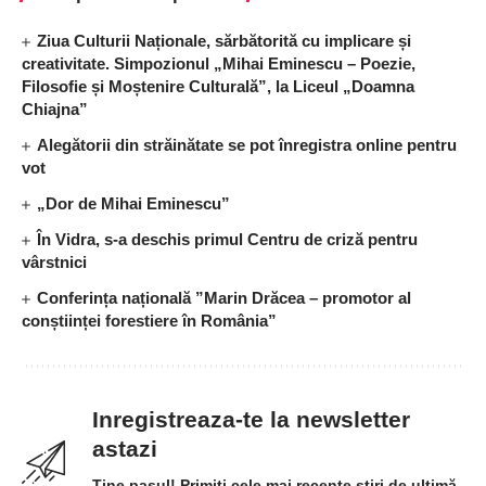
Ziua Culturii Naționale, sărbătorită cu implicare și
creativitate. Simpozionul „Mihai Eminescu – Poezie,
Filosofie și Moștenire Culturală”, la Liceul „Doamna
Chiajna”
Alegătorii din străinătate se pot înregistra online pentru
vot
„Dor de Mihai Eminescu”
În Vidra, s-a deschis primul Centru de criză pentru
vârstnici
Conferința națională ”Marin Drăcea – promotor al
conștiinței forestiere în România”
Inregistreaza-te la newsletter
astazi
Tine pasul! Primiți cele mai recente știri de ultimă