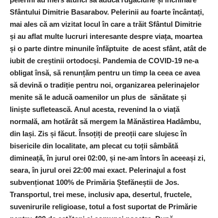
Sfântului Dimitrie Basarabov. Pelerinii au foarte încântați,
mai ales că am vizitat locul în care a trăit Sfântul Dimitrie
și au aflat multe lucruri interesante despre viața, moartea
și o parte dintre minunile înfăptuite de acest sfânt, atât de
iubit de creștinii ortodocși. Pandemia de COVID-19 ne-a
obligat însă, să renunțăm pentru un timp la ceea ce avea
să devină o tradiție pentru noi, organizarea pelerinajelor
menite să le aducă oamenilor un plus de sănătate și
liniște sufletească. Anul acesta, revenind la o viață
normală, am hotărât să mergem la Mănăstirea Hadâmbu,
din Iași. Zis și făcut. Însoțiți de preoții care slujesc în
bisericile din localitate, am plecat cu toții sâmbătă
dimineață, în jurul orei 02:00, și ne-am întors în aceeași zi,
seara, în jurul orei 22:00 mai exact. Pelerinajul a fost
subvenționat 100% de Primăria Ștefăneștii de Jos.
Transportul, trei mese, inclusiv apa, desertul, fructele,
suvenirurile religioase, totul a fost suportat de Primărie