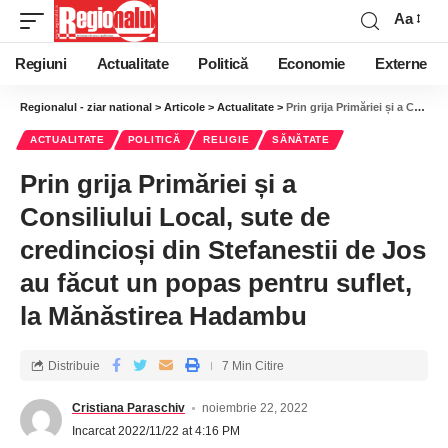
Aa
Regiuni
Actualitate
Politică
Economie
Externe
Regionalul - ziar national
>
Articole
>
Actualitate
>
Prin grija Primăriei și a Consiliului Local, sute de credincioși din Stefanestii de Jos au făcut un popas pentru suflet, la Mănăstirea Hadambu
ACTUALITATE
POLITICĂ
RELIGIE
SĂNĂTATE
Prin grija Primăriei și a
Consiliului Local, sute de
credincioși din Stefanestii de Jos
au făcut un popas pentru suflet,
la Mănăstirea Hadambu
Distribuie
7 Min Citire
Cristiana Paraschiv
noiembrie 22, 2022
Incarcat 2022/11/22 at 4:16 PM