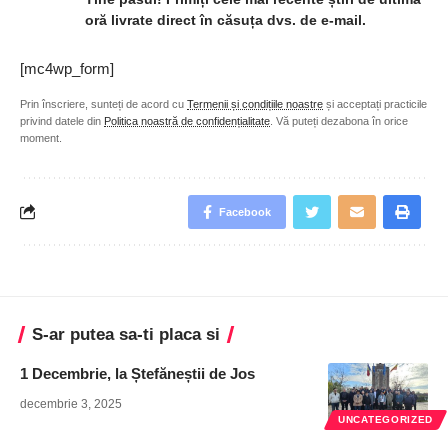
oră livrate direct în căsuța dvs. de e-mail.
[mc4wp_form]
Prin înscriere, sunteți de acord cu
Termenii și condițiile noastre
și acceptați practicile
privind datele din
Politica noastră de confidențialitate
. Vă puteți dezabona în orice
moment.
Facebook
S-ar putea sa-ti placa si
1 Decembrie, la Ștefăneștii de Jos
decembrie 3, 2025
UNCATEGORIZED