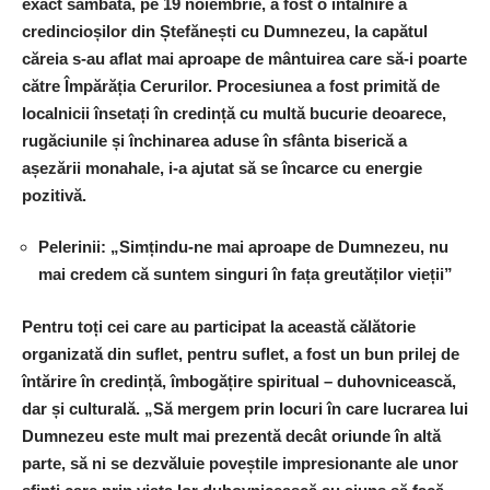
exact sâmbătă, pe 19 noiembrie, a fost o întâlnire a
credincioșilor din Ștefănești cu Dumnezeu, la capătul
căreia s-au aflat mai aproape de mântuirea care să-i poarte
către Împărăția Cerurilor. Procesiunea a fost primită de
localnicii însetați în credință cu multă bucurie deoarece,
rugăciunile și închinarea aduse în sfânta biserică a
așezării monahale, i-a ajutat să se încarce cu energie
pozitivă.
Pelerinii:
„Simțindu-ne mai aproape de Dumnezeu, nu
mai credem că suntem singuri în fața greutăților vieții”
Pentru toți cei care au participat la această călătorie
organizată din suflet, pentru suflet, a fost un bun prilej de
întărire în credință, îmbogățire spiritual – duhovnicească,
dar și culturală.
„
Să mergem prin locuri în care lucrarea lui
Dumnezeu este mult mai prezentă decât oriunde în altă
parte, să ni se dezvăluie poveștile impresionante ale unor