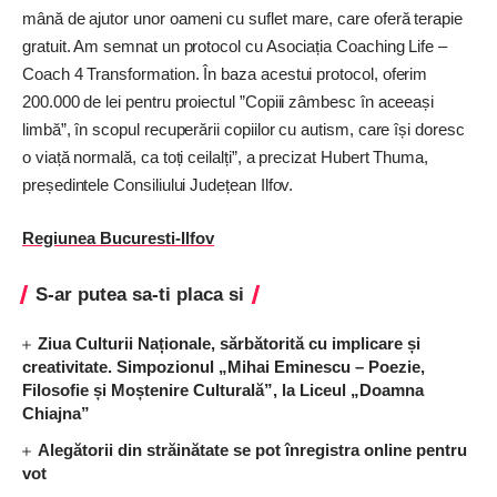
mână de ajutor unor oameni cu suflet mare, care oferă terapie
gratuit. Am semnat un protocol cu Asociația Coaching Life –
Coach 4 Transformation. În baza acestui protocol, oferim
200.000 de lei pentru proiectul ”Copiii zâmbesc în aceeași
limbă”, în scopul recuperării copiilor cu autism, care își doresc
o viață normală, ca toți ceilalți”, a precizat Hubert Thuma,
președintele Consiliului Județean Ilfov.
Regiunea Bucuresti-Ilfov
S-ar putea sa-ti placa si
Ziua Culturii Naționale, sărbătorită cu implicare și
creativitate. Simpozionul „Mihai Eminescu – Poezie,
Filosofie și Moștenire Culturală”, la Liceul „Doamna
Chiajna”
Alegătorii din străinătate se pot înregistra online pentru
vot