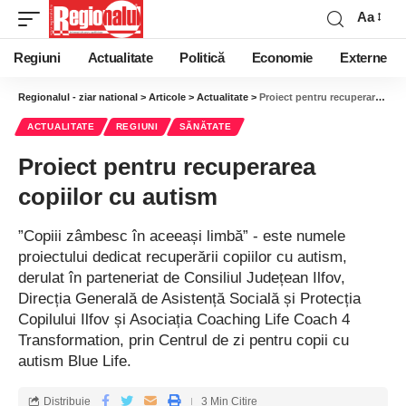
Aa
Regiuni
Actualitate
Politică
Economie
Externe
Regionalul - ziar national
>
Articole
>
Actualitate
>
Proiect pentru recuperarea copiilor cu autism
ACTUALITATE
REGIUNI
SĂNĂTATE
Proiect pentru recuperarea
copiilor cu autism
”Copiii zâmbesc în aceeași limbă” - este numele
proiectului dedicat recuperării copiilor cu autism,
derulat în parteneriat de Consiliul Județean Ilfov,
Direcția Generală de Asistență Socială și Protecția
Copilului Ilfov și Asociația Coaching Life Coach 4
Transformation, prin Centrul de zi pentru copii cu
autism Blue Life.
Distribuie
3 Min Citire