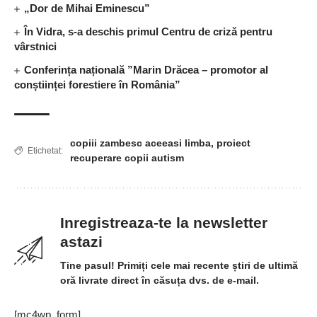
„Dor de Mihai Eminescu”
În Vidra, s-a deschis primul Centru de criză pentru
vârstnici
Conferința națională ”Marin Drăcea – promotor al
conștiinței forestiere în România”
copiii zambesc aceeasi limba
,
proiect
Etichetat:
recuperare copii autism
Inregistreaza-te la newsletter
astazi
Tine pasul! Primiți cele mai recente știri de ultimă
oră livrate direct în căsuța dvs. de e-mail.
[mc4wp_form]