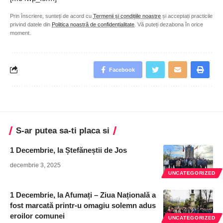
Prin înscriere, sunteți de acord cu
Termenii și condițiile noastre
și acceptați practicile
privind datele din
Politica noastră de confidențialitate
. Vă puteți dezabona în orice
moment.
Facebook
S-ar putea sa-ti placa si
1 Decembrie, la Ștefăneștii de Jos
decembrie 3, 2025
UNCATEGORIZED
1 Decembrie, la Afumați – Ziua Națională a
fost marcată printr-u omagiu solemn adus
eroilor comunei
UNCATEGORIZED