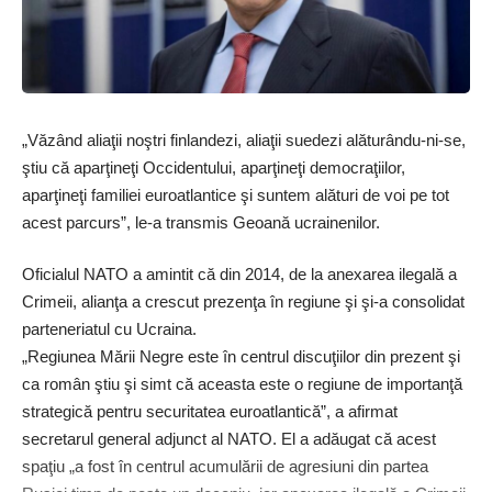
„Văzând aliaţii noştri finlandezi, aliaţii suedezi alăturându-ni-se,
ştiu că aparţineţi Occidentului, aparţineţi democraţiilor,
aparţineţi familiei euroatlantice şi suntem alături de voi pe tot
acest parcurs”, le-a transmis Geoană ucrainenilor.
Oficialul NATO a amintit că din 2014, de la anexarea ilegală a
Crimeii, alianţa a crescut prezenţa în regiune şi şi-a consolidat
parteneriatul cu Ucraina.
„Regiunea Mării Negre este în centrul discuţiilor din prezent şi
ca român ştiu şi simt că aceasta este o regiune de importanţă
strategică pentru securitatea euroatlantică”, a afirmat
secretarul general adjunct al NATO. El a adăugat că acest
spaţiu „a fost în centrul acumulării de agresiuni din partea