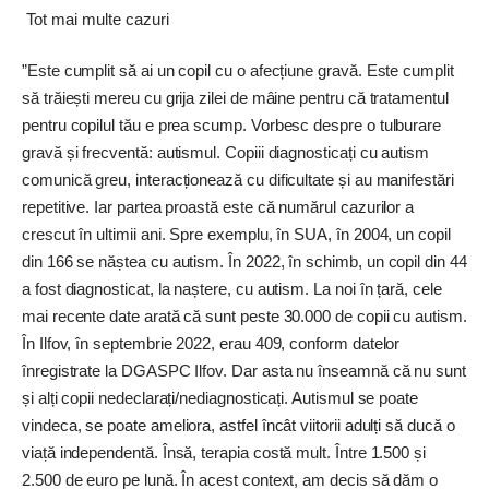
Tot mai multe cazuri
”Este cumplit să ai un copil cu o afecțiune gravă. Este cumplit
să trăiești mereu cu grija zilei de mâine pentru că tratamentul
pentru copilul tău e prea scump. Vorbesc despre o tulburare
gravă și frecventă: autismul. Copiii diagnosticați cu autism
comunică greu, interacționează cu dificultate și au manifestări
repetitive. Iar partea proastă este că numărul cazurilor a
crescut în ultimii ani. Spre exemplu, în SUA, în 2004, un copil
din 166 se năștea cu autism. În 2022, în schimb, un copil din 44
a fost diagnosticat, la naștere, cu autism. La noi în țară, cele
mai recente date arată că sunt peste 30.000 de copii cu autism.
În Ilfov, în septembrie 2022, erau 409, conform datelor
înregistrate la DGASPC Ilfov. Dar asta nu înseamnă că nu sunt
și alți copii nedeclarați/nediagnosticați. Autismul se poate
vindeca, se poate ameliora, astfel încât viitorii adulți să ducă o
viață independentă. Însă, terapia costă mult. Între 1.500 și
2.500 de euro pe lună. În acest context, am decis să dăm o