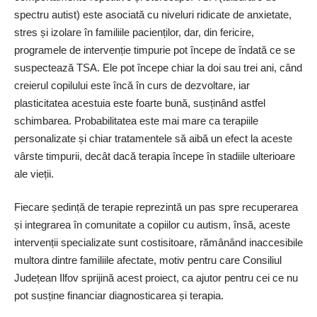
spectru autist) este asociată cu niveluri ridicate de anxietate,
stres și izolare în familiile pacienților, dar, din fericire,
programele de intervenție timpurie pot începe de îndată ce se
suspectează TSA. Ele pot începe chiar la doi sau trei ani, când
creierul copilului este încă în curs de dezvoltare, iar
plasticitatea acestuia este foarte bună, susținând astfel
schimbarea. Probabilitatea este mai mare ca terapiile
personalizate și chiar tratamentele să aibă un efect la aceste
vârste timpurii, decât dacă terapia începe în stadiile ulterioare
ale vieții.
Fiecare ședință de terapie reprezintă un pas spre recuperarea
și integrarea în comunitate a copiilor cu autism, însă, aceste
intervenții specializate sunt costisitoare, rămânând inaccesibile
multora dintre familiile afectate, motiv pentru care Consiliul
Județean Ilfov sprijină acest proiect, ca ajutor pentru cei ce nu
pot susține financiar diagnosticarea și terapia.