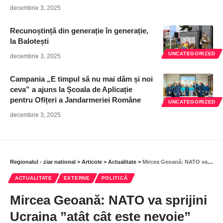
decembrie 3, 2025
Recunoștință din generație în generație,
la Balotești
UNCATEGORIZED
decembrie 3, 2025
Campania „E timpul să nu mai dăm și noi
ceva” a ajuns la Școala de Aplicație
pentru Ofițeri a Jandarmeriei Române
UNCATEGORIZED
decembrie 3, 2025
Regionalul - ziar national
>
Articole
>
Actualitate
>
Mircea Geoană: NATO va sprijini Ucraina ”atât cât este nevoie”
ACTUALITATE
EXTERNE
POLITICĂ
Mircea Geoană: NATO va sprijini
Ucraina ”atât cât este nevoie”