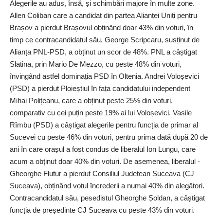
Alegerile au adus, însă, și schimbări majore în multe zone.
Allen Coliban care a candidat din partea Alianței Uniți pentru
Brașov a pierdut Brașovul obținând doar 43% din voturi, în
timp ce contracandidatul său, George Scripcaru, susținut de
Alianța PNL-PSD, a obținut un scor de 48%. PNL a câștigat
Slatina, prin Mario De Mezzo, cu peste 48% din voturi,
învingând astfel dominația PSD în Oltenia. Andrei Voloșevici
(PSD) a pierdut Ploieștiul în fața candidatului independent
Mihai Polițeanu, care a obținut peste 25% din voturi,
comparativ cu cei puțin peste 19% ai lui Voloșevici. Vasile
Rîmbu (PSD) a câștigat alegerile pentru funcția de primar al
Sucevei cu peste 46% din voturi, pentru prima dată după 20 de
ani în care orașul a fost condus de liberalul Ion Lungu, care
acum a obținut doar 40% din voturi. De asemenea, liberalul ­
Gheorghe Flutur a pierdut Consiliul Județean Suceava (CJ
Suceava), obținând votul încrederii a numai 40% din alegători.
Contracandidatul său, pesedistul Gheorghe Șoldan, a câștigat
funcția de președinte CJ Suceava cu peste 43% din voturi.