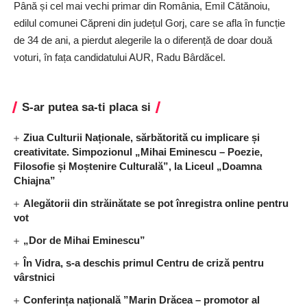
Până și cel mai vechi primar din România, Emil Cătănoiu,
edilul comunei Căpreni din județul Gorj, care se afla în funcție
de 34 de ani, a pierdut alegerile la o diferență de doar două
voturi, în fața candidatului AUR, Radu Bârdăcel.
S-ar putea sa-ti placa si
Ziua Culturii Naționale, sărbătorită cu implicare și
creativitate. Simpozionul „Mihai Eminescu – Poezie,
Filosofie și Moștenire Culturală”, la Liceul „Doamna
Chiajna”
Alegătorii din străinătate se pot înregistra online pentru
vot
„Dor de Mihai Eminescu”
În Vidra, s-a deschis primul Centru de criză pentru
vârstnici
Conferința națională ”Marin Drăcea – promotor al