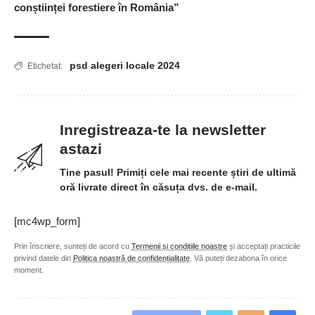
conștiinței forestiere în România”
psd alegeri locale 2024
Etichetat:
Inregistreaza-te la newsletter
astazi
Tine pasul! Primiți cele mai recente știri de ultimă
oră livrate direct în căsuța dvs. de e-mail.
[mc4wp_form]
Prin înscriere, sunteți de acord cu
Termenii și condițiile noastre
și acceptați practicile
privind datele din
Politica noastră de confidențialitate
. Vă puteți dezabona în orice
moment.