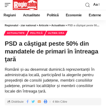
Aa
Regiuni
Actualitate
Politică
Economie
Externe
Regionalul - ziar national
>
Articole
>
Actualitate
>
PSD a câştigat peste 50% din mandatele de primari în întreaga ţară
ACTUALITATE
POLITICĂ
ULTIMA ORA
PSD a câştigat peste 50% din
mandatele de primari în întreaga
ţară
Românii și-au desemnat duminică reprezentanții în
administrația locală, participând la alegerile pentru
președinții de consilii județene, membrii consiliilor
județene, primarii localităților și membrii consiliilor
locale din întreaga țară.
Distribuie
4 Min Citire