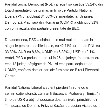
Partidul Social Democrat (PSD) a reușit să câștige 53,24% din
totalul mandatelor de primar, în timp ce Partidul Național
Liberal (PNL) a obținut 34,69% din mandate, iar Uniunea
Democrată Maghiară din România (UDMR) a obținut 6,81%,
conform rezultatelor parțiale prezentate de BEC.
De asemenea, PSD a obținut cele mai multe mandate la
alegerile pentru consiliile locale, cu 42,11%, urmat de PNL cu
33,80%, AUR cu 8,6%, UDMR cu 6,88% și USR cu 2,1%.
Astfel, PSD a preluat controlul în 25 de județe, în contrast cu
cele 12 județe câștigate de PNL și cele patru deținute de
UDMR, conform datelor parțiale furnizate de Biroul Electoral
Central.
Partidul Național Liberal a suferit pierderi în zone cu o
semnificație istorică, cum ar fi Suceava, Prahova și Timiș, în
timp ce USR a obținut succese doar la nivelul primăriilor din
Timișoara, cu Dominic Fritz, și Bacău, cu Lucian Viziteu cu