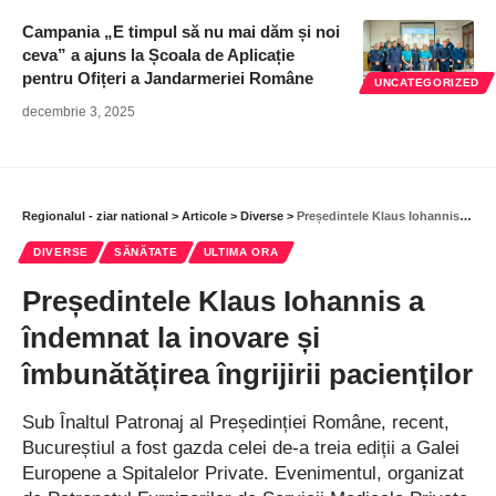
Campania „E timpul să nu mai dăm și noi
ceva” a ajuns la Școala de Aplicație
pentru Ofițeri a Jandarmeriei Române
UNCATEGORIZED
decembrie 3, 2025
Regionalul - ziar national
>
Articole
>
Diverse
>
Președintele Klaus Iohannis a îndemnat la inovare și îmbunătățirea îngrijirii pacienților
DIVERSE
SĂNĂTATE
ULTIMA ORA
Președintele Klaus Iohannis a
îndemnat la inovare și
îmbunătățirea îngrijirii pacienților
Sub Înaltul Patronaj al Președinției Române, recent,
Bucureștiul a fost gazda celei de-a treia ediții a Galei
Europene a Spitalelor Private. Evenimentul, organizat