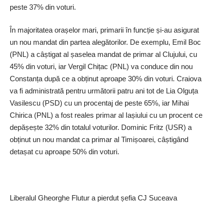
peste 37% din voturi.
În majoritatea ora­șelor mari, primarii în funcție și-au asigurat
un nou mandat din partea alegătorilor. De exemplu, Emil Boc
(PNL) a câștigat al șaselea mandat de primar al Clujului, cu
45% din voturi, iar Vergil Chițac (PNL) va conduce din nou
Constanța după ce a obținut aproape 30% din voturi. Craiova
va fi administrată pentru următorii patru ani tot de Lia Olguța
Vasilescu (PSD) cu un procentaj de peste 65%, iar Mihai
Chirica (PNL) a fost reales primar al Iașiului cu un procent ce
depășește 32% din totalul voturilor. Dominic Fritz (USR) a
obținut un nou mandat ca primar al Timișoarei, câștigând
detașat cu aproape 50% din voturi.
Liberalul Gheorghe Flutur a pierdut șefia CJ Suceava