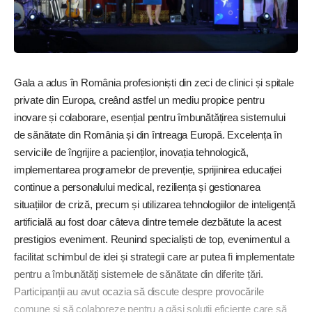
Gala a adus în România profesioniști din zeci de clinici și spitale
private din Europa, creând astfel un mediu propice pentru
inovare și colaborare, esențial pentru îmbunătățirea sistemului
de sănătate din România și din întreaga Europă. Excelența în
serviciile de îngrijire a pacienților, inovația tehnologică,
implementarea programelor de prevenție, sprijinirea educației
continue a personalului medical, reziliența și gestionarea
situațiilor de criză, precum și utilizarea tehnologiilor de inteligență
artificială au fost doar câteva dintre temele dezbătute la acest
prestigios eveniment. Reunind specialiști de top, evenimentul a
facilitat schimbul de idei și strategii care ar putea fi implementate
pentru a îmbunătăți sistemele de sănătate din diferite țări.
Participanții au avut ocazia să discute despre provocările
comune și să colaboreze pentru a găsi soluții eficiente care să