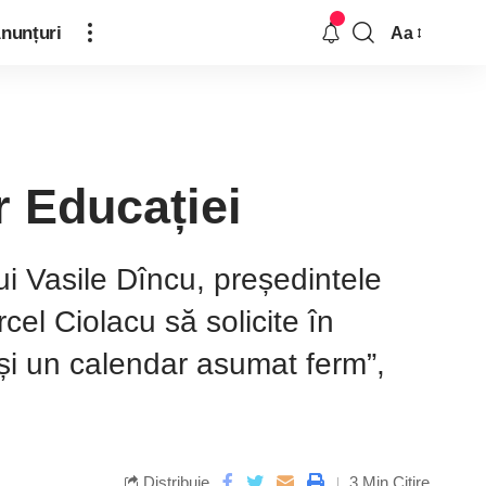
nunțuri
Aa
r Educației
i Vasile Dîncu, președintele
cel Ciolacu să solicite în
 și un calendar asumat ferm”,
Distribuie
3 Min Citire