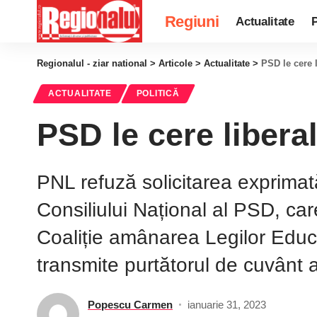
Regiuni
Actualitate
P
Regionalul - ziar national
>
Articole
>
Actualitate
>
PSD le cere 
ACTUALITATE
POLITICĂ
PSD le cere libera
PNL refuză solicitarea exprimat
Consiliului Național al PSD, care
Coaliție amânarea Legilor Educa
transmite purtătorul de cuvânt 
Popescu Carmen
ianuarie 31, 2023