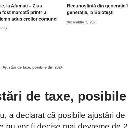
e, la Afumați – Ziua
Recunoștință din generație 
 fost marcată printr-u
generație, la Balotești
lemn adus eroilor comunei
decembrie 3, 2025
 2025
: Ajustări de taxe, posibile din 2024
tări de taxe, posibile
iu, a declarat că posibile ajustări d
oare nu vor fi decise mai devreme d