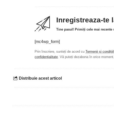
Inregistreaza-te 
Tine pasul! Primiți cele mai recente ș
[mc4wp_form]
Prin înscriere, sunteți de acord cu
Termenii și condiții
confidențialitate
. Vă puteți dezabona în orice moment
Distribuie acest articol