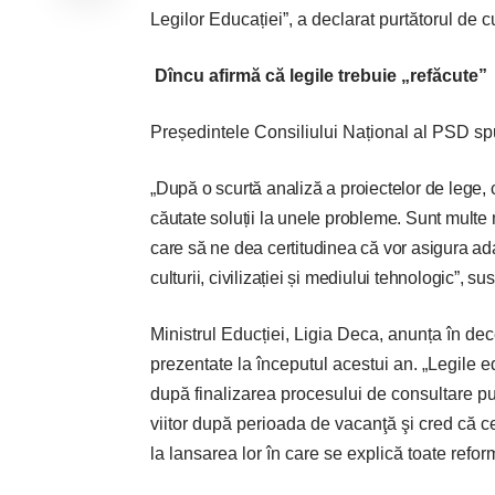
Legilor Educației”, a declarat purtătorul de 
Dîncu afirmă că legile trebuie „refăcute”
Președintele Consiliului Național al PSD spun
„După o scurtă analiză a proiectelor de lege, c
căutate soluții la unele probleme. Sunt multe
care să ne dea certitudinea că vor asigura adap
culturii, civilizației și mediului tehnologic”, 
Ministrul Educției, Ligia Deca, anunța în dece
prezentate la începutul acestui an. „Legile e
după finalizarea procesului de consultare pub
viitor după perioada de vacanţă şi cred că ce
la lansarea lor în care se explică toate refo