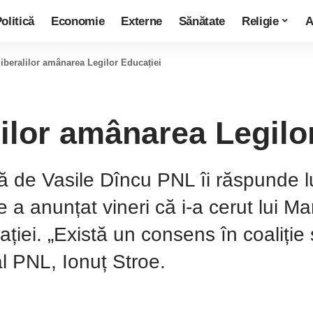
olitică
Economie
Externe
Sănătate
Religie
A
liberalilor amânarea Legilor Educației
lilor amânarea Legilo
ă de Vasile Dîncu PNL îi răspunde lu
 a anunțat vineri că i-a cerut lui Mar
ției. „Există un consens în coaliție
al PNL, Ionuț Stroe.