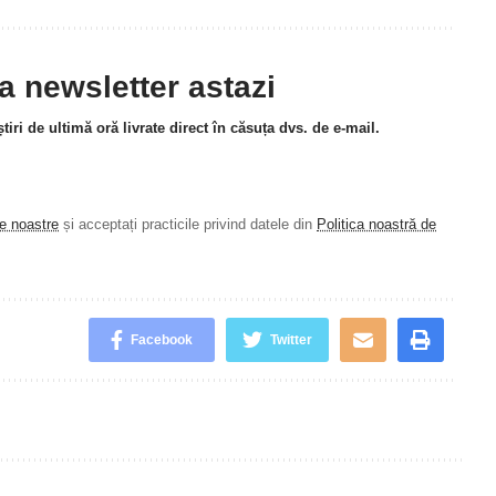
la newsletter astazi
tiri de ultimă oră livrate direct în căsuța dvs. de e-mail.
le noastre
și acceptați practicile privind datele din
Politica noastră de
.
Facebook
Twitter