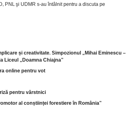
PSD, PNL şi UDMR s-au întâlnit pentru a discuta pe
implicare și creativitate. Simpozionul „Mihai Eminescu –
, la Liceul „Doamna Chiajna”
tra online pentru vot
riză pentru vârstnici
omotor al conștiinței forestiere în România”