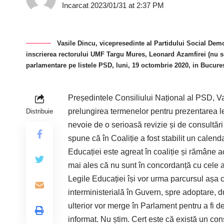
Incarcat 2023/01/31 at 2:37 PM
Vasile Dincu, vicepresedinte al Partidului Social Demo
inscrierea rectorului UMF Targu Mures, Leonard Azamfirei (nu se 
parlamentare pe listele PSD, luni, 19 octombrie 2020, in Bu
Președintele Consiliului Național al PSD, V
prelungirea termenelor pentru prezentarea leg
Distribuie
nevoie de o serioasă revizie și de consultări
spune că în Coaliție a fost stabilit un calend
Educației este agreat în coaliție și rămâne 
mai ales că nu sunt în concordanță cu cele 
Legile Educației își vor urma parcursul așa cu
interministerială în Guvern, spre adoptare, du
ulterior vor merge în Parlament pentru a fi d
informat. Nu știm. Cert este că există un co