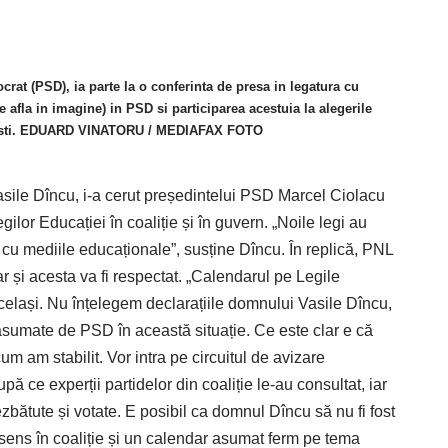
crat (PSD), ia parte la o conferinta de presa in legatura cu
afla in imagine) in PSD si participarea acestuia la alegerile
curesti. EDUARD VINATORU / MEDIAFAX FOTO
asile Dîncu, i-a cerut președintelui PSD Marcel Ciolacu
ilor Educației în coaliție și în guvern. „Noile legi au
 cu mediile educaționale”, susține Dîncu. În replică, PNL
ar și acesta va fi respectat. „Calendarul pe Legile
același. Nu înțelegem declarațiile domnului Vasile Dîncu,
asumate de PSD în această situație. Ce este clar e că
m am stabilit. Vor intra pe circuitul de avizare
pă ce experții partidelor din coaliție le-au consultat, iar
ezbătute și votate. E posibil ca domnul Dîncu să nu fi fost
nsens în coaliție și un calendar asumat ferm pe tema