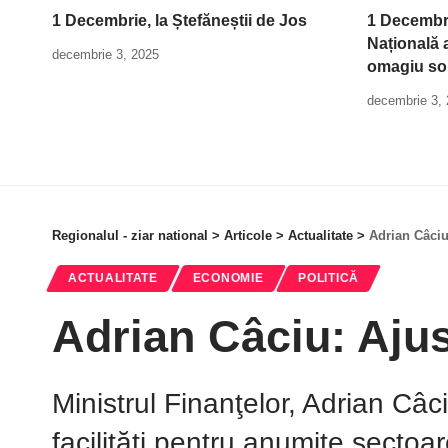
1 Decembrie, la Ștefăneștii de Jos
1 Decembri
Națională a
decembrie 3, 2025
omagiu so
decembrie 3,
Regionalul - ziar national
>
Articole
>
Actualitate
>
Adrian Câciu
ACTUALITATE
ECONOMIE
POLITICĂ
Adrian Câciu: Ajus
Ministrul Finanţelor, Adrian Câc
facilităţi pentru anumite sect