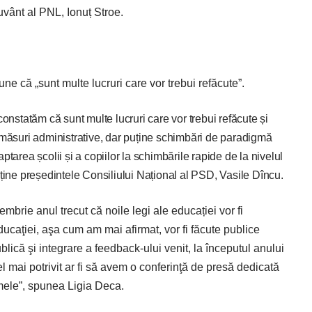
cuvânt al PNL, Ionuț Stroe.
e că „sunt multe lucruri care vor trebui refăcute”.
onstatăm că sunt multe lucruri care vor trebui refăcute și
 măsuri administrative, dar puține schimbări de paradigmă
tarea școlii și a copiilor la schimbările rapide de la nivelul
susține președintele Consiliului Național al PSD, Vasile Dîncu.
mbrie anul trecut că noile legi ale educației vor fi
ducaţiei, aşa cum am mai afirmat, vor fi făcute publice
lică şi integrare a feedback-ului venit, la începutul anului
l mai potrivit ar fi să avem o conferinţă de presă dedicată
rmele”, spunea Ligia Deca.