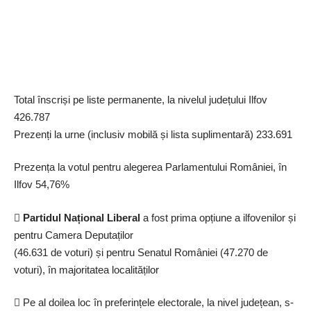
religioase de tip ”Te Deum” aduc
omagiu celor care au luptat pentru unitatea națională.
Ziua Națională a României este, de asemenea, și o sărbătoare
populară, adesea asociată cu
spectacole de muzică tradițională și târguri cu bunătăți.
Această zi este prilej de a savura
Total înscriși pe liste permanente, la nivelul județului Ilfov
preparate tradiționale, cum ar fi fasolea cu cârnați, sarmalele și
426.787
cârnații, alături de vin fiert sau
Prezenți la urne (inclusiv mobilă și lista suplimentară) 233.691
țuică. Atmosfera festivă unește comunitățile din toată țara, iar
comunitățile ilfovene nu fac
Prezența la votul pentru alegerea Parlamentului României, în
excepție!
Ilfov 54,76%

Partidul Național Liberal
a fost prima opțiune a ilfovenilor și
1 Decembrie – Un nume de cinste și onoare
pentru Camera Deputaților
(46.631 de voturi) și pentru Senatul României (47.270 de
voturi), în majoritatea localităților
1 Decembrie, în comuna cu același nume din județul Ilfov a
fost, din nou, o zi de adâncă încărcătură emoțională și
 Pe al doilea loc în preferințele electorale, la nivel județean, s-