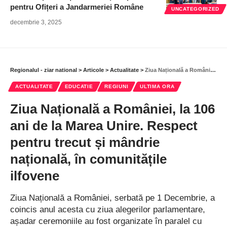
pentru Ofițeri a Jandarmeriei Române
UNCATEGORIZED
decembrie 3, 2025
Regionalul - ziar national
>
Articole
>
Actualitate
>
Ziua Națională a României, la 106 ani de la Marea Unire. Respect pentru trecut și mândrie națională, în comunitățile ilfovene
ACTUALITATE
EDUCATIE
REGIUNI
ULTIMA ORA
Ziua Națională a României, la 106
ani de la Marea Unire. Respect
pentru trecut și mândrie
națională, în comunitățile
ilfovene
Ziua Națională a României, serbată pe 1 Decembrie, a
coincis anul acesta cu ziua alegerilor parlamentare,
așadar ceremoniile au fost organizate în paralel cu