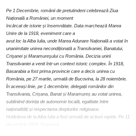
Pe 1 Decembrie, românii de pretutindeni celebrează Ziua
Națională a României, un moment
încărcat de istorie și însemnătate. Data marchează Marea
Unire de la 1918, eveniment care a
avut loc la Alba Iulia, unde Marea Adunare Națională a votat în
unanimitate unirea necondiționată a Transilvaniei, Banatului,
Crişanei şi Maramureşului cu România. Decizia unirii
Transilvaniei a venit într-un context istoric complex. În 1918,
Basarabia a fost prima provincie care a decis unirea cu
România, pe 27 martie, urmată de Bucovina, la 28 noiembrie.
În aceeași linie, pe 1 decembrie, delegații românilor din
Transilvania, Crișana, Banat și Maramureș au votat unirea,
subliniind dorința de autonomie locală, egalitate între
naționalități și respectarea drepturilor religioase.
Hotărârea de la Alba Iulia a fost urmată de acțiuni rapide. Pe 11
decembrie 1918, Guvernul
României a ratificat Unirea, iar regele Ferdinand a promulgat