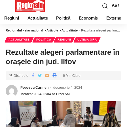
Aa
Regiuni
Actualitate
Politică
Economie
Externe
Regionalul - ziar national
>
Articole
>
Actualitate
>
Rezultate alegeri parlamentare în orașele din jud. Ilfov
ACTUALITATE
POLITICĂ
REGIUNI
ULTIMA ORA
Rezultate alegeri parlamentare în
orașele din jud. Ilfov
Distribuie
6 Min Citire
Popescu Carmen
decembrie 4, 2024
Incarcat 2024/12/04 at 11:59 AM