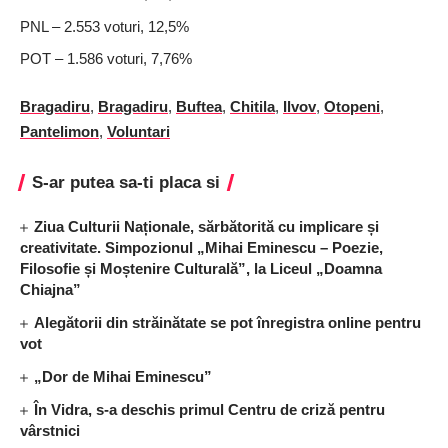
PNL – 2.553 voturi, 12,5%
POT – 1.586 voturi, 7,76%
Bragadiru
,
Bragadiru
,
Buftea
,
Chitila
,
Ilvov
,
Otopeni
,
Pantelimon
,
Voluntari
S-ar putea sa-ti placa si
Ziua Culturii Naționale, sărbătorită cu implicare și
creativitate. Simpozionul „Mihai Eminescu – Poezie,
Filosofie și Moștenire Culturală”, la Liceul „Doamna
Chiajna”
Alegătorii din străinătate se pot înregistra online pentru
vot
„Dor de Mihai Eminescu”
În Vidra, s-a deschis primul Centru de criză pentru
vârstnici