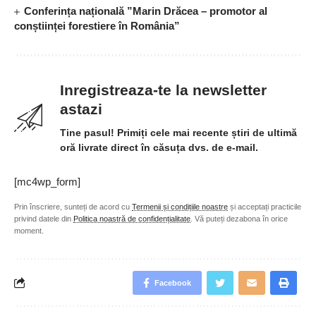
Conferința națională ”Marin Drăcea – promotor al
conștiinței forestiere în România”
Inregistreaza-te la newsletter
astazi
Tine pasul! Primiți cele mai recente știri de ultimă
oră livrate direct în căsuța dvs. de e-mail.
[mc4wp_form]
Prin înscriere, sunteți de acord cu
Termenii și condițiile noastre
și acceptați practicile
privind datele din
Politica noastră de confidențialitate
. Vă puteți dezabona în orice
moment.
Facebook