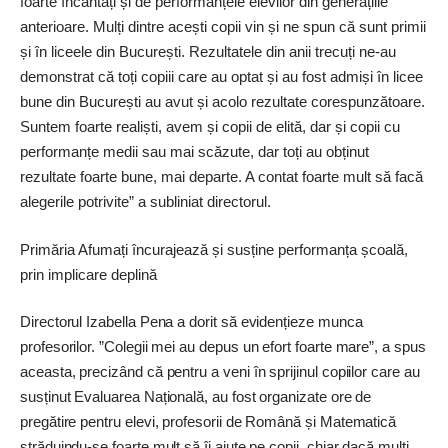
foarte încântați și de performanțele elevilor din generațiile
anterioare. Mulți dintre acești copii vin și ne spun că sunt primii
și în liceele din București. Rezultatele din anii trecuți ne-au
demonstrat că toți copiii care au optat și au fost admiși în licee
bune din București au avut și acolo rezultate corespunzătoare.
Suntem foarte realiști, avem și copii de elită, dar și copii cu
performanțe medii sau mai scăzute, dar toți au obținut
rezultate foarte bune, mai departe. A contat foarte mult să facă
alegerile potrivite” a subliniat directorul.
Primăria Afumați încurajează și susține performanța școală,
prin implicare deplină
Directorul Izabella Pena a dorit să evidențieze munca
profesorilor. ”Colegii mei au depus un efort foarte mare”, a spus
aceasta, precizând că pentru a veni în sprijinul copiilor care au
susținut Evaluarea Națională, au fost organizate ore de
pregătire pentru elevi, profesorii de Română și Matematică
străduindu-se foarte mult să îi ajute pe copii, chiar dacă mulți