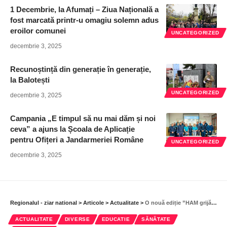
1 Decembrie, la Afumați – Ziua Națională a
fost marcată printr-u omagiu solemn adus
eroilor comunei
UNCATEGORIZED
decembrie 3, 2025
Recunoștință din generație în generație,
la Balotești
UNCATEGORIZED
decembrie 3, 2025
Campania „E timpul să nu mai dăm și noi
ceva” a ajuns la Școala de Aplicație
pentru Ofițeri a Jandarmeriei Române
UNCATEGORIZED
decembrie 3, 2025
Regionalul - ziar national
>
Articole
>
Actualitate
>
O nouă ediție ”HAM grijă de tine!”
ACTUALITATE
DIVERSE
EDUCATIE
SĂNĂTATE