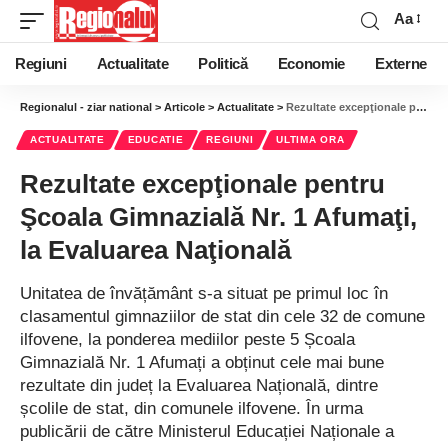
Aa
Regiuni
Actualitate
Politică
Economie
Externe
Regionalul - ziar national
>
Articole
>
Actualitate
>
Rezultate excepţionale pentru Şcoala Gimnazială Nr. 1 Afumaţi, la Evaluarea Naţională
ACTUALITATE
EDUCATIE
REGIUNI
ULTIMA ORA
Rezultate excepţionale pentru
Şcoala Gimnazială Nr. 1 Afumaţi,
la Evaluarea Naţională
Unitatea de învățământ s-a situat pe primul loc în
clasamentul gimnaziilor de stat din cele 32 de comune
ilfovene, la ponderea mediilor peste 5 Școala
Gimnazială Nr. 1 Afumați a obținut cele mai bune
rezultate din județ la Evaluarea Națională, dintre
școlile de stat, din comunele ilfovene. În urma
publicării de către Ministerul Educației Naționale a