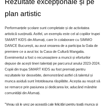
Rezultate excepționale și pe
plan artistic
Performanțele școlare sunt completate și de activitatea
artistică susținută. Astfel, un exemplu este cel al copiilor trupei
SMART KIDS din Afumați, care în colaborare cu SIMMO
DANCE București, au avut onoarea de a participa la Gala de
premiere ce a avut loc la Casa de Cultură Mangalia.
Evenimentul a fost o recunoaștere a muncii și eforturilor
depuse de acești tineri talentați pe parcursul anului 2023-2024.
Copiii din trupa SMART KIDS au fost premiați pentru
rezultatele lor deosebite, demonstrând astfel că talentul și
munca asiduă sunt întotdeauna răsplătite. Aceștia au reușit să
se remarce prin pasiunea și dedicarea lor, aducând mândrie
comunității din Afumați.
”Vreau să le urez pe această cale felicitări pentru toată munca și