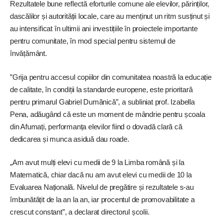
Rezultatele bune reflectă eforturile comune ale elevilor, părinților,
dascălilor și autorității locale, care au menținut un ritm susținut și
au intensificat în ultimii ani investițiile în proiectele importante
pentru comunitate, în mod special pentru sistemul de
învățământ.
”Grija pentru accesul copiilor din comunitatea noastră la educație
de calitate, în condiții la standarde europene, este prioritară
pentru primarul Gabriel Dumănică”, a subliniat prof. Izabella
Pena, adăugând că este un moment de mândrie pentru școala
din Afumați, performanța elevilor fiind o dovadă clară că
dedicarea și munca asiduă dau roade.
„Am avut mulți elevi cu medii de 9 la Limba română și la
Matematică, chiar dacă nu am avut elevi cu medii de 10 la
Evaluarea Națională. Nivelul de pregătire și rezultatele s-au
îmbunătățit de la an la an, iar procentul de promovabilitate a
crescut constant”, a declarat directorul școlii.