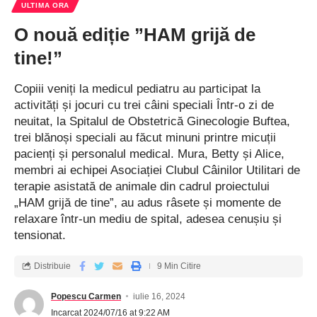
ULTIMA ORA
O nouă ediție ”HAM grijă de
tine!”
Copiii veniți la medicul pediatru au participat la
activități și jocuri cu trei câini speciali Într-o zi de
neuitat, la Spitalul de Obstetrică Ginecologie Buftea,
trei blănoși speciali au făcut minuni printre micuții
pacienți și personalul medical. Mura, Betty și Alice,
membri ai echipei Asociației Clubul Câinilor Utilitari de
terapie asistată de animale din cadrul proiectului
„HAM grijă de tine”, au adus râsete și momente de
relaxare într-un mediu de spital, adesea cenușiu și
tensionat.
Distribuie
9 Min Citire
Popescu Carmen
iulie 16, 2024
Incarcat 2024/07/16 at 9:22 AM