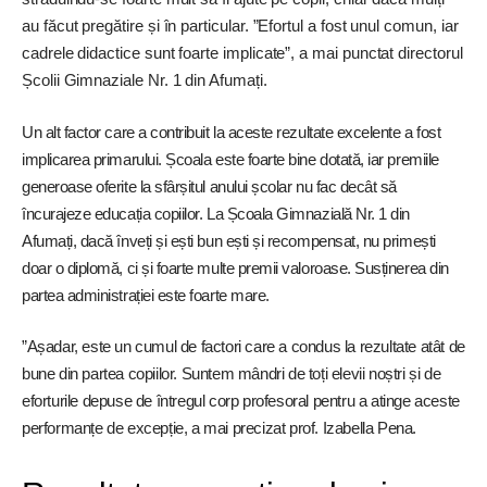
au făcut pregătire și în particular. ”Efortul a fost unul comun, iar
cadrele didactice sunt foarte implicate”, a mai punctat directorul
Școlii Gimnaziale Nr. 1 din Afumați.
Un alt factor care a contribuit la aceste rezultate excelente a fost
implicarea primarului. Școala este foarte bine dotată, iar premiile
generoase oferite la sfârșitul anului școlar nu fac decât să
încurajeze educația copiilor. La Școala Gimnazială Nr. 1 din
Afumați, dacă înveți și ești bun ești și recompensat, nu primești
doar o diplomă, ci și foarte multe premii valoroase. Susținerea din
partea administrației este foarte mare.
”Așadar, este un cumul de factori care a condus la rezultate atât de
bune din partea copiilor. Suntem mândri de toți elevii noștri și de
eforturile depuse de întregul corp profesoral pentru a atinge aceste
performanțe de excepție, a mai precizat prof. Izabella Pena.