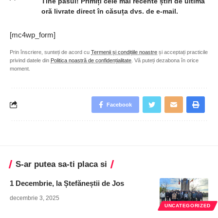
Tine pasul! Primiți cele mai recente știri de ultimă
oră livrate direct în căsuța dvs. de e-mail.
[mc4wp_form]
Prin înscriere, sunteți de acord cu
Termenii și condițiile noastre
și acceptați practicile
privind datele din
Politica noastră de confidențialitate
. Vă puteți dezabona în orice
moment.
Facebook
S-ar putea sa-ti placa si
1 Decembrie, la Ștefăneștii de Jos
decembrie 3, 2025
UNCATEGORIZED