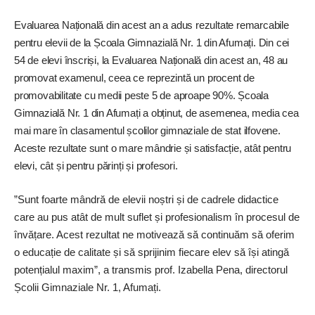
Evaluarea Națională din acest an a adus rezultate remarcabile
pentru elevii de la Școala Gimnazială Nr. 1 din Afumați. Din cei
54 de elevi înscriși, la Evaluarea Națională din acest an, 48 au
promovat examenul, ceea ce reprezintă un procent de
promovabilitate cu medii peste 5 de aproape 90%. Școala
Gimnazială Nr. 1 din Afumați a obținut, de asemenea, media cea
mai mare în clasamentul școlilor gimnaziale de stat ilfovene.
Aceste rezultate sunt o mare mândrie și satisfacție, atât pentru
elevi, cât și pentru părinți și profesori.
”Sunt foarte mândră de elevii noștri și de cadrele didactice
care au pus atât de mult suflet și profesionalism în procesul de
învățare. Acest rezultat ne motivează să conti­nuăm să oferim
o educație de calitate și să sprijinim fiecare elev să își atingă
potențialul maxim”, a transmis prof. Izabella Pena, directorul
Școlii Gimnaziale Nr. 1, Afumați.