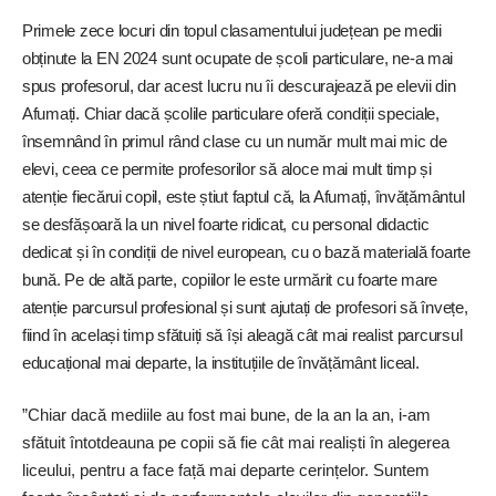
Primele zece locuri din topul clasamentului județean pe medii
obținute la EN 2024 sunt ocupate de școli particulare, ne-a mai
spus profesorul, dar acest lucru nu îi descurajează pe elevii din
Afumați. Chiar dacă școlile particulare oferă condiții speciale,
însemnând în primul rând clase cu un număr mult mai mic de
elevi, ceea ce permite profesorilor să aloce mai mult timp și
atenție fiecărui copil, este știut faptul că, la Afumați, învățământul
se desfășoară la un nivel foarte ridicat, cu personal didactic
dedicat și în condiții de nivel european, cu o bază materială foarte
bună. Pe de altă parte, copiilor le este urmărit cu foarte mare
atenție parcursul profesional și sunt ajutați de profesori să învețe,
fiind în același timp sfătuiți să își aleagă cât mai realist parcursul
educațional mai departe, la instituțiile de învățământ liceal.
”Chiar dacă mediile au fost mai bune, de la an la an, i-am
sfătuit întotdeauna pe copii să fie cât mai realiști în alegerea
liceului, pentru a face față mai departe cerințelor. Suntem