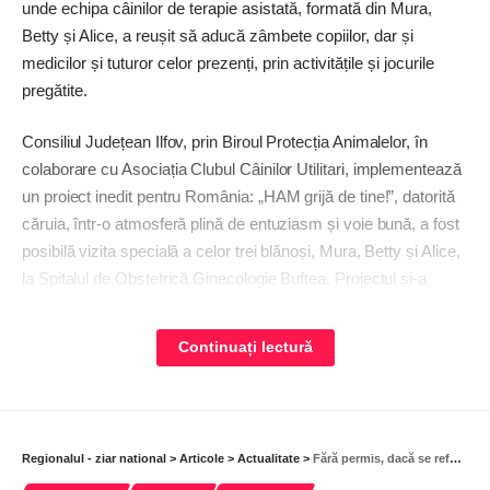
unde echipa câinilor de terapie asistată, formată din Mura,
Betty și Alice, a reușit să aducă zâmbete copiilor, dar și
medicilor și tuturor celor prezenți, prin activitățile și jocurile
pregătite.
Consiliul Județean Ilfov, prin Biroul Protecția Animalelor, în
colaborare cu Asociația Clubul Câinilor Utilitari, implementează
un proiect inedit pentru România: „HAM grijă de tine!”, datorită
căruia, într-o atmosferă plină de entuziasm și voie bună, a fost
posibilă vizita specială a celor trei blănoși, Mura, Betty și Alice,
la Spitalul de Obstetrică Ginecologie Buftea. Proiectul și-a
propus, săptămâna trecută, să aducă momente de fericire și
confort celor mici care veneau la doctor, prin intermediul
Continuați lectură
terapiei asistate de animale.
Un beneficiu evident, sprijinul emoțional
Regionalul - ziar national
>
Articole
>
Actualitate
>
Fără permis, dacă se refuză testarea cu aparatele drug test sau etilotest
Inițiativa „HAM grijă de tine!” își propune să ofere sprijin