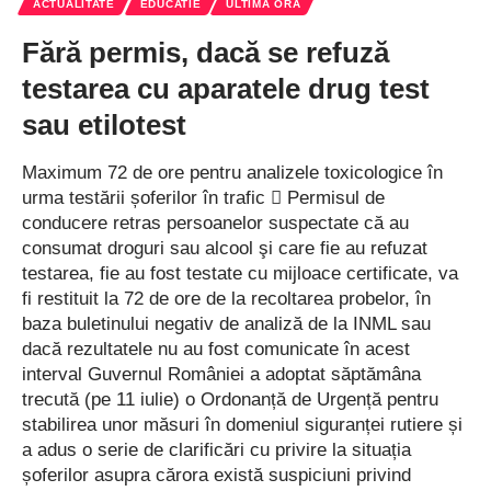
emoțional copiilor internați în diverse instituții medicale, sau
ACTUALITATE
EDUCATIE
ULTIMA ORA
celor care ajung la medici din diverse motive ori au diferite
Fără permis, dacă se refuză
probleme de sănătate, utilizând beneficiile terapiei asistate de
testarea cu aparatele drug test
câini. La întâlnirea cu copiii de la Spitalul de Obstetrică
Ginecologie Buftea, în mijlocul lor s-au aflat terapeuții cu patru
sau etilotest
picioare, care au transformat o zi obișnuită într-o experiență
memorabilă.
Maximum 72 de ore pentru analizele toxicologice în
urma testării șoferilor în trafic  Permisul de
”HAM grijă de tine!” este un proiect inedit pentru România. O
conducere retras persoanelor suspectate că au
premieră, la nivel de instituții publice. CJ Ilfov este primul din
consumat droguri sau alcool şi care fie au refuzat
testarea, fie au fost testate cu mijloace certificate, va
România care face așa ceva. Concret, pacienții din spitalele
fi restituit la 72 de ore de la recoltarea probelor, în
ilfovene vor face ședințe de terapie cu câini.
baza buletinului negativ de analiză de la INML sau
dacă rezultatele nu au fost comunicate în acest
Luciana Manole, psiholog Clubul Câinilor Utilitari spune că
interval Guvernul României a adoptat săptămâna
„Terapia Asistată de Animale (TAA) reduce stresul și
trecută (pe 11 iulie) o Ordonanță de Urgență pentru
anxietatea, îmbunătățește starea de spirit, crește stima de
stabilirea unor măsuri în domeniul siguranței rutiere și
sine, îmbunătățește abilitățile sociale (comunicare, empatie),
a adus o serie de clarificări cu privire la situația
reduce sentimentul de izolare, ne ajută să ne concentrăm mai
șoferilor asupra cărora există suspiciuni privind
bine și, evident, înseamnă acceptare și iubire necondiționate.