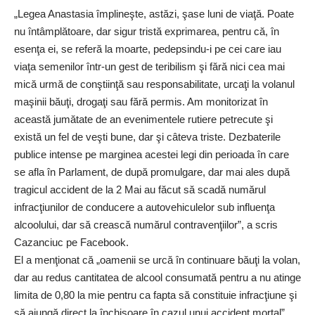
„Legea Anastasia împlineşte, astăzi, şase luni de viaţă. Poate
nu întâmplătoare, dar sigur tristă exprimarea, pentru că, în
esenţa ei, se referă la moarte, pedepsindu-i pe cei care iau
viaţa semenilor într-un gest de teribilism şi fără nici cea mai
mică urmă de conştiinţă sau responsabilitate, urcaţi la volanul
maşinii băuţi, drogaţi sau fără permis. Am monitorizat în
această jumătate de an evenimentele rutiere petrecute şi
există un fel de veşti bune, dar şi câteva triste. Dezbaterile
publice intense pe marginea acestei legi din perioada în care
se afla în Parlament, de după promulgare, dar mai ales după
tragicul accident de la 2 Mai au făcut să scadă numărul
infracţiunilor de conducere a autovehiculelor sub influenţa
alcoolului, dar să crească numărul contravenţiilor”, a scris
Cazanciuc pe Facebook.
El a menţionat că „oamenii se urcă în continuare băuţi la volan,
dar au redus cantitatea de alcool consumată pentru a nu atinge
limita de 0,80 la mie pentru ca fapta să constituie infracţiune şi
să ajungă direct la închisoare în cazul unui accident mortal”.