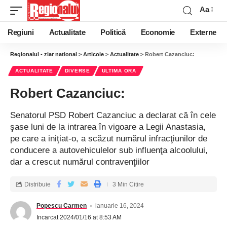
Aa
Regiuni
Actualitate
Politică
Economie
Externe
Regionalul - ziar national
>
Articole
>
Actualitate
>
Robert Cazanciuc:
ACTUALITATE
DIVERSE
ULTIMA ORA
Robert Cazanciuc:
Senatorul PSD Robert Cazanciuc a declarat că în cele
şase luni de la intrarea în vigoare a Legii Anastasia,
pe care a iniţiat-o, a scăzut numărul infracţiunilor de
conducere a autovehiculelor sub influenţa alcoolului,
dar a crescut numărul contravenţiilor
Distribuie
3 Min Citire
Popescu Carmen
ianuarie 16, 2024
Incarcat 2024/01/16 at 8:53 AM