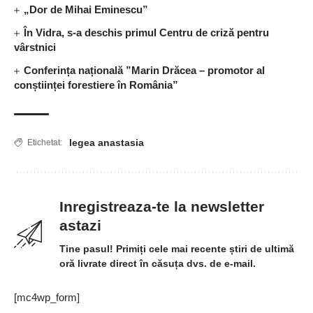
„Dor de Mihai Eminescu”
În Vidra, s-a deschis primul Centru de criză pentru
vârstnici
Conferința națională ”Marin Drăcea – promotor al
conștiinței forestiere în România”
legea anastasia
Etichetat:
Inregistreaza-te la newsletter
astazi
Tine pasul! Primiți cele mai recente știri de ultimă
oră livrate direct în căsuța dvs. de e-mail.
[mc4wp_form]