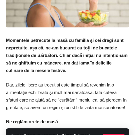
Momentele petrecute la masă cu familia și cei dragi sunt
neprețuite, așa că, ­ne-am bucurat cu toții de bucatele
tradiționale de Sărbători. Chiar dacă inițial nu intenționam
să ne ghiftuim cu mâncare, am dat iama în deliciile
culinare de la mesele festive.
Dar, zilele libere au trecut și este timpul să revenim la o
alimentație echilibrată și mult mai sănătoasă. Iată câteva
sfaturi care ne ajută să ne ”curățăm” meniul ca să pierdem în
greutate, să avem un regim și un stil de viață mai sănătoase!
Ne reglăm orele de masă