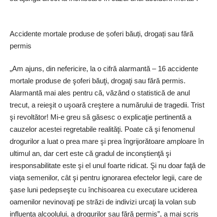
Accidente mortale produse de șoferi băuți, drogați sau fără
permis
„Am ajuns, din nefericire, la o cifră alarmantă – 16 accidente
mortale produse de şoferi băuţi, drogaţi sau fără permis.
Alarmantă mai ales pentru că, văzând o statistică de anul
trecut, a reieşit o uşoară creştere a numărului de tragedii. Trist
şi revoltător! Mi-e greu să găsesc o explicaţie pertinentă a
cauzelor acestei regretabile realităţi. Poate că şi fenomenul
drogurilor a luat o prea mare şi prea îngrijorătoare amploare în
ultimul an, dar cert este că gradul de inconştienţă şi
iresponsabilitate este şi el unul foarte ridicat. Şi nu doar faţă de
viaţa semenilor, cât şi pentru ignorarea efectelor legii, care de
şase luni pedepseşte cu închisoarea cu executare uciderea
oamenilor nevinovaţi pe străzi de indivizi urcaţi la volan sub
influenţa alcoolului, a drogurilor sau fără permis”, a mai scris