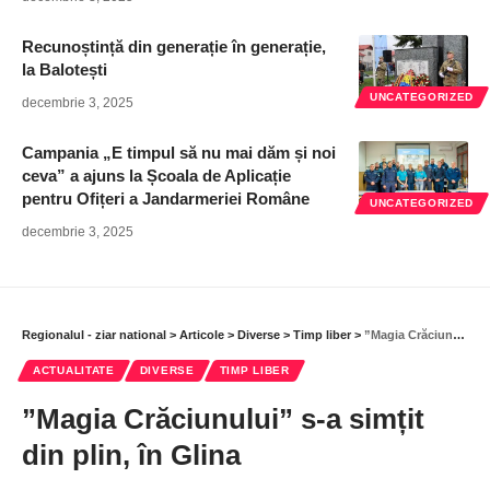
Recunoștință din generație în generație,
la Balotești
UNCATEGORIZED
decembrie 3, 2025
Campania „E timpul să nu mai dăm și noi
ceva” a ajuns la Școala de Aplicație
pentru Ofițeri a Jandarmeriei Române
UNCATEGORIZED
decembrie 3, 2025
Regionalul - ziar national
>
Articole
>
Diverse
>
Timp liber
>
”Magia Crăciunului” s-a simțit din plin, în Glina
ACTUALITATE
DIVERSE
TIMP LIBER
”Magia Crăciunului” s-a simțit
din plin, în Glina