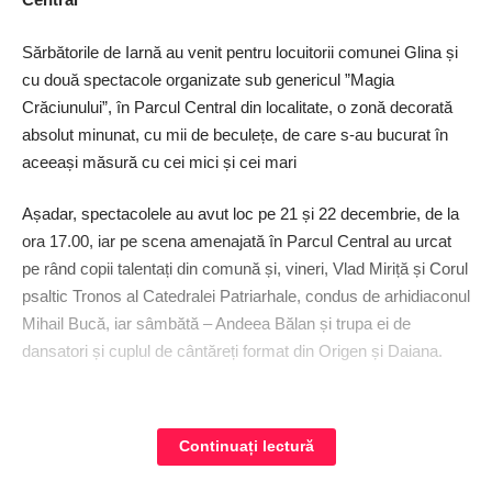
Sărbătorile de Iarnă au venit pentru locuitorii comunei Glina și
cu două spectacole organizate sub genericul ”Magia
Crăciunului”, în Parcul Central din localitate, o zonă decorată
absolut minunat, cu mii de beculețe, de care s-au bucurat în
aceeași măsură cu cei mici și cei mari
Așadar, spectacolele au avut loc pe 21 și 22 decembrie, de la
ora 17.00, iar pe scena amenajată în Parcul Central au urcat
pe rând copii talentați din comună și, vineri, Vlad Miriță și Corul
psaltic Tronos al Catedralei Patriarhale, condus de arhidiaconul
Mihail Bucă, iar sâmbătă – Andeea Bălan și trupa ei de
dansatori și cuplul de cântăreți format din Origen și Daiana.
”Două seri memorabile, cu nume cunoscute din muzica
românească, dar și cu trupe de copii din cadrul școlilor situate
Continuați lectură
pe raza comunei, care vor interpreta colinde. Un ceai cald și o
atmosferă deosebită! Așadar, avem bucuria de a sărbători