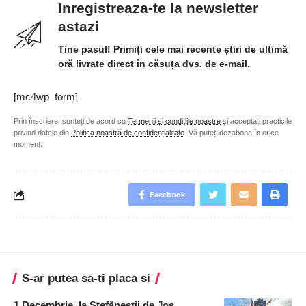
Inregistreaza-te la newsletter
astazi
Tine pasul! Primiți cele mai recente știri de ultimă
oră livrate direct în căsuța dvs. de e-mail.
[mc4wp_form]
Prin înscriere, sunteți de acord cu
Termenii și condițiile noastre
și acceptați practicile
privind datele din
Politica noastră de confidențialitate
. Vă puteți dezabona în orice
moment.
Facebook
S-ar putea sa-ti placa si
1 Decembrie, la Ștefăneștii de Jos