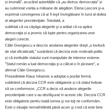
și imorală”, acuzând autoritățile că „au distrus democrația” și
au subminat voința a milioane de alegători. Elena Lasconi şi-a
exprimat convingerea că ar fi ieşit învingătoare în turul al doilea
al alegerilor prezidenţiale. Totodată, a
subliniat că va câştiga alegerile şi a arătat că va apăra
democraţia și a promis să lupte pentru organizarea unor
alegeri corecte.
Călin Georgescu a descris anularea alegerilor drept „o lovitură
de stat oficializată,” susținând că decizia este motivată politic
și că instituțiile statului sunt manipulate de interese externe.
”Statul român a luat democraţia şi a călcat-o în picioare”, a
afirmat Călin Georgescu.
Președintele Klaus Iohannis a adoptat o poziție fermă,
subliniind că decizia CCR este obligatorie și că statul trebuie
să se conformeze. „CCR a decis să anuleze alegerile
prezidenţiale care s-au desfăşurat în aceste zile. Decizia CCR
este obligatorie pentru toată lumea şi noi toţi ne conformăm.
Este o situaţie nemaiîntâlnită până acum şi cred că este bine