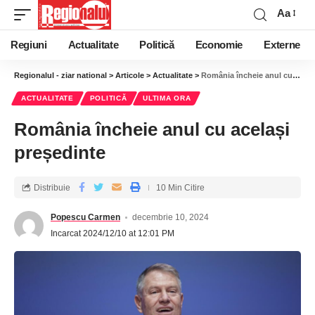
Aa
Regiuni
Actualitate
Politică
Economie
Externe
Regionalul - ziar national
>
Articole
>
Actualitate
>
România încheie anul cu același președinte
ACTUALITATE
POLITICĂ
ULTIMA ORA
România încheie anul cu același
președinte
Distribuie
10 Min Citire
Popescu Carmen
decembrie 10, 2024
Incarcat 2024/12/10 at 12:01 PM