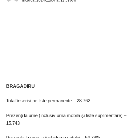
Incarcat 2024/12/04 at 11:59 AM
Prezenți la urne (inclusiv urnă mobilă și liste suplimentare) –
4.024
Prezența la urne la închiderea votului – 59,44%
Ponderea voturilor valabil exprimate Camera Deputaților
PNL – 1.270 voturi, 32,52%
AUR – 725 voturi, 18,54%
PSD – 420 voturi, 10,76%
BRAGADIRU
USR – 406 voturi, 10,4%
Total înscriși pe liste permanente – 28.762
POT – 335 voturi, 8,58%
Prezenți la urne (inclusiv urnă mobilă și liste suplimentare) –
Ponderea voturilor valabil exprimate pentru Senat
15.743
PNL – 1.278 voturi, 32,7%
Prezența la urne la închiderea votului – 54,74%