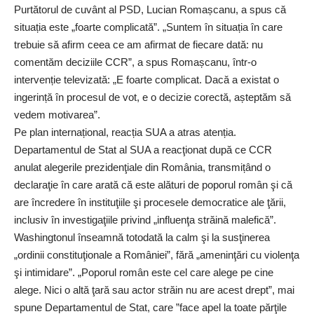
Purtătorul de cuvânt al PSD, Lucian Romașcanu, a spus că
situația este „foarte complicată”. „Suntem în situația în care
trebuie să afirm ceea ce am afirmat de fiecare dată: nu
comentăm deciziile CCR”, a spus Romașcanu, într-o
intervenție televizată: „E foarte complicat. Dacă a existat o
ingerință în procesul de vot, e o decizie corectă, așteptăm să
vedem motivarea”.
Pe plan internațional, reacția SUA a atras atenția.
Departamentul de Stat al SUA a reacţionat după ce CCR
anulat alegerile prezidenţiale din România, transmițând o
declaraţie în care arată că este alături de poporul român şi că
are încredere în instituţiile şi procesele democratice ale ţării,
inclusiv în investigaţiile privind „influenţa străină malefică”.
Washingtonul înseamnă totodată la calm şi la susţinerea
„ordinii constituţionale a României”, fără „ameninţări cu violenţa
şi intimidare”. „Poporul român este cel care alege pe cine
alege. Nici o altă ţară sau actor străin nu are acest drept”, mai
spune Departamentul de Stat, care ”face apel la toate părţile