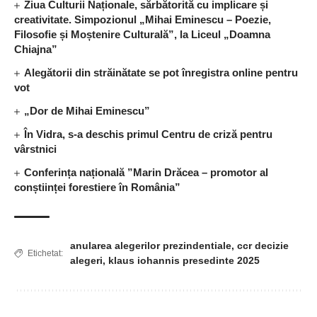
Ziua Culturii Naționale, sărbătorită cu implicare și
creativitate. Simpozionul „Mihai Eminescu – Poezie,
Filosofie și Moștenire Culturală”, la Liceul „Doamna
Chiajna”
Alegătorii din străinătate se pot înregistra online pentru
vot
„Dor de Mihai Eminescu”
În Vidra, s-a deschis primul Centru de criză pentru
vârstnici
Conferința națională ”Marin Drăcea – promotor al
conștiinței forestiere în România”
anularea alegerilor prezindentiale
,
ccr decizie
Etichetat:
alegeri
,
klaus iohannis presedinte 2025