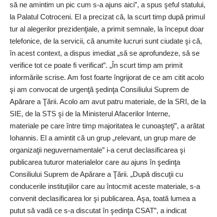
să ne amintim un pic cum s-a ajuns aici”, a spus şeful statului,
la Palatul Cotroceni. El a precizat că, la scurt timp după primul
tur al alegerilor prezidenţiale, a primit semnale, la început doar
telefonice, de la servicii, că anumite lucruri sunt ciudate şi că,
în acest context, a dispus imediat „să se aprofundeze, să se
verifice tot ce poate fi verificat”. „În scurt timp am primit
informările scrise. Am fost foarte îngrijorat de ce am citit acolo
şi am convocat de urgenţă şedinţa Consiliului Suprem de
Apărare a Ţării. Acolo am avut patru materiale, de la SRI, de la
SIE, de la STS şi de la Ministerul Afacerilor Interne,
materiale pe care între timp majoritatea le cunoaşteţi”, a arătat
Iohannis. El a amintit că un grup „relevant, un grup mare de
organizaţii neguvernamentale” i-a cerut declasificarea şi
publicarea tuturor materialelor care au ajuns în şedinţa
Consiliului Suprem de Apărare a Ţării. „După discuţii cu
conducerile instituţiilor care au întocmit aceste materiale, s-a
convenit declasificarea lor şi publicarea. Aşa, toată lumea a
putut să vadă ce s-a discutat în şedinţa CSAT”, a indicat