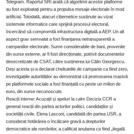
Telegram. Raportul SRI arată că algoritmii acestor platforme
au fost exploatați pentru a propulsa mesaje electorale în mod
artificial. Totodată, atacuri cibernetice susținute au vizat
sistemele informatice care sprijină procesul electoral,
încercând să compromită infrastructura digitală a AEP. Un alt
aspect grav semnalat a fost finanțarea netransparentă a
campaniilor electorale. Sume considerabile de bani, provenite
din surse externe, ar fi fost direcționate, potrivit documentelor
desecretizate de CSAT, către susținerea lui Călin Georgescu.
Deși acesta și-a declarat cheltuielile de campanie ca fiind zero,
investigațiile autorităților au demonstrat că promovarea masivă
pe platformele sociale a fost finanțată cu peste un milion de
euro, din surse necunoscute.
Reacții interne: Acuzații și apeluri la calm Decizia CCR a
generat reacții din partea actorilor politici, candidaților și
societății civile. Elena Lasconi, candidată din partea USR, a
considerat hotărârea o încălcare gravă a drepturilor
democratice ale românilor, a calificat anularea ca fiind „ilegală