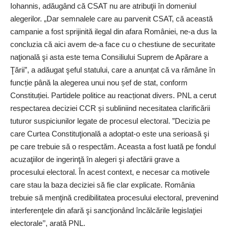
Iohannis, adăugând că CSAT nu are atribuţii în domeniul
alegerilor. „Dar semnalele care au parvenit CSAT, că această
campanie a fost sprijinită ilegal din afara României, ne-a dus la
concluzia că aici avem de-a face cu o chestiune de securitate
naţională şi asta este tema Consiliului Suprem de Apărare a
Ţării”, a adăugat şeful statului, care a anunțat că va rămâne în
funcție până la alegerea unui nou șef de stat, conform
Constituției. Partidele politice au reacționat divers. PNL a cerut
respectarea deciziei CCR și subliniind necesitatea clarificării
tuturor suspiciunilor legate de procesul electoral. ”Decizia pe
care Curtea Constituţională a adoptat-o este una serioasă şi
pe care trebuie să o respectăm. Aceasta a fost luată pe fondul
acuzaţiilor de ingerinţă în alegeri şi afectării grave a
procesului electoral. În acest context, e necesar ca motivele
care stau la baza deciziei să fie clar explicate. România
trebuie să menţină credibilitatea procesului electoral, prevenind
interferenţele din afară şi sancţionând încălcările legislaţiei
electorale’’, arată PNL.