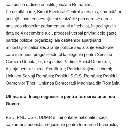
să susţină ordinea constituţională a României”.
Pe de altă parte, Biroul Electoral Central a respins, sâmbătă, în
şedinţă, toate contestaţiile şi sesizările prin care se cerea
anularea alegerilor parlamentare și a încheiat, în şedinţa din
data de 4 decembrie a.c., procesul-verbal privind cele şapte
partide politice, organizaţii ale cetăţenilor aparţinând
minorităţilor naţionale, alianţe politice sau alianţe electorale
care întrunesc pragul electoral la alegerile pentru Senat şi
Camera Deputaţilor, respectiv: Partidul Social Democrat,
Alianţa pentru Unirea Românilor; Partidul Naţional Liberal;
Uniunea Salvaţi România; Partidul S.O.S. România; Partidul
Oamenilor Tineri; Uniunea Democrată Maghiară din România.
Ultima oră: Încep negocierile pentru formarea unui nou
Guvern
PSD, PNL, USR, UDMR și minorităţile naţionale încep,
săptămâna aceasta, negocierile pentru formarea Guvernului,