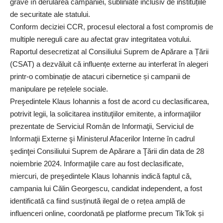
grave în derularea campaniei, subliniate inclusiv de instituțiile
de securitate ale statului.
Conform deciziei CCR, procesul electoral a fost compromis de
multiple nereguli care au afectat grav integritatea votului.
Raportul desecretizat al Consiliului Suprem de Apărare a Țării
(CSAT) a dezvăluit că influențe externe au interferat în alegeri
printr-o combinație de atacuri cibernetice și campanii de
manipulare pe rețelele sociale.
Preşedintele Klaus Iohannis a fost de acord cu declasificarea,
potrivit legii, la solicitarea instituţiilor emitente, a informaţiilor
prezentate de Serviciul Român de Informaţii, Serviciul de
Informaţii Externe şi Ministerul Afacerilor Interne în cadrul
şedinţei Consiliului Suprem de Apărare a Ţării din data de 28
noiembrie 2024. Informaţiile care au fost declasificate,
miercuri, de preşedintele Klaus Iohannis indică faptul că,
campania lui Călin Georgescu, candidat independent, a fost
identificată ca fiind susținută ilegal de o rețea amplă de
influenceri online, coordonată pe platforme precum TikTok și