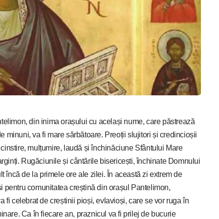
Pantelimon, din inima orașului cu același nume, care păstrează
 minuni, va fi mare sărbătoare. Preoții slujitori și credincioșii
 cinstire, mulțumire, laudă și închinăciune Sfântului Mare
rginți. Rugăciunile și cântările bisericești, închinate Domnului
ult încă de la primele ore ale zilei. În această zi extrem de
 pentru comunitatea creștină din orașul Pantelimon,
a fi celebrat de creștinii pioși, evlavioși, care se vor ruga în
minare. Ca în fiecare an, praznicul va fi prilej de bucurie