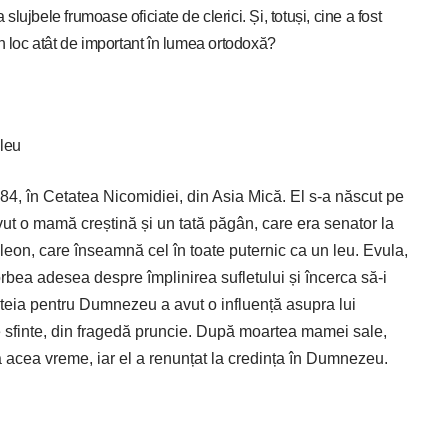
slujbele frumoase oficiate de clerici. Și, totuși, cine a fost
n loc atât de important în lumea ortodoxă?
 leu
84, în Cetatea Nicomidiei, din Asia Mică. El s-a născut pe
ut o mamă creștină și un tată păgân, care era senator la
leon, care înseamnă cel în toate puternic ca un leu. Evula,
orbea adesea despre împlinirea sufletului și încerca să-i
teia pentru Dumnezeu a avut o influență asupra lui
e sfinte, din fragedă pruncie. După moartea mamei sale,
la acea vreme, iar el a renunțat la credința în Dumnezeu.