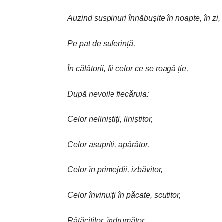
Auzind suspinuri înnăbușite în noapte, în zi,
Pe pat de suferință,
În călătorii, fii celor ce se roagă ție,
După nevoile fiecăruia:
Celor neliniștiți, liniștitor,
Celor asupriți, apărător,
Celor în primejdii, izbăvitor,
Celor învinuiți în păcate, scutitor,
Rătăciților, îndrumător,