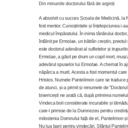
Din minunile doctorului fără de arginți
A absolvit cu succes Școala de Medicină, la Ni
fost mentor. Cunoștințele și înțelepciunea i-a
medicul împăratului. În inima tânărului doctor
întâlnit pe Ermolae, un bătrân creștin, preotul
este doctorul adevărat al sufletelor și trupuril
Ermolae, a găsit pe drum un copil mort, mușca
adevărul spuselor lui Ermolae. A chemat în ajut
năpârca a murit. Acesta a fost momentul care 
Hristos. Numele Pantelimon care se traduce prin 
de atunci, și-a primit și renumele de ”Doctorul 
bisericești ne arată că, după primirea numelu
Vindeca boli considerate incurabile și tămădui
care-l primise de la Dumnezeu pentru credinț
milostenia Domnului față de el, Pantelimon și-
Nu lua bani pentru vindecări. Sfântul Pantel