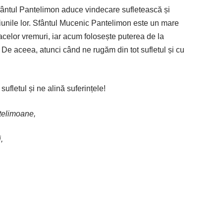
Sfântul Pantelimon aduce vindecare sufletească și
iunile lor. Sfântul Mucenic Pantelimon este un mare
 acelor vremuri, iar acum folosește puterea de la
e aceea, atunci când ne rugăm din tot sufletul și cu
ufletul și ne alină suferințele!
telimoane,
,