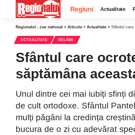
Regiuni
Actualitate
P
Regionalul - ziar national
>
Articole
>
Actualitate
>
Sfântul care
ACTUALITATE
RELIGIE
Sfântul care ocrot
săptămâna aceasta
Unul dintre cei mai iubiți sfinți d
de cult ortodoxe. Sfântul Pantel
mulți păgâni la credința creștină
bucura de o zi cu adevărat spec