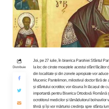
Joi, pe 27 iulie, în biserica Parohiei Sfântul 
la loc de cinste moaștele acestui sfânt făcător de
Distribuie
din localitate și din zonele apropiate vor aduce
Mucenic Pantelimon, milostivul doctor fără de a
și sfântului ocrotitor, vor răsuna în lăcașul de c
importantă pentru Biserica Ortodoxă Română și
ocrotitorul medicilor și tămăduitorul bolnavilor v
tihnă și își vor mărturisi credința spre sfânta lu