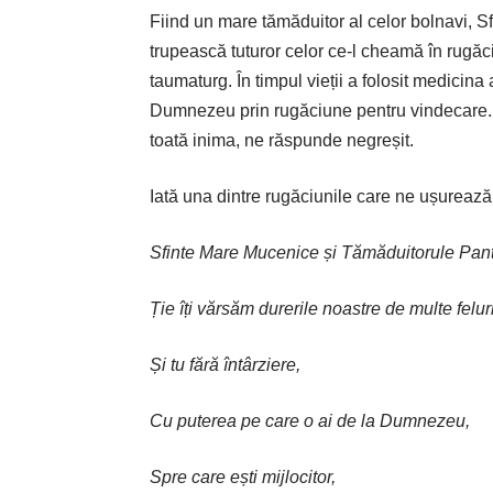
Fiind un mare tămăduitor al celor bolnavi, 
trupească tuturor celor ce-l cheamă în rugăc
taumaturg. În timpul vieții a folosit medicina
Dumnezeu prin rugăciune pentru vindecare. D
toată inima, ne răspunde negreșit.
Iată una dintre rugăciunile care ne ușurează s
Sfinte Mare Mucenice și Tămăduitorule Pan
Ție îți vărsăm durerile noastre de multe feluri
Și tu fără întârziere,
Cu puterea pe care o ai de la Dumnezeu,
Spre care ești mijlocitor,