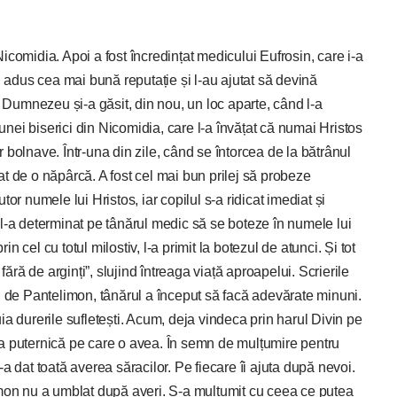
comidia. Apoi a fost încredințat medicului Eufrosin, care i-a
u adus cea mai bună reputație și l-au ajutat să devină
, Dumnezeu și-a găsit, din nou, un loc aparte, când l-a
 unei biserici din Nicomidia, care l-a învățat că numai Hristos
or bolnave. Într-una din zile, când se întorcea de la bătrânul
t de o năpârcă. A fost cel mai bun prilej să probeze
or numele lui Hristos, iar copilul s-a ridicat imediat și
l-a determinat pe tânărul medic să se boteze în numele lui
cel cu totul milostiv, l-a primit la botezul de atunci. Și tot
fără de arginți”, slujind întreaga viață aproapelui. Scrierile
i de Pantelimon, tânărul a început să facă adevărate minuni.
a durerile sufletești. Acum, deja vindeca prin harul Divin pe
a puternică pe care o avea. În semn de mulțumire pentru
a dat toată averea săracilor. Pe fiecare îi ajuta după nevoi.
imon nu a umblat după averi. S-a mulțumit cu ceea ce putea