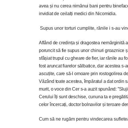
avea și nu cerea nimănui bani pentru binefacer
invidiat de ceilalți medici din Nicomidia.
Supus unor torturi cumplite, rănile i s-au vin
Aflând de credința și dragostea nemărginită 
poruncit să fie supus unor chinuri groaznice și 
sfâșiat trupul cu gheare de fier, iar rănile au fo
fost aruncat fiarelor sălbatice, dar acestea s-
ascuțite, care să-l omoare prin rostogolirea d
Văzând toate acestea, împăratul a dat ordin să i
murit, o voce din Cer s-a auzit spunând: ”Slujit
Cerului îți sunt deschise, cununa ta e pregătit
celor încercați, doctor bolnavilor și teroare de
Cum să ne rugăm pentru vindecarea suflete