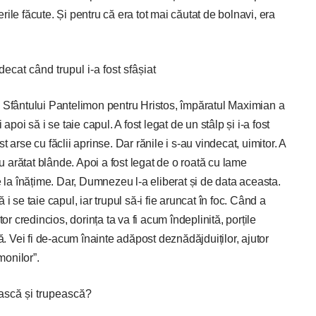
ile făcute. Și pentru că era tot mai căutat de bolnavi, era
decat când trupul i-a fost sfâșiat
a Sfântului Pantelimon pentru Hristos, împăratul Maximian a
apoi să i se taie capul. A fost legat de un stâlp și i-a fost
st arse cu făclii aprinse. Dar rănile i s-au vindecat, uimitor. A
au arătat blânde. Apoi a fost legat de o roată cu lame
e la înățime. Dar, Dumnezeu l-a eliberat și de data aceasta.
 se taie capul, iar trupul să-i fie aruncat în foc. Când a
or credincios, dorința ta va fi acum îndeplinită, porțile
ă. Vei fi de-acum înainte adăpost deznădăjduiților, ajutor
monilor”.
ască și trupească?