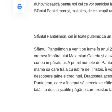
duhovnicească pentru toți cei ce vor participa la 
Sfântul Pantelimon și, mai ales, de ce ocupă u
Sfântul Pantelimon, cel în toate puternic ca un
Sfântul Pantelimon a venit pe lume în anul 2
vremea împăratului Maximian Galeriu și a av
curtea împăratului. A primit numele de Panto
mama sa care trăia cu iubire de Hristos, îi v
descopere tainele credinței. Dragostea aces
Pantoleon, care a început să cerceteze căil
tatăl l-a dus la școlile păgâne care existau 