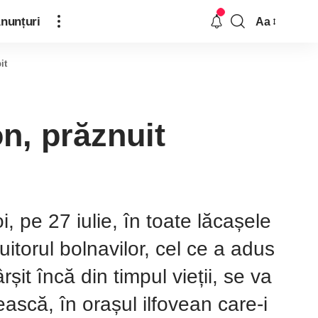
nunțuri
Aa
it
n, prăznuit
oi, pe 27 iulie, în toate lăcașele
itorul bolnavilor, cel ce a adus
șit încă din timpul vieții, se va
ască, în orașul ilfovean care-i