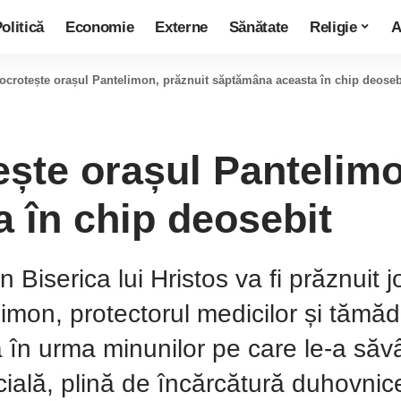
olitică
Economie
Externe
Sănătate
Religie
A
 ocrotește orașul Pantelimon, prăznuit săptămâna aceasta în chip deoseb
ește orașul Pantelimo
 în chip deosebit
in Biserica lui Hristos va fi prăznuit j
imon, protectorul medicilor și tămădu
 în urma minunilor pe care le-a săvâr
ială, plină de încărcătură duhovnice