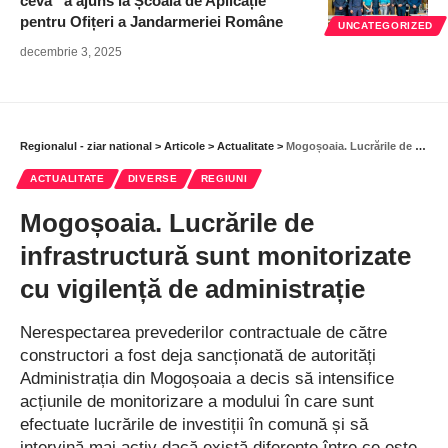
ceva” a ajuns la Școala de Aplicație
pentru Ofițeri a Jandarmeriei Române
UNCATEGORIZED
decembrie 3, 2025
Regionalul - ziar national
>
Articole
>
Actualitate
>
Mogoșoaia. Lucrările de infrastructură sunt monitorizate cu vigilență de administrație
ACTUALITATE
DIVERSE
REGIUNI
Mogoșoaia. Lucrările de
infrastructură sunt monitorizate
cu vigilență de administrație
Nerespectarea prevederilor contractuale de către
constructori a fost deja sancționată de autorități
Administrația din Mogoșoaia a decis să intensifice
acțiunile de monitorizare a modului în care sunt
efectuate lucrările de investiții în comună și să
intervină mai activ dacă există diferențe între ce este