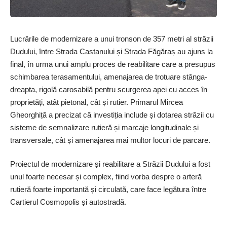
Lucrările de modernizare a unui tronson de 357 metri al străzii
Dudului, între Strada Castanului și Strada Făgăraș au ajuns la
final, în urma unui amplu proces de reabilitare care a presupus
schimbarea terasamentului, amenajarea de trotuare stânga-
dreapta, rigolă carosabilă pentru scurgerea apei cu acces în
proprietăți, atât pietonal, cât și rutier. Primarul Mircea
Gheorghiță a precizat că investiția include și dotarea străzii cu
sisteme de semnalizare rutieră și marcaje longitudinale și
transversale, cât și amenajarea mai multor locuri de parcare.
Proiectul de modernizare și reabilitare a Străzii Dudului a fost
unul foarte necesar și complex, fiind vorba despre o arteră
rutieră foarte importantă și circulată, care face legătura între
Cartierul Cosmopolis și autostradă.