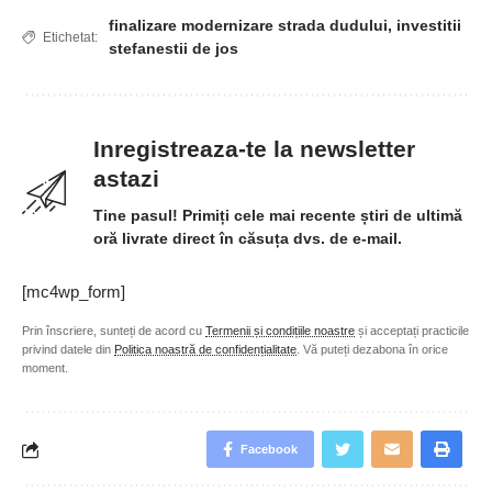
finalizare modernizare strada dudului
,
investitii
Etichetat:
stefanestii de jos
Inregistreaza-te la newsletter
astazi
Tine pasul! Primiți cele mai recente știri de ultimă
oră livrate direct în căsuța dvs. de e-mail.
[mc4wp_form]
Prin înscriere, sunteți de acord cu
Termenii și condițiile noastre
și acceptați practicile
privind datele din
Politica noastră de confidențialitate
. Vă puteți dezabona în orice
moment.
Facebook