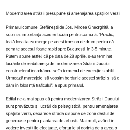
Modernizarea străzii presupune și amenajarea spațiilor verzi
Primarul comunei Ștefăneștii de Jos, ­Mircea Gheorghiță, a
subliniat importanța acestei lucrări pentru comună. ”Practic,
toată localitatea merge pe acest tronson de drum pentru că
permite accesul foarte rapid spre București, în 3-5 minute.
Putem spune astfel, că pe data de 28 aprilie, s-au terminat
lucrările de reabilitare și de modernizare a Străzii Dudului,
constructorul încadrându-se în termenul de execuție stabilit.
Urmează marcajele, să vopsim bordurile acestei străzi și să o
dăm în folosință traficului”, a spus primarul.
Edilul ne-a mai spus că pentru modernizarea Străzii Dudului
sunt prevăzute și lucrări de peisagistică, pentru amenajarea
spațiilor verzi, deoarece strada dispune de zone destul de
generoase pentru plantarea de arbuști. Mai mult, având în
vedere investițiile efectuate, eforturile și dorința de a avea o