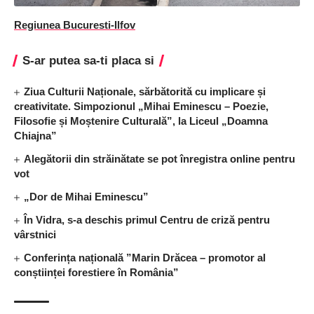
Regiunea Bucuresti-Ilfov
S-ar putea sa-ti placa si
Ziua Culturii Naționale, sărbătorită cu implicare și
creativitate. Simpozionul „Mihai Eminescu – Poezie,
Filosofie și Moștenire Culturală”, la Liceul „Doamna
Chiajna”
Alegătorii din străinătate se pot înregistra online pentru
vot
„Dor de Mihai Eminescu”
În Vidra, s-a deschis primul Centru de criză pentru
vârstnici
Conferința națională ”Marin Drăcea – promotor al
conștiinței forestiere în România”