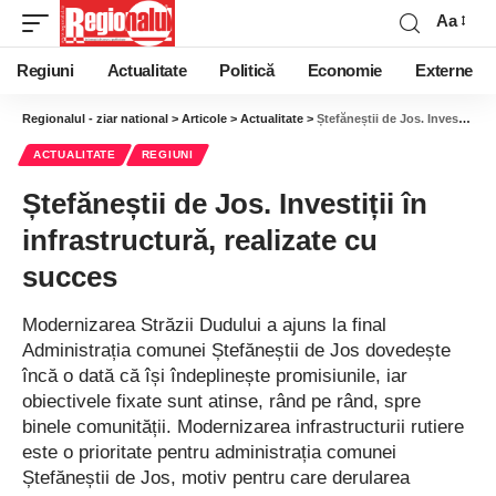
Aa
Regiuni
Actualitate
Politică
Economie
Externe
Regionalul - ziar national
>
Articole
>
Actualitate
>
Ștefăneștii de Jos. Investiții în infrastructură, realizate cu succes
ACTUALITATE
REGIUNI
Ștefăneștii de Jos. Investiții în
infrastructură, realizate cu
succes
Modernizarea Străzii Dudului a ajuns la final
Administrația comunei Ștefăneștii de Jos dovedește
încă o dată că își îndeplinește promisiunile, iar
obiectivele fixate sunt atinse, rând pe rând, spre
binele comunității. Modernizarea infrastructurii rutiere
este o prioritate pentru administrația comunei
Ștefăneștii de Jos, motiv pentru care derularea