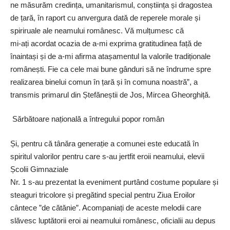
ne măsurăm credința, umanitarismul, conștiința și dragostea
de țară, în raport cu anvergura dată de reperele morale și
spiriruale ale neamului românesc. Vă mulțumesc că
mi-ați acordat ocazia de a-mi exprima gratitudinea față de
înaintași și de a-mi afirma atașamentul la valorile tradiționale
românești. Fie ca cele mai bune gânduri să ne îndrume spre
realizarea binelui comun în țară și în comuna noastră”, a
transmis primarul din Ștefăneștii de Jos, Mircea Gheorghiță.
Sărbătoare națională a întregului popor român
Și, pentru că tânăra generație a comunei este educată în
spiritul valorilor pentru care s-au jertfit eroii neamului, elevii
Școlii Gimnaziale
Nr. 1 s-au prezentat la eveniment purtând costume populare și
steaguri tricolore și pregătind special pentru Ziua Eroilor
cântece ”de cătănie”. Acompaniați de aceste melodii care
slăvesc luptătorii eroi ai neamului românesc, oficialii au depus