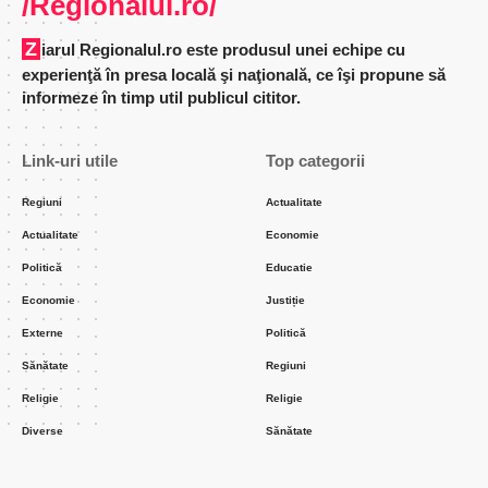
Afumățenii și-au comemorat eroii
Istoria se învață și se respectă La fel ca în fiecare an,
de Ziua Eroilor, administrația locală și cetățenii
comunei Afumați au cinstit memoria celor care au
luptat pentru reîntregirea neamului românesc, oferind
astfel dovadă de respect și prețuire tuturor celor care
s-au jertfit pentru ca țara noastră să fie una puternică
și unită.
Distribuie
4 Min Citire
Popescu Carmen
mai 30, 2023
Incarcat 2023/05/30 at 10:19 AM