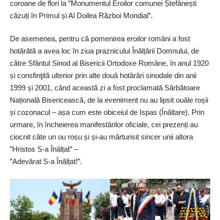
coroane de flori la ”Monumentul Eroilor comunei Ștefănești
căzuți în Primul și Al Doilea Război Mondial”.
De asemenea, pentru că pomenirea eroilor români a fost
hotărâtă a avea loc în ziua praznicului Înălțării Domnului, de
către Sfântul Sinod al Bisericii Ortodoxe Române, în anul 1920
și consfinţită ulterior prin alte două hotărâri sinodale din anii
1999 și 2001, când această zi a fost proclamată Sărbătoare
Națională Bisericească, de la eveniment nu au lipsit ouăle roșii
și cozonacul – așa cum este obiceiul de Ispas (Înălțare). Prin
urmare, în încheierea manifestărilor oficiale, cei prezenți au
ciocnit câte un ou roșu și și-au mărturisit sincer unii altora
”Hristos S-a Înălțat” –
”Adevărat S-a Înălțat!”.