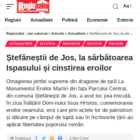
Aa
Regiuni
Actualitate
Politică
Economie
Externe
Regionalul - ziar national
>
Articole
>
Actualitate
>
Ștefăneștii de Jos, la sărbătoarea Ispasului și cinstirea eroilor
ACTUALITATE
DIVERSE
EDUCATIE
REGIUNI
RELIGIE
Ștefăneștii de Jos, la sărbătoarea
Ispasului și cinstirea eroilor
Omagierea jertfei supreme din dragoste de țară La
Monumentul Eroilor Martiri din fața Parcului Central,
din comuna Ștefăneștii de Jos, a avut loc joia trecută,
în ziua Înălțării Dom-nului Iisus Hristos, comemorarea
eroilor neamului, eroi care prin actele lor de patriotism
și dăruire pe câmpul de luptă sau în închisorile țării au
apărat libertatea poporului român.
Distribuie
3 Min Citire