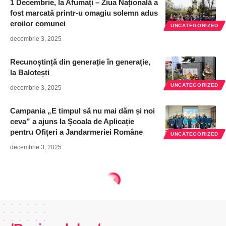
1 Decembrie, la Afumați – Ziua Națională a
fost marcată printr-u omagiu solemn adus
eroilor comunei
UNCATEGORIZED
decembrie 3, 2025
Recunoștință din generație în generație,
la Balotești
UNCATEGORIZED
decembrie 3, 2025
Campania „E timpul să nu mai dăm și noi
ceva” a ajuns la Școala de Aplicație
pentru Ofițeri a Jandarmeriei Române
UNCATEGORIZED
decembrie 3, 2025
Regionalul - ziar national
>
Articole
>
Actualitate
>
Afumățenii și-au comemorat eroii
ACTUALITATE
DIVERSE
EDUCATIE
REGIUNI