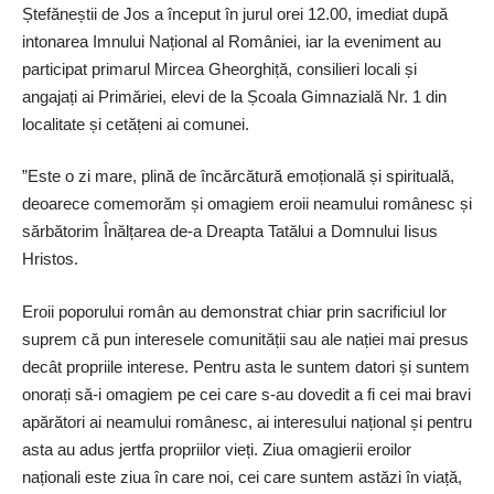
Ștefăneștii de Jos a început în jurul orei 12.00, imediat după
intonarea Imnului Național al României, iar la eveniment au
participat primarul Mircea Gheorghiță, consilieri locali și
angajați ai Primăriei, elevi de la Școala Gimnazială Nr. 1 din
localitate și cetățeni ai comunei.
”Este o zi mare, plină de încărcătură emoțională și spirituală,
deoarece comemorăm și omagiem eroii neamului românesc și
sărbătorim Înălțarea de-a Dreapta Tatălui a Domnului Iisus
Hristos.
Eroii poporului român au demonstrat chiar prin sacrificiul lor
suprem că pun interesele comunității sau ale nației mai presus
decât propriile interese. Pentru asta le suntem datori și suntem
onorați să-i omagiem pe cei care s-au dovedit a fi cei mai bravi
apărători ai neamului românesc, ai interesului național și pentru
asta au adus jertfa propriilor vieți. Ziua omagierii eroilor
naționali este ziua în care noi, cei care suntem astăzi în viață,