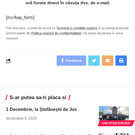
oră livrate direct în căsuța dvs. de e-mail.
[mc4wp_form]
Prin înscriere, sunteți de acord cu
Termenii și condițiile noastre
și acceptați practicile
privind datele din
Politica noastră de confidențialitate
. Vă puteți dezabona în orice
moment.
Facebook
S-ar putea sa-ti placa si
1 Decembrie, la Ștefăneștii de Jos
decembrie 3, 2025
UNCATEGORIZED